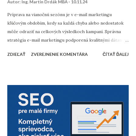
Autor:
Ing. Martin Drdák MBA
10.11.24
Príprava na vianočnú sezónu je v e-mail marketingu
kľúčovým obdobím, kedy sa každá chyba alebo nedostatok
môže odraziť na celkových výsledkoch kampaní. Správna
stratégia e-mail marketingu podporená kvalitnými dátami a
dôkladnou marketingovou automatizáciou vám môže
ZDIEĽAŤ
ZVEREJNENIE KOMENTÁRA
ČÍTAŤ ĎALEJ
priniesť nárast predajov aj vysokú spokojnosť zákazníkov.
Prinášame vám 10 bodov, ktoré by nemali chýbať v
kontrolnom zozname pred začiatkom vianočnej sezóny. 1.
Vyčistenie databázy kontaktov Pred sezónou je nevyhnutné
skontrolovať a vyčistiť databázu e-mailových kontaktov.
Odfiltrovanie neaktívnych používateľov, starých alebo
neoverených e-mailov vám pomôže zvýšiť mieru
doručiteľnosti a znížiť riziko, že vaše e-maily skončia v
spam priečinku. Zamerajte sa najmä na tých príjemcov, ktorí
dlhodobo neotvárali e-maily – zvážte, či má zmysel ich