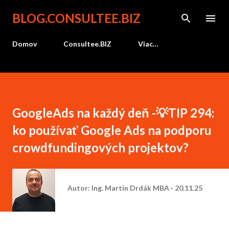
Preskočiť na hlavný obsah
BLOG.CONSULTEE.BIZ
Domov
Consultee.BIZ
Viac…
GoogleAds na každý deň -💡TIP 294:
ko používať Google Ads na podporu
crowdfundingových projektov?
Autor:
Ing. Martin Drdák MBA
20.11.25