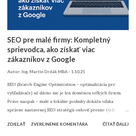
osloviť špeciálnou reaktivačnou kampaňou, alebo ich radšej
úplne odstrániť z databázy. 2. Segmentácia kontaktov podľa
dát z predchádzajúceho roka Analyzujte údaje z
minuloročnej v...
SEO pre malé firmy: Kompletný
sprievodca, ako získať viac
zákazníkov z Google
Autor:
Ing. Martin Drdák MBA
1.10.25
SEO (Search Engine Optimization – optimalizácia pre
vyhľadávače) už dávno nie je len doménou veľkých firiem.
Práve naopak – malé a lokálne podniky dokážu vďaka
správne nastavenej SEO stratégii osloviť presne tých
zákazníkov, ktorých potrebujú. Tento článok vám ukáže,
ZDIEĽAŤ
ZVEREJNENIE KOMENTÁRA
ČÍTAŤ ĎALEJ
ako nastaviť SEO tak, aby fungovalo aj pri menšom
rozpočte, a ktoré kroky sú pre malé firmy najdôležitejšie. 1.