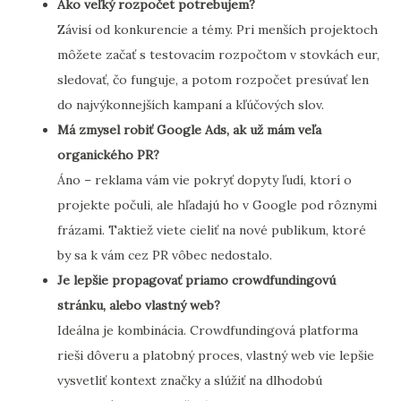
Ako veľký rozpočet potrebujem?
Závisí od konkurencie a témy. Pri menších projektoch
môžete začať s testovacím rozpočtom v stovkách eur,
sledovať, čo funguje, a potom rozpočet presúvať len
do najvýkonnejších kampaní a kľúčových slov.
Má zmysel robiť Google Ads, ak už mám veľa
organického PR?
Áno – reklama vám vie pokryť dopyty ľudí, ktorí o
projekte počuli, ale hľadajú ho v Google pod rôznymi
frázami. Taktiež viete cieliť na nové publikum, ktoré
by sa k vám cez PR vôbec nedostalo.
Je lepšie propagovať priamo crowdfundingovú
stránku, alebo vlastný web?
Ideálna je kombinácia. Crowdfundingová platforma
rieši dôveru a platobný proces, vlastný web vie lepšie
vysvetliť kontext značky a slúžiť na dlhodobú