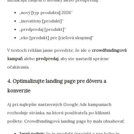
naznačujú záujem o novinky alebo predpredaj:
„nový [typ produktu] 2026“
„inovatívny [produkt]“
„predpredaj [produkt]“
„eko [produkt] pre [cieľovú skupinu]“
V textoch reklám jasne povedzte, že ide o
crowdfundingovú
kampaň
alebo
predpredaj
, aby ste nastavili správne
očakávania.
4. Optimalizujte landing page pre dôveru a
konverzie
Aj pri najlepšie nastavených Google Ads kampaniach
rozhoduje stránka, na ktorú používateľa po kliknutí
pošlete. Crowdfundingová landing page by mala obsahovať:
Jasný nadpis:
čo je produkt/projekt a pre koho je