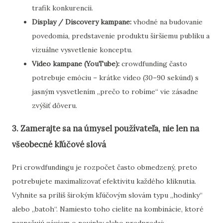
trafik konkurencii.
Display / Discovery kampane:
vhodné na budovanie
povedomia, predstavenie produktu širšiemu publiku a
vizuálne vysvetlenie konceptu.
Video kampane (YouTube):
crowdfunding často
potrebuje emóciu – krátke video (30–90 sekúnd) s
jasným vysvetlením „prečo to robíme“ vie zásadne
zvýšiť dôveru.
3. Zamerajte sa na úmysel používateľa, nie len na
všeobecné kľúčové slová
Pri crowdfundingu je rozpočet často obmedzený, preto
potrebujete maximalizovať efektivitu každého kliknutia.
Vyhnite sa príliš širokým kľúčovým slovám typu „hodinky“
alebo „batoh“. Namiesto toho cielite na kombinácie, ktoré