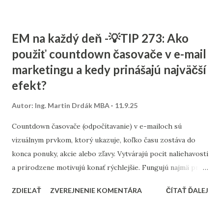
Stratégia a kľúčové slová SEO nie je o náhodnom písaní
textov. Začína sa stratégiou: Stanovte si cieľ – chcete
EM na každý deň -💡TIP 273: Ako
osloviť zákazníkov z celého Slovenska alebo len z vášho
použiť countdown časovače v e-mail
mesta? Výskum kľúčových slov – zistite, čo ľudia hľadajú.
marketingu a kedy prinášajú najväčší
Namiesto všeobecných výrazov typu „kaviareň“ skúste
„kaviareň Bratislava Staré Mesto“ alebo „zdravé obedy
efekt?
Žilina“. Analýza konkurencie – pozrite sa, na aké slová cielia
Autor:
Ing. Martin Drdák MBA
11.9.25
firmy vo vašom segmente. ➡️ Viac sa tejto téme venujeme v
článku: „Ako nájsť správne kľúčové slová pre malé firmy“ 2.
Countdown časovače (odpočítavanie) v e-mailoch sú
On-page SEO (čo viete spraviť priamo na webe) Tu ide o
vizuálnym prvkom, ktorý ukazuje, koľko času zostáva do
úpravu obsahu a technických prvko...
konca ponuky, akcie alebo zľavy. Vytvárajú pocit naliehavosti
a prirodzene motivujú konať rýchlejšie. Fungujú najmä pri
časovo obmedzených kampaniach – napríklad pri výpredaji,
ZDIEĽAŤ
ZVEREJNENIE KOMENTÁRA
ČÍTAŤ ĎALEJ
doručení do Vianoc alebo posledných hodinách platnosti
kupónu. Najlepšie výsledky prinášajú v momente, keď sú