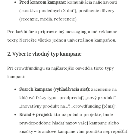
Pred koncom kampane:
komunikácia naliehavosti
(„zostáva posledných X dní“), posilnenie dôvery
(recenzie, médiá, referencie).
Pre každú fázu pripravte iný messaging a iné reklamné
texty. Neriešte všetko jednou univerzálnou kampaňou.
2. Vyberte vhodný typ kampane
Pri crowdfundingu sa najčastejšie osvedčia tieto typy
kampaní:
Search kampane (vyhľadávacia sieť):
zacielenie na
kľúčové frázy typu „predpredaj“, „nový produkt“,
„inovatívny produkt na…“, „crowdfunding [téma]“.
Brand + projekt:
kto už počul o projekte, bude
pravdepodobne hľadať názov vašej kampane alebo
značky – brandové kampane vám pomôžu neprepúšťať