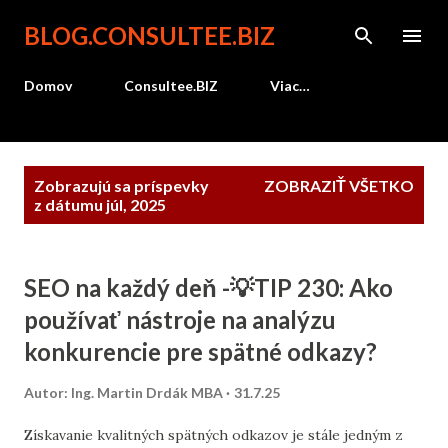
Preskočiť na hlavný obsah
BLOG.CONSULTEE.BIZ
Domov
Consultee.BIZ
Viac…
P
Zobrazujú sa príspevky
ZOBRAZIŤ VŠETKO
r
z dátumu júl, 2025
í
s
SEO na každý deň -💡TIP 230: Ako
p
e
používať nástroje na analýzu
v
konkurencie pre spätné odkazy?
k
y
Autor:
Ing. Martin Drdák MBA
31.7.25
Získavanie kvalitných spätných odkazov je stále jedným z