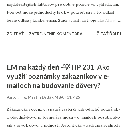
najdôležitejších faktorov pre dobré pozície vo vyhľadávaní.
Pomôcť môže jednoduchý krok – pozrieť sa na to, odkiaľ
berie odkazy konkurencia. Stačí využiť nástroje ako Ahrefs,
Semrush alebo Ubersuggest. Po zadaní domény konkurenta
ZDIEĽAŤ
ZVEREJNENIE KOMENTÁRA
ČÍTAŤ ĎALEJ
sa zobrazí zoznam stránok, ktoré na ňu odkazujú. Tie
najrelevantnejšie možno využiť ako inšpiráciu – ak publikujú
PR články, rozhovory, recenzie alebo katalógové zápisy,
existuje šanca, že odkážu aj na váš web. Dôležité je nehľadať
EM na každý deň -💡TIP 231: Ako
len množstvo, ale kvalitu. Odkazy z dôveryhodných a
využiť poznámky zákazníkov v e-
tematicky príbuzných stránok majú oveľa väčší význam.
mailoch na budovanie dôvery?
Preto sa oplatí zamerať sa na tie, ktoré majú aj sami dobrú
pozíciu vo vyhľadávačoch.
Autor:
Ing. Martin Drdák MBA
31.7.25
Zákaznícke recenzie, spätná väzba či jednoduché poznámky
z objednávkového formulára môžu v e-mailoch pôsobiť ako
silný prvok dôveryhodnosti. Autentické vyjadrenia reálnych