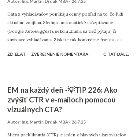
Autor:
Ing. Martin Drdák MBA
26.7.25
môžu priniesť vyššiu mieru prekliku a lepší návrat z
investície.
Dáta z vyhľadávačov ponúkajú cenný pohľad na to, čo ľudí
aktuálne zaujíma. Sledujte automatické našeptávanie
(Google Autosuggest), sekciu „Ľudia sa tiež pýtajú“ či
súvisiace vyhľadávania. Získate tak konkrétne frázy a otázky,
ktoré môžu byť základom pre nový článok, sekciu v eshope
ZDIEĽAŤ
ZVEREJNENIE KOMENTÁRA
ČÍTAŤ ĎALEJ
či odpoveď na blogu. Zamerajte sa na novovznikajúce trendy
– napríklad pomocou nástrojov ako Google Trends,
Glimpse alebo SEMrush Topic Research. Tie ukážu nielen
rastúce záujmy, ale aj zmenu spôsobu, akým ľudia formulujú
EM na každý deň -💡TIP 226: Ako
otázky. Ak na ne odpoviete medzi prvými, získate náskok
zvýšiť CTR v e-mailoch pomocou
pred konkurenciou. Nejde len o to „čo písať“, ale aj „ako to
vizuálnych CTA?
povedať“. Ak ľudia hľadajú „ako funguje…“ alebo „je lepšie X
alebo Y“, použite rovnaký jazyk v nadpisoch a úvodoch.
Autor:
Ing. Martin Drdák MBA
26.7.25
Zvyšuje to šancu, že Google váš obsah zobrazí ako tzv.
featured snippet – nultú pozíciu vo výsledkoch
Miera prekliknutia (CTR) je jeden z hlavných ukazovateľov