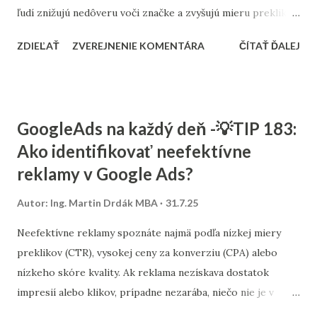
ľudí znižujú nedôveru voči značke a zvyšujú mieru prekliku
aj konverzií. Stačí do e-mailu vhodne zakomponovať krátky
ZDIEĽAŤ
ZVEREJNENIE KOMENTÁRA
ČÍTAŤ ĎALEJ
citát typu „Najpohodlnejší uterák, aký som kedy mala“ –
ideálne v kombinácii s fotkou alebo menom zákazníka (ak to
GDPR dovoľuje). Takéto vsuvky pôsobia prirodzene a
pritom veľmi účinne. Vyberať treba tie najvýstižnejšie – nie
GoogleAds na každý deň -💡TIP 183:
prehnane oslavné, ale také, ktoré pôsobia úprimne a riešia
Ako identifikovať neefektívne
obavy, ktoré majú aj iní zákazníci.
reklamy v Google Ads?
Autor:
Ing. Martin Drdák MBA
31.7.25
Neefektívne reklamy spoznáte najmä podľa nízkej miery
preklikov (CTR), vysokej ceny za konverziu (CPA) alebo
nízkeho skóre kvality. Ak reklama nezískava dostatok
impresií alebo klikov, prípadne nezarába, niečo nie je v
poriadku. Zamerajte sa na kombináciu metriky CTR,