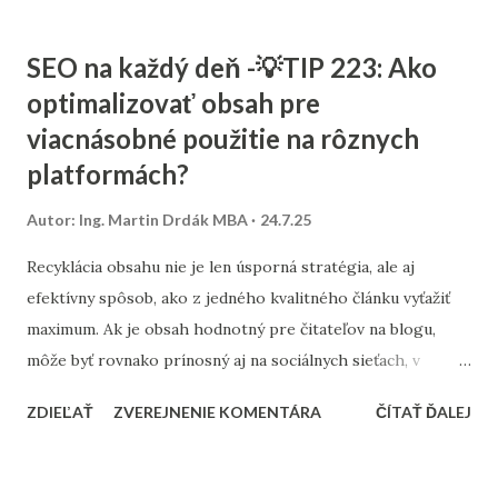
technické nastavenia (SPF, DKIM, DMARC), reputácia
domény, obsah e-mailu, pomer obrázkov a textu, odkazy, či
SEO na každý deň -💡TIP 223: Ako
prílohy. Ak sa objavia chyby, viete, na čo sa zamerať a čo
optimalizovať obsah pre
upraviť. Pravidelné testovanie odhalí problémy skôr, než
viacnásobné použitie na rôznych
ovplyvnia výsledky kampaní. Zlé skóre doručiteľnosti môže
byť dôvodom nízkej otvorenosti alebo častejších označení
platformách?
ako spam. V agentúre Consultee test doručiteľnosti
Autor:
Ing. Martin Drdák MBA
24.7.25
využívame ako súčasť štandardnej e-mailovej stratégie.
Pomáha nám zabezpečiť, aby klientské e-maily dorazili tam,
Recyklácia obsahu nie je len úsporná stratégia, ale aj
kam majú – do hlavnej schránky. A platí to nielen pre e-
efektívny spôsob, ako z jedného kvalitného článku vyťažiť
shopy, ale pre každú firmu, ktorá nech...
maximum. Ak je obsah hodnotný pre čitateľov na blogu,
môže byť rovnako prínosný aj na sociálnych sieťach, v
podcastoch či newsletteroch. Dôležité je však vedieť, ako
ZDIEĽAŤ
ZVEREJNENIE KOMENTÁRA
ČÍTAŤ ĎALEJ
ho prispôsobiť kontextu jednotlivých platforiem. Začnite
analýzou toho, čo fungovalo. Vezmite článok, ktorý mal
dobrý dosah alebo reakcie, a rozdeľte ho na menšie časti.