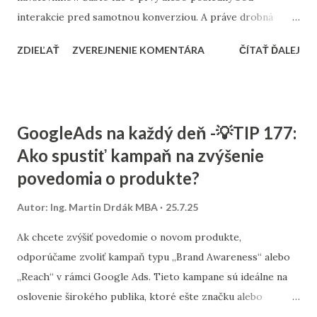
interakcie pred samotnou konverziou. A práve drobná
zmena ako farba môže rozhodnúť, či zákazník klikne alebo
ZDIEĽAŤ
ZVEREJNENIE KOMENTÁRA
ČÍTAŤ ĎALEJ
odíde. Testovanie rôznych farebných variánt (napr. červená
verzus zelená, modrá verzus oranžová) pomáha
identifikovať, ktoré vizuálne riešenie najlepšie funguje na
konkrétnom type publika. Ideálne je kombinovať A/B
GoogleAds na každý deň -💡TIP 177:
testovanie s analytikou – sledujte mieru preklikov a
Ako spustiť kampaň na zvýšenie
následné konverzie. Výsledky týchto testov sa môžu líšiť
povedomia o produkte?
podľa segmentu, zariadenia aj samotného obsahu stránky.
Preto neexistuje univerzálna správna farba – len správna
Autor:
Ing. Martin Drdák MBA
25.7.25
farba pre váš konkrétny web. Sme Consultee , digitálna
agentúra, ktorá pomáha e-shopom aj bežným webom
Ak chcete zvýšiť povedomie o novom produkte,
zvyšovať konverzie cez praktické testovanie a optimalizáciu
odporúčame zvoliť kampaň typu „Brand Awareness“ alebo
UX. Farby tlačidiel sú len jeden z mnohých mikroprvkov,
„Reach“ v rámci Google Ads. Tieto kampane sú ideálne na
ktoré dokážu ovplyvniť veľké výsledky.
oslovenie širokého publika, ktoré ešte značku alebo
produkt nepozná. Využívajú vizuálny formát (bannery, videá)