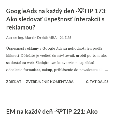
horšie umiestňujú vo výsledkoch. Dobre nastavený interný
GoogleAds na každý deň -💡TIP 173:
linkbuilding naopak posilňuje podstránky, ktoré sú
Ako sledovať úspešnosť interakcií s
obchodne alebo obsahovo dôležité. V agentúre Consultee
reklamou?
pri optimalizácii webov vždy navrhujeme plán interného
prelinkovania. Zohľadňujeme pritom štruktúru webu,
Autor:
Ing. Martin Drdák MBA
21.7.25
kľúčové témy a správanie návštevníkov. Interné odkazy nie
sú len o SEO – pomáhajú aj pri lepšej používateľskej
Úspešnosť reklamy v Google Ads sa nehodnotí len podľa
skúsenosti, čo je dnes pre Google čoraz dôležitejšie. Ak
kliknutí. Dôležité je vedieť, čo návštevník urobil po tom, ako
prevádzkujete e-shop alebo obsahový web, uistite sa, že
sa dostal na web. Sledujte tzv. konverzie – napríklad
každý dôležitý článok či produkt je dostupný cez niekoľ...
odoslanie formulára, nákup, prihlásenie do newslettra alebo
prehratie videa. Tieto akcie je potrebné nastaviť ako ciele a
ZDIEĽAŤ
ZVEREJNENIE KOMENTÁRA
ČÍTAŤ ĎALEJ
prepojiť s Google Ads cez konverzné meranie . Ak
používate Google Analytics 4, odporúča sa prepojenie
účtov a import relevantných konverzií do Google Ads.
Získate tak presnejší obraz o tom, ktoré kampane, reklamy
EM na každý deň -💡TIP 221: Ako
alebo kľúčové slová skutočne prinášajú výsledky.