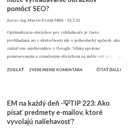
pomôcť SEO?
fungujú aj Performance Max kampane, ak sú dobre
nastavené na mikrokonverzie a ponúkajú niečo hodnotné
Autor:
Ing. Martin Drdák MBA
23.7.25
výmenou za e-mail – napríklad zľavu, e-book alebo prístup
k exkluzívnemu obsahu.
Optimalizácia obrázkov pre vyhľadávače je často
prehliadaná, no v skutočnosti ide o jednoduchý spôsob, ako
získať viac návštevníkov z Google. Vďaka správne
pomenovaným a označeným obrázkom sa môže váš web
zobraziť vo výsledkoch vyhľadávania obrázkov, čo znamená
ZDIEĽAŤ
ZVEREJNENIE KOMENTÁRA
ČÍTAŤ ĎALEJ
ďalší bezplatný prúd návštevnosti. Pri nahrávaní obrázkov
na web odporúčame vždy: používať výstižný a popisný názov
súboru (napr. bavlnene-obliecky-zelene.jpg namiesto
img_1234.jpg ), vyplniť atribút alt tak, aby popisoval obsah
EM na každý deň -💡TIP 223: Ako
obrázka (napr. Zelené bavlnené obliečky na manželskej
písať predmety e-mailov, ktoré
posteli ), nastaviť vhodný rozmer a kompresiu, aby sa
vyvolajú naliehavosť?
stránka načítavala rýchlo. Obrázky by mali byť vizuálne