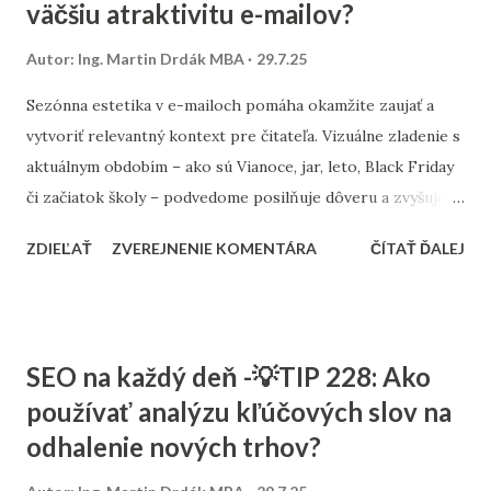
väčšiu atraktivitu e-mailov?
znamená porovnanie dvoch alebo viacerých verzií jedného
emailu, ktoré sa líšia len v jednej konkrétnej časti –
Autor:
Ing. Martin Drdák MBA
29.7.25
napríklad v predmete, obrázku, CTA tlačidle alebo oslovení.
Cieľom je zistiť, ktorá verzia má lepší výkon na základe
Sezónna estetika v e-mailoch pomáha okamžite zaujať a
metrík, ako sú: Miera otvorenia (open rate) Miera prekliku
vytvoriť relevantný kontext pre čitateľa. Vizuálne zladenie s
(click-through rate) Konverzný pomer Miera odhlásenia
aktuálnym obdobím – ako sú Vianoce, jar, leto, Black Friday
Bounce rate 🎯 Preč...
či začiatok školy – podvedome posilňuje dôveru a zvyšuje
šancu na interakciu. Práca so sezónnosťou nie je len o
ZDIEĽAŤ
ZVEREJNENIE KOMENTÁRA
ČÍTAŤ ĎALEJ
farbách. Ide o celkový vizuálny jazyk – od bannera, cez
pozadie, až po grafiku a výber fontov. Napríklad v zime
fungujú studené tóny a jednoduchý layout, v lete zas živšie
farby a dynamickejší štýl. Dôležité je, aby dizajn ostal
SEO na každý deň -💡TIP 228: Ako
čitateľný a kompatibilný s mobilnými zariadeniami.
používať analýzu kľúčových slov na
Odporúča sa pripraviť si šablóny pre hlavné sezóny vopred.
odhalenie nových trhov?
Ušetríte čas a zachováte konzistentný vizuálny štýl. V e-
shopoch sa dá tento prístup prepojiť aj s výpredajmi,