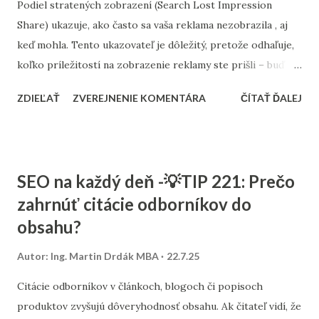
Podiel stratených zobrazení (Search Lost Impression
Share) ukazuje, ako často sa vaša reklama nezobrazila , aj
keď mohla. Tento ukazovateľ je dôležitý, pretože odhaľuje,
koľko príležitostí na zobrazenie reklamy ste prišli – buď
pre nízky rozpočet, alebo pre slabú relevanciu či skóre
ZDIEĽAŤ
ZVEREJNENIE KOMENTÁRA
ČÍTAŤ ĎALEJ
kvality. V rámci kampaní Google Ads, najmä pri e-shopoch,
môže byť vysoký podiel stratených zobrazení dôvodom,
prečo konkurencia získava vašich potenciálnych zákazníkov
. Ak napríklad stratíte 50 % zobrazení pre obmedzený
SEO na každý deň -💡TIP 221: Prečo
rozpočet, znamená to, že pri rovnakom dopyte by ste
zahrnúť citácie odborníkov do
mohli dosiahnuť dvojnásobok kliknutí – a teda aj
obsahu?
objednávok. Rozdelenie na stratu pre rozpočet a stratu pre
ranking pomáha lepšie identifikovať, čo treba zlepšiť. V
Autor:
Ing. Martin Drdák MBA
22.7.25
prvom prípade možno navýšiť rozpočet, v druhom zlepšiť
reklamný text, skóre kvality alebo výber kľúčových slov.
Citácie odborníkov v článkoch, blogoch či popisoch
produktov zvyšujú dôveryhodnosť obsahu. Ak čitateľ vidí, že