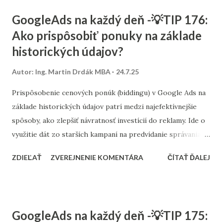
Každú z nich možno preformulovať do formy príspevku na
GoogleAds na každý deň -💡TIP 176:
Facebook, karuselu na LinkedIn, krátkeho videa na
Ako prispôsobiť ponuky na základe
Instagram či skriptu pre podcastovú epizódu. Nejde o
historických údajov?
kopírovanie, ale o prispôsobenie rovnakého obsahu tak,
aby mal zmysel v rôznych formátoch. Nezabúdajte, že aj pre
Autor:
Ing. Martin Drdák MBA
24.7.25
Google je konzistentnosť a tematická súvislosť dôležitá.
Správne prelinkovanie medzi platformami (napr. z YouTube
Prispôsobenie cenových ponúk (biddingu) v Google Ads na
späť na blog alebo z Instagramu na článok) pomáha budovať
základe historických údajov patrí medzi najefektívnejšie
dôveryhodnosť a zvyšuje šancu, že sa obsah zobrazí vo
spôsoby, ako zlepšiť návratnosť investícií do reklamy. Ide o
vyhľadávaní aj ako featured snippet – teda ako odp...
využitie dát zo starších kampaní na predvídanie správania
používateľov a úpravu ponúk v čase, keď majú najväčší
ZDIEĽAŤ
ZVEREJNENIE KOMENTÁRA
ČÍTAŤ ĎALEJ
potenciál priniesť konverziu. Ak má účet dostatok údajov,
odporúča sa prejsť na stratégiu ako Maximalizácia hodnoty
konverzií alebo Cieľový ROAS . Tieto stratégie automaticky
upravujú ponuky podľa toho, kedy a kde je najvyššia
GoogleAds na každý deň -💡TIP 175:
pravdepodobnosť konverzie. Predtým však treba