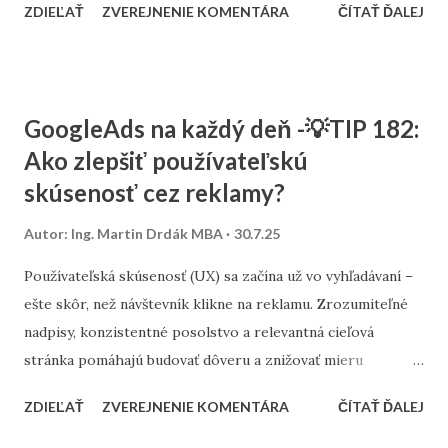
ZDIEĽAŤ
ZVEREJNENIE KOMENTÁRA
ČÍTAŤ ĎALEJ
konverzného pomeru a skóre kvality . Nízke CTR môže
znamenať, že reklama nie je pre publikum zaujímavá. Nízky
konverzný pomer zas naznačuje, že návštevníci síce klikajú,
ale nekonvertujú – problém môže byť v texte reklamy,
GoogleAds na každý deň -💡TIP 182:
výbere publika alebo na samotnej stránke. Sledujte aj
Ako zlepšiť používateľskú
segmentáciu podľa zariadení, lokalít a vyhľadávacích výrazov
skúsenosť cez reklamy?
. Často sa stáva, že reklama funguje len v niektorých
segmentoch. Ak zistíte, že určitý segment prináša slabé
Autor:
Ing. Martin Drdák MBA
30.7.25
výsledky, zvážte jeho vylúčenie alebo úpravu.
Používateľská skúsenosť (UX) sa začína už vo vyhľadávaní –
ešte skôr, než návštevník klikne na reklamu. Zrozumiteľné
nadpisy, konzistentné posolstvo a relevantná cieľová
stránka pomáhajú budovať dôveru a znižovať mieru
okamžitého odchodu (bounce rate). Pri tvorbe reklám je
ZDIEĽAŤ
ZVEREJNENIE KOMENTÁRA
ČÍTAŤ ĎALEJ
dôležité, aby text korešpondoval s tým, čo sa nachádza na
stránke po prekliku. Ak reklama sľubuje dopravu zadarmo