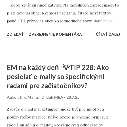
podstránku, zmeniť popisy produktov alebo spustiť
– alebo stránku hneď zatvorí. Na mobilných zariadeniach to
testovaciu kampaň. My v Consultee sa tejto analýze
platí dvojnásobne. Rýchlosť načítania, čitateľnosť textov,
venujeme pravidelne a práve vďaka nej pomáhame e-
jasné CTA (výzvy na akciu) a jednoduché formuláre majú
shopom aj obsah...
priamy vplyv na výkon reklám v Google Ads. Optimalizujte
ZDIEĽAŤ
ZVEREJNENIE KOMENTÁRA
ČÍTAŤ ĎALEJ
prvý dojem – nad záhybom (tzv. above the fold) by mal byť
jeden jasný benefit a výzva k akcii. Nepreťažujte stránku
zbytočným textom alebo veľkými obrázkami. Skontrolujte aj
veľkosť písma, kontrast a klikateľnosť prvkov. Mnohé
EM na každý deň -💡TIP 228: Ako
eshopy na mobiloch strácajú konverzie len preto, že košík
posielať e-maily so špecifickými
je zle ovládateľný prstom. Zamerajte sa na Core Web Vitals
radami pre začiatočníkov?
pre mobilné zariadenia. Google aj používatelia ocenia
rýchlu, stabilnú a prehľadnú stránku. V Google Ads sa tak
Autor:
Ing. Martin Drdák MBA
28.7.25
zlepší skóre kvality a klesne cena za preklik.
Začať s e-mail marketingom môže byť pre mnohých
používateľov mätúce. Práve preto je vhodné pripraviť
špeciálnu sériu e-mailov, ktorá nových odberateľov