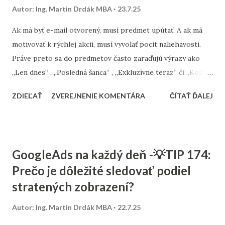
atraktívne, tematicky relevantné a ideálne aj unikátne – nie
Autor:
Ing. Martin Drdák MBA
23.7.25
stiahnuté z fotobanky. Čím viac sa obrázok hodí k obsahu,
tým vyššia šanca, že sa Google rozhodne zobraziť ho aj vo
Ak má byť e-mail otvorený, musí predmet upútať. A ak má
vyhľadávaní. V Consultee pomáhame eshopom aj obsahovým
motivovať k rýchlej akcii, musí vyvolať pocit naliehavosti.
webom optimalizovať nielen texty, ale aj vizuálnu časť webu
Práve preto sa do predmetov často zaraďujú výrazy ako
tak, aby prinášala reálne výsledky – ...
„Len dnes“ , „Posledná šanca“ , „Exkluzívne teraz“ či „Končí
o polnoci“ . Tieto frázy fungujú, pretože aktivujú strach zo
ZDIEĽAŤ
ZVEREJNENIE KOMENTÁRA
ČÍTAŤ ĎALEJ
zmeškania – tzv. FOMO ( fear of missing out ). Keď príjemca
cíti, že ponuka je časovo obmedzená alebo dostupná len pre
vybraných, je väčšia pravdepodobnosť, že e-mail otvorí a
koná okamžite. Odporúčame však používať tento princíp s
GoogleAds na každý deň -💡TIP 174:
mierou a autenticky. Ak je „posledná šanca“ každý týždeň,
Prečo je dôležité sledovať podiel
príjemca si to všimne a dôveryhodnosť sa rýchlo stratí.
stratených zobrazení?
Overené funguje aj spojenie zľavy s konkrétnym termínom,
napríklad: „Zľava 15 % len do stredy“ .
Autor:
Ing. Martin Drdák MBA
22.7.25