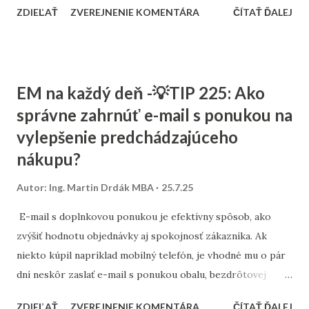
ZDIEĽAŤ
ZVEREJNENIE KOMENTÁRA
ČÍTAŤ ĎALEJ
a zobrazujú sa na YouTube, v rámci Google Display siete
alebo v kombinácii s Discovery. Základom úspechu je výber
publika. Zamerajte sa na demografiu, záujmy a správanie
používateľov, ktoré súvisia s daným produktom. Čím
EM na každý deň -💡TIP 225: Ako
presnejšie zacielenie, tým vyššia šanca, že oslovení ľudia si
správne zahrnúť e-mail s ponukou na
produkt zapamätajú a časom ho začnú vyhľadávať. Merajte
vylepšenie predchádzajúceho
správne. Hoci cieľom nie sú okamžité predaje, sledujte
metriky ako počet zobrazení, nárast značkových
nákupu?
vyhľadávaní v Google Search Console, interakcie s videom
Autor:
Ing. Martin Drdák MBA
25.7.25
či nárast návštevnosti priameho a brandového typu.
E-mail s doplnkovou ponukou je efektívny spôsob, ako
zvýšiť hodnotu objednávky aj spokojnosť zákazníka. Ak
niekto kúpil napríklad mobilný telefón, je vhodné mu o pár
dní neskôr zaslať e-mail s ponukou obalu, bezdrôtovej
nabíjačky alebo slúchadiel. Dôležité je načasovanie.
ZDIEĽAŤ
ZVEREJNENIE KOMENTÁRA
ČÍTAŤ ĎALEJ