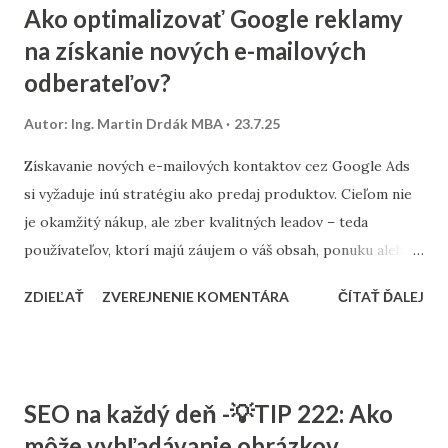
Ako optimalizovať Google reklamy
skontrolovať konzistentnosť dát – či nedošlo k výpadkom
na získanie nových e-mailových
merania alebo výrazným zmenám v kampaniach.
odberateľov?
Autor:
Ing. Martin Drdák MBA
23.7.25
Získavanie nových e-mailových kontaktov cez Google Ads
si vyžaduje inú stratégiu ako predaj produktov. Cieľom nie
je okamžitý nákup, ale zber kvalitných leadov – teda
používateľov, ktorí majú záujem o váš obsah, ponuku alebo
značku. Najdôležitejšie je vytvoriť samostatnú konverznú
ZDIEĽAŤ
ZVEREJNENIE KOMENTÁRA
ČÍTAŤ ĎALEJ
akciu pre odber newslettera . Táto akcia by mala byť meraná
ako cieľ (conversion action) a prepojená cez Google Tag
Manager alebo priamo cez Google Ads tag. Bez toho
nebudete vedieť optimalizovať na správny cieľ. Pri výbere
SEO na každý deň -💡TIP 222: Ako
kampane odporúčame použiť Discovery , Search s lead-
môže vyhľadávanie obrázkov
form extension alebo YouTube Lead Form Ads . Výborne