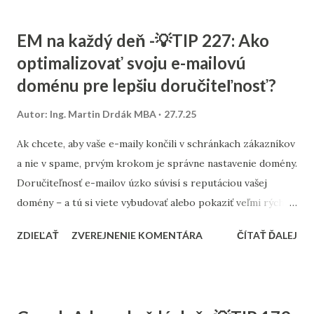
nenačítal. Tým sa znižuje FOIT – tzv. „flash of invisible text“.
Fonty sa dajú efektívne načítať aj cez preload , čím sa zaručí,
EM na každý deň -💡TIP 227: Ako
že prehliadač začne sťahovať font ešte pred vykreslením
optimalizovať svoju e-mailovú
samotného textu. Pri väčších sadách sa oplatí zvážiť
doménu pre lepšiu doručiteľnosť?
subsetovanie – teda odstránenie znakov, ktoré sa
nepoužívajú (napr. ázijské znaky na slovenskom e-shope). V
Autor:
Ing. Martin Drdák MBA
27.7.25
agentúre Consultee pravidelne pomáhame optimalizovať
weby a e-shopy tak, aby nielen dobre vyzerali, ale boli aj
Ak chcete, aby vaše e-maily končili v schránkach zákazníkov
rýchle. Aj drobná úprava vo formáte fontov môže zvýšiť
a nie v spame, prvým krokom je správne nastavenie domény.
rýchlosť a tým aj viditeľnosť vo vyhľadávaní.
Doručiteľnosť e-mailov úzko súvisí s reputáciou vašej
domény – a tú si viete vybudovať alebo pokaziť veľmi rýchlo.
Začnite tým, že pre vašu odosielaciu doménu (napr.
ZDIEĽAŤ
ZVEREJNENIE KOMENTÁRA
ČÍTAŤ ĎALEJ
newsletter.vasweb.sk) nastavíte všetky potrebné
autentifikačné záznamy: SPF, DKIM a DMARC . Tieto
záznamy slúžia ako "overenie identity" – potvrdzujú, že
maily posielate vy, a nie niekto, kto sa za vás vydáva.