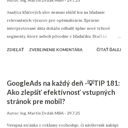
Autor:
Ing. Martin Drdák MBA
29.7.25
darčekovými sprievodcami či odporúčaniami na mieru.
Analýza kľúčových slov nemusí slúžiť len na hľadanie
relevantných výrazov pre optimalizáciu. Správne
interpretované dáta dokážu odhaliť úplne nové trhové
segmenty, ktoré neboli pôvodne v hľadáčiku. Stačí sa
pozrieť hlbšie do dát z Google Search Console, nástrojov
ZDIEĽAŤ
ZVEREJNENIE KOMENTÁRA
ČÍTAŤ ĎALEJ
ako Collabim , Ahrefs či Ubersuggest. Zamerajte sa na
frázy, ktoré prinášajú návštevnosť, no neboli priamo cielené
– napríklad produkt sa zobrazuje pri inom použití, alebo ho
vyhľadávajú iné cieľové skupiny. Takéto „neočakávané“
GoogleAds na každý deň -💡TIP 181:
dopyty môžu byť signálom, že existuje priestor na expanziu
Ako zlepšiť efektívnosť vstupných
do novej kategórie, úpravu obsahu alebo rozšírenie ponuky.
stránok pre mobil?
V praxi to môže znamenať napríklad, že e-shop s doplnkami
stravy začne získavať návštevnosť na výrazy spojené s
Autor:
Ing. Martin Drdák MBA
29.7.25
duševnou výkonnosťou, hoci pôvodne cielenie mierilo len na
športovcov. Vtedy je vhodné pripraviť samostatnú
Vstupná stránka z reklamy rozhoduje, či návštevník nakúpi