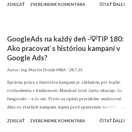
ZDIEĽAŤ
ZVEREJNENIE KOMENTÁRA
ČÍTAŤ ĎALEJ
(používateľský zážitok) má vplyv aj na SEO. Ak sa návštevník
cíti pohodlne, zostáva na stránke dlhšie, preklikáva sa
medzi sekciami a klesá pravdepodobnosť okamžitého
odchodu (tzv. bounce rate). Tieto signály Google vníma ako
GoogleAds na každý deň -💡TIP 180:
pozitívne. Odporúčame, aby bolo tlačidlo viditeľné, ale
Ako pracovať s históriou kampaní v
nerušivé – ideálne v pravom dolnom rohu s plynulým
Google Ads?
animovaným návratom. Najlepšie funguje na desktopoch, ale
vhodné je ho zohľadniť aj pri mobilnom zobrazení. V
Autor:
Ing. Martin Drdák MBA
28.7.25
Consultee sa tejto téme venujeme v rámci optimalizácie UX
a technického SEO. Pomáhame firmám – od eshopov až po
Správna práca s históriou kampaní je základom pre lepšie
obsahové portály – zlepšovať nielen návštevnosť, ale aj
rozhodnutia v budúcnosti. Minulosť totiž často ukazuje, čo
použiteľnosť. Aj malý detail ako toto tlačidlo môže mať v
fungovalo – a čo nie. Preto sa oplatí pravidelne analyzovať
praxi veľký dopad.
dáta zo starších kampaní, najmä pred spustením nových.
Zamerajte sa na výkon jednotlivých reklamných skupín,
ZDIEĽAŤ
ZVEREJNENIE KOMENTÁRA
ČÍTAŤ ĎALEJ
kľúčových slov, segmentov publika aj zariadení. Zvážte
sezónnosť, akcie či zmeny v cene produktov. Sledujte, ktoré