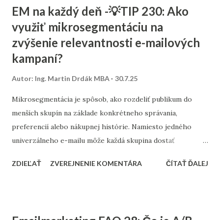
EM na každý deň -💡TIP 230: Ako
na frázy začínajúce slovami ako, čo, prečo, kedy, kde – práve
využiť mikrosegmentáciu na
tie sú typické pre hlasové vyhľadávanie. Odporúča sa tiež
zvýšenie relevantnosti e-mailových
vytvárať obsah, ktorý priamo odpovedá na tieto otázky –
ideálne v krátkych a jasných vetách, ktoré sa môžu zobraziť
kampaní?
ako featured snippets . Práve to je forma, z ktorej si
Autor:
Ing. Martin Drdák MBA
30.7.25
hlasoví asistenti často berú odpovede. My v Consultee
pomáhame e-shopom aj obsahovým webom prispôsobiť sa
Mikrosegmentácia je spôsob, ako rozdeliť publikum do
novým trendom vyhľadávania vrátane hlasového. Ak vás
menších skupín na základe konkrétneho správania,
zaujíma, ako sa pripraviť na budúcnosť SEO, radi ukážeme
preferencií alebo nákupnej histórie. Namiesto jedného
konkrétne...
univerzálneho e-mailu môže každá skupina dostať
personalizovaný obsah, ktorý lepšie zodpovedá jej
ZDIEĽAŤ
ZVEREJNENIE KOMENTÁRA
ČÍTAŤ ĎALEJ
záujmom. Takýto prístup zvyšuje mieru prekliku (CTR),
otvorenia aj konverzie, pretože zákazník dostáva presne
to, čo ho zaujíma. Príkladom mikrosegmentu môže byť
skupina ľudí, ktorí si v posledných 30 dňoch prezerali