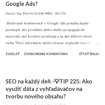
Google Ads?
Google umožňuje v PMax, Discovery aj Display kampaniach
testovať viaceré kombinácie textov a obrázkov.
Autor:
Ing. Martin Drdák MBA
26.7.25
Personalizované reklamy zvyšujú šancu, že zákazník
zareaguje. V Google Ads sú postavené na dátach o správaní,
Sledovanie konkurencie v Google Ads pomáha lepšie
demografii a záujmoch používateľov. Vďaka nim je možné
pochopiť, aké produkty alebo služby propagujú iní
doručiť relevantné posolstvo tomu správnemu človeku, v
inzerenti, aké kreatívy používajú a na aké kľúčové slová
správnom čase. Aké typy dát využíva personalizácia?
cielia. Tieto informácie môžu výrazne ovplyvniť vlastnú
Demografické údaje ...
stratégiu – od úpravy reklamných textov, až po
ZDIEĽAŤ
ZVEREJNENIE KOMENTÁRA
ČÍTAŤ ĎALEJ
optimalizáciu rozpočtu a výber cieľových segmentov. Ak
konkurencia pravidelne zobrazuje reklamy na podobné
dopyty, ide o jasný signál, že daný segment je ziskový alebo
perspektívny. Zároveň to vytvára tlak – neefektívne
SEO na každý deň -💡TIP 225: Ako
kampane môžu rýchlo stratiť pozície a prísť o
využiť dáta z vyhľadávačov na
potenciálnych zákazníkov. Dôležité je však sledovať
tvorbu nového obsahu?
konkurenciu systematicky a nie slepo kopírovať. Ide o
inšpiráciu, nie napodobňovanie. Aj malé rozdiely v reklame