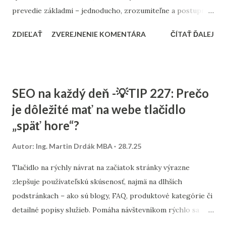
prevedie základmi – jednoducho, zrozumiteľne a postupne.
Pomáha to znížiť počet otázok, zvýšiť interakciu a budovať
ZDIEĽAŤ
ZVEREJNENIE KOMENTÁRA
ČÍTAŤ ĎALEJ
dôveru. Odporúča sa vytvoriť uvítací automat, ktorý
obsahuje sériu 3 až 5 e-mailov. Každý z nich by mal riešiť
konkrétnu tému – napríklad „Ako si nastaviť profil“, „Ako
používať produkt XY“ alebo „Najčastejšie chyby, ktorým sa
SEO na každý deň -💡TIP 227: Prečo
vyhnúť“. Obsah nech je praktický, krátky a ideálne doplnený
je dôležité mať na webe tlačidlo
o ilustráciu či video. Takáto forma edukácie zvyšuje nielen
„späť hore“?
angažovanosť, ale aj retenciu. Zákazníci, ktorí sa cítia
informovaní, zostávajú dlhšie a častejšie konvertujú.
Autor:
Ing. Martin Drdák MBA
28.7.25
Tlačidlo na rýchly návrat na začiatok stránky výrazne
zlepšuje používateľskú skúsenosť, najmä na dlhších
podstránkach – ako sú blogy, FAQ, produktové kategórie či
detailné popisy služieb. Pomáha návštevníkom rýchlo sa
orientovať bez nutnosti zdĺhavého scrollovania. Lepší UX