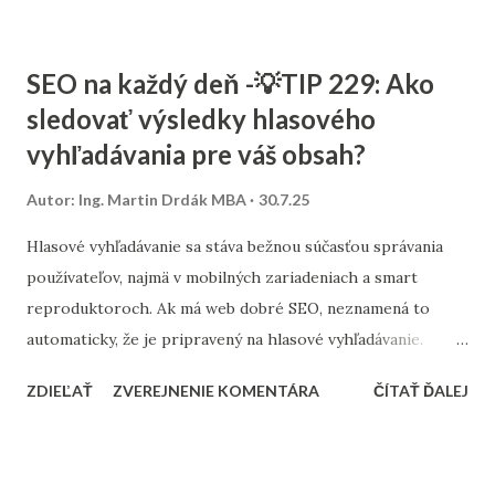
alebo konkrétny benefit, používateľ ho musí nájsť ihneď po
načítaní stránky – inak dochádza k sklamaniu a strate
SEO na každý deň -💡TIP 229: Ako
návštevníka. Skúsenosti ukazujú, že aj malé úpravy –
sledovať výsledky hlasového
napríklad prispôsobenie reklamy podľa dopytu alebo
vyhľadávania pre váš obsah?
zariadenia používateľa – výrazne zlepšujú mieru preklikov a
konverzií. Personalizácia a testovanie rôznych variantov
Autor:
Ing. Martin Drdák MBA
30.7.25
textu a landing page by mali byť súčasťou každej kampane.
Hlasové vyhľadávanie sa stáva bežnou súčasťou správania
používateľov, najmä v mobilných zariadeniach a smart
reproduktoroch. Ak má web dobré SEO, neznamená to
automaticky, že je pripravený na hlasové vyhľadávanie.
Vyhľadávacie dopyty sú často dlhšie, konverzačné a
ZDIEĽAŤ
ZVEREJNENIE KOMENTÁRA
ČÍTAŤ ĎALEJ
formované ako otázky. Základom analýzy je sledovanie tzv.
long-tail fráz v nástrojoch ako Google Search Console,
prípadne doplnených o údaje z nástrojov typu
AnswerThePublic, AlsoAsked alebo Semrush. Zamerajte sa