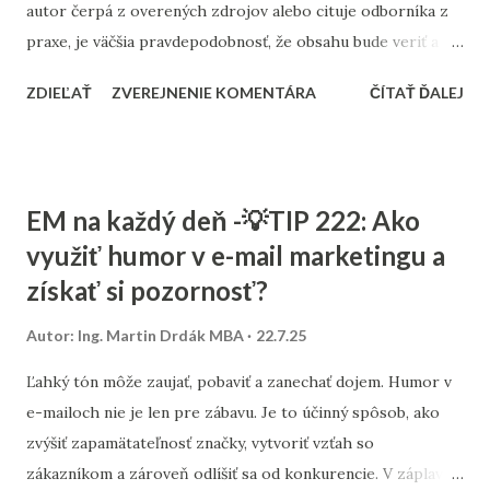
autor čerpá z overených zdrojov alebo cituje odborníka z
praxe, je väčšia pravdepodobnosť, že obsahu bude veriť a
bude ho považovať za hodnotný. Vyhľadávače ako Google
ZDIEĽAŤ
ZVEREJNENIE KOMENTÁRA
ČÍTAŤ ĎALEJ
vnímajú takéto citácie pozitívne. Pomáhajú lepšie pochopiť
kontext témy, overiť fakty a podporujú tzv. E-E-A-T signály
(Experience, Expertise, Authoritativeness,
Trustworthiness), ktoré sú čoraz dôležitejšie pre
EM na každý deň -💡TIP 222: Ako
hodnotenie kvality stránky. Zároveň ide o jednoduchý
využiť humor v e-mail marketingu a
spôsob, ako sa odlíšiť od konkurencie. Kým iní píšu
získať si pozornosť?
„všeobecne“, vy môžete priniesť konkrétny názor, citáciu
alebo štatistiku od niekoho, kto má s danou témou reálnu
Autor:
Ing. Martin Drdák MBA
22.7.25
skúsenosť.
Ľahký tón môže zaujať, pobaviť a zanechať dojem. Humor v
e-mailoch nie je len pre zábavu. Je to účinný spôsob, ako
zvýšiť zapamätateľnosť značky, vytvoriť vzťah so
zákazníkom a zároveň odlíšiť sa od konkurencie. V záplave