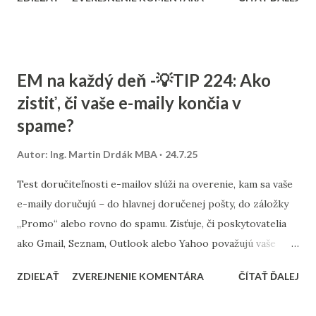
Neodporúča sa posielať takýto e-mail hneď po nákupe.
Ideálne je počkať 2–5 dní, keď už má zákazník produkt doma
a začína uvažovať, čo by mu mohlo jeho používanie
zjednodušiť alebo spríjemniť. Odporúčané je použiť
EM na každý deň -💡TIP 224: Ako
personalizáciu – oslovte zákazníka menom, pripomeňte mu,
zistiť, či vaše e-maily končia v
čo si objednal a prečo by sa mu doplnok mohol hodiť.
spame?
Krátky text, kvalitný obrázok a jasné CTA („Pozrieť
odporúčané doplnky“) postačia. S týmto typom e-mailu
Autor:
Ing. Martin Drdák MBA
24.7.25
máme v agentúre Consultee výborné skúsenosti –
pomáhame e-shopom aj iným webom zvyšovať tržby cez
Test doručiteľnosti e-mailov slúži na overenie, kam sa vaše
premyslené e-mailové stratégie. Radi vám poradíme aj s
e-maily doručujú – do hlavnej doručenej pošty, do záložky
nastavením automatizácií v nástrojoch ako Ecomail.cz alebo
„Promo“ alebo rovno do spamu. Zisťuje, či poskytovatelia
iných.
ako Gmail, Seznam, Outlook alebo Yahoo považujú vaše
správy za dôveryhodné . Test funguje jednoducho – pošlete
ZDIEĽAŤ
ZVEREJNENIE KOMENTÁRA
ČÍTAŤ ĎALEJ
testovací e-mail na viacero špeciálnych adries a systém
následne vyhodnotí, kde skončil a prečo. Sledujú sa