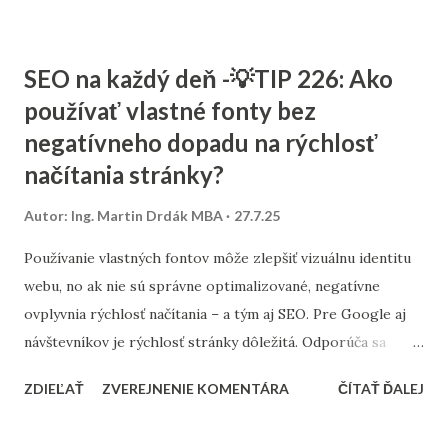
kreatívy mali najvyšší konverzný pomer alebo nízke CPC –
môžu poslúžiť ako predloha pre ďalšie. V Google Ads je
SEO na každý deň -💡TIP 226: Ako
dostupná možnosť porovnávania dát medzi obdobiami.
používať vlastné fonty bez
Využitie týchto funkcií šetrí čas a pomáha pri optimalizácii.
negatívneho dopadu na rýchlosť
Dôležité je však pozerať sa nielen na priemery, ale aj na
trendy.
načítania stránky?
Autor:
Ing. Martin Drdák MBA
27.7.25
Používanie vlastných fontov môže zlepšiť vizuálnu identitu
webu, no ak nie sú správne optimalizované, negatívne
ovplyvnia rýchlosť načítania – a tým aj SEO. Pre Google aj
návštevníkov je rýchlosť stránky dôležitá. Odporúča sa
použiť len nevyhnutné rezidentné rezy (napr. regular , bold
ZDIEĽAŤ
ZVEREJNENIE KOMENTÁRA
ČÍTAŤ ĎALEJ
), zjednotiť formáty (napr. .woff2 ) a nastaviť font-display:
swap , aby sa text zobrazil okamžite, aj keď sa font ešte