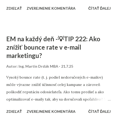
nudných e-mailov môže dobre zvolený vtip či štipka irónie
ZDIEĽAŤ
ZVEREJNENIE KOMENTÁRA
ČÍTAŤ ĎALEJ
spraviť z vášho e-mailu ten, na ktorý si príjemca spomenie
– a možno ho aj prepošle ďalej. Použitie humoru však musí
byť premyslené. Vychádzať by malo z cieľovej skupiny – čo
pobaví jedného, môže iného odradiť. Dôležité je nájsť
EM na každý deň -💡TIP 222: Ako
rovnováhu medzi odľahčením a dôveryhodnosťou. Nejde o
znížiť bounce rate v e-mail
to, aby sa príjemca smial nahlas, ale aby sa usmial a klikol.
marketingu?
Odporúča sa využiť humor najmä v predmetoch e-mailov,
pri mikrotexte (napr. v popiskoch tlačidiel) alebo v
Autor:
Ing. Martin Drdák MBA
21.7.25
ilustračných prvkoch. Napríklad namiesto „Zľava 20 % končí
dnes“ môže fungovať „Náš účtovník omylom schválil 20 %
Vysoký bounce rate (t. j. podiel nedoručených e-mailov)
zľavu. Rýchlo, kým to zistí!“
môže výrazne znížiť účinnosť celej kampane a zároveň
poškodiť reputáciu odosielateľa. Ako tomu predísť a ako
optimalizovať e-maily tak, aby sa doručovali spoľahlivo? V
prvom rade odporúčame pravidelne čistiť databázu od
ZDIEĽAŤ
ZVEREJNENIE KOMENTÁRA
ČÍTAŤ ĎALEJ
neaktívnych, chybne zadaných alebo neexistujúcich adries.