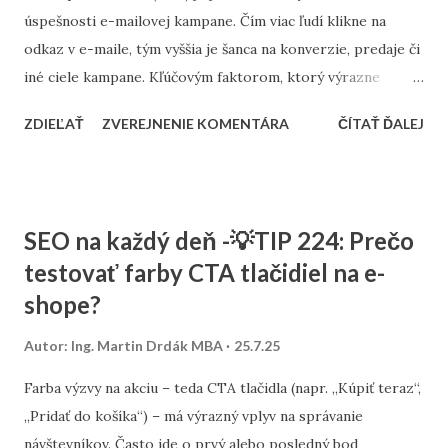
vyhľadávania. S tvorbou takéhoto obsahu vám radi
úspešnosti e-mailovej kampane. Čím viac ľudí klikne na
pomôžeme. Sme Consultee , digitálna agentúra, ktorá
odkaz v e-maile, tým vyššia je šanca na konverzie, predaje či
pomáha rásť e-shopom, firmám aj expertom. Využívame
iné ciele kampane. Kľúčovým faktorom, ktorý výrazne
anal...
ovplyvňuje CTR, sú vizuálne CTA prvky – teda výzvy na
ZDIEĽAŤ
ZVEREJNENIE KOMENTÁRA
ČÍTAŤ ĎALEJ
akciu. Odporúčame namiesto obyčajných textových odkazov
používať farebné a výrazné tlačidlá. Ideálne je, ak majú
kontrastnú farbu oproti pozadiu e-mailu, dostatok
priestoru okolo seba a jasný, zrozumiteľný text – napríklad
SEO na každý deň -💡TIP 224: Prečo
„Zobraziť novinky“, „Získať zľavu“ alebo „Rezervovať
testovať farby CTA tlačidiel na e-
miesto“. V rámci agentúry Consultee testujeme CTA prvky
shope?
naprieč rôznymi segmentmi – od e-shopov až po B2B
služby. A výsledky potvrdzujú, že vizuálne CTA tlačidlá majú
Autor:
Ing. Martin Drdák MBA
25.7.25
výrazne vyššiu mieru prekliknutia v porovnaní s odkazmi v
texte. Ak chcete zvýšiť výkonnosť svojich kampaní, začnite
Farba výzvy na akciu – teda CTA tlačidla (napr. „Kúpiť teraz“,
práve CTA tlačidlami – sú malé, ale ich vplyv je veľký.
„Pridať do košíka“) – má výrazný vplyv na správanie
návštevníkov. Často ide o prvý alebo posledný bod