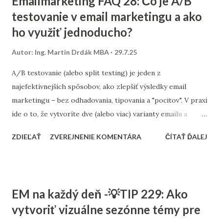
Emailmarketing FAQ 28: Čo je A/B
kategóriu „detské oblečenie“, ale nenakúpili. Základom
testovanie v email marketingu a ako
úspechu je správne nastavené sledovanie správania a
ho využiť jednoducho?
prepojenie s e-mailovým nástrojom. Pokročilé systémy
umožňujú automaticky zaradiť kontakt do segmentu a
Autor:
Ing. Martin Drdák MBA
29.7.25
spustiť špecifický automatizovaný scenár. V agentúre
Consultee mikrosegmentáciu aktívne využívame pri tvorbe
A/B testovanie (alebo split testing) je jeden z
e-mail marketingových stratégií pre e-shopy aj iné typy
najefektívnejších spôsobov, ako zlepšiť výsledky email
webov. Vieme, ako z dát vytvoriť obsah, ktorý osloví to
marketingu – bez odhadovania, tipovania a "pocitov". V praxi
správne publikum v správny čas.
ide o to, že vytvoríte dve (alebo viac) varianty emailu a
odošlete ich časti publika. Následne zistíte, ktorá verzia
ZDIEĽAŤ
ZVEREJNENIE KOMENTÁRA
ČÍTAŤ ĎALEJ
dosiahla lepšie výsledky – a tú úspešnejšiu pošlete zvyšku
kontaktov. Správne použité A/B testovanie vám pomôže
zvyšovať open rate, click rate, konverzie aj celkový výkon
kampaní. A čo je najlepšie – viete ho zaviesť aj bez
EM na každý deň -💡TIP 229: Ako
pokročilých technických znalostí. 📌 Čo presne znamená
vytvoriť vizuálne sezónne témy pre
A/B testovanie? A/B testovanie v email marketingu