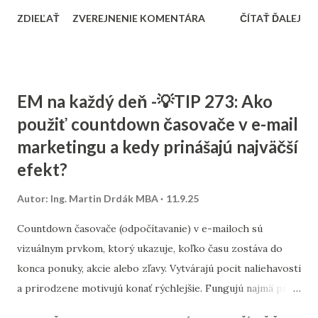
zákazníkov, ktorých potrebujú. Tento článok vám ukáže,
ZDIEĽAŤ
ZVEREJNENIE KOMENTÁRA
ČÍTAŤ ĎALEJ
ako nastaviť SEO tak, aby fungovalo aj pri menšom
rozpočte, a ktoré kroky sú pre malé firmy najdôležitejšie. 1.
Stratégia a kľúčové slová SEO nie je o náhodnom písaní
textov. Začína sa stratégiou: Stanovte si cieľ – chcete
EM na každý deň -💡TIP 273: Ako
osloviť zákazníkov z celého Slovenska alebo len z vášho
použiť countdown časovače v e-mail
mesta? Výskum kľúčových slov – zistite, čo ľudia hľadajú.
marketingu a kedy prinášajú najväčší
Namiesto všeobecných výrazov typu „kaviareň“ skúste
„kaviareň Bratislava Staré Mesto“ alebo „zdravé obedy
efekt?
Žilina“. Analýza konkurencie – pozrite sa, na aké slová cielia
Autor:
Ing. Martin Drdák MBA
11.9.25
firmy vo vašom segmente. ➡️ Viac sa tejto téme venujeme v
článku: „Ako nájsť správne kľúčové slová pre malé firmy“ 2.
Countdown časovače (odpočítavanie) v e-mailoch sú
On-page SEO (čo viete spraviť priamo na webe) Tu ide o
vizuálnym prvkom, ktorý ukazuje, koľko času zostáva do
úpravu obsahu a technických prvko...
konca ponuky, akcie alebo zľavy. Vytvárajú pocit naliehavosti
a prirodzene motivujú konať rýchlejšie. Fungujú najmä pri
časovo obmedzených kampaniach – napríklad pri výpredaji,