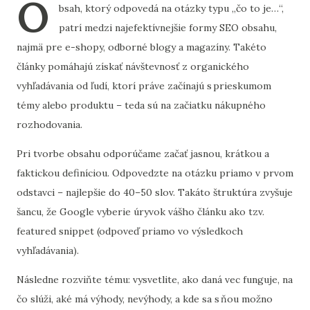
O
bsah, ktorý odpovedá na otázky typu „čo to je…“,
patrí medzi najefektívnejšie formy SEO obsahu,
najmä pre e-shopy, odborné blogy a magazíny. Takéto
články pomáhajú získať návštevnosť z organického
vyhľadávania od ľudí, ktorí práve začínajú s prieskumom
témy alebo produktu – teda sú na začiatku nákupného
rozhodovania.
Pri tvorbe obsahu odporúčame začať jasnou, krátkou a
faktickou definíciou. Odpovedzte na otázku priamo v prvom
odstavci – najlepšie do 40–50 slov. Takáto štruktúra zvyšuje
šancu, že Google vyberie úryvok vášho článku ako tzv.
featured snippet (odpoveď priamo vo výsledkoch
vyhľadávania).
Následne rozviňte tému: vysvetlite, ako daná vec funguje, na
čo slúži, aké má výhody, nevýhody, a kde sa s ňou možno