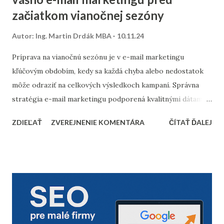
začiatkom vianočnej sezóny
Autor:
Ing. Martin Drdák MBA
10.11.24
Príprava na vianočnú sezónu je v e-mail marketingu
kľúčovým obdobím, kedy sa každá chyba alebo nedostatok
môže odraziť na celkových výsledkoch kampaní. Správna
stratégia e-mail marketingu podporená kvalitnými dátami a
dôkladnou marketingovou automatizáciou vám môže
ZDIEĽAŤ
ZVEREJNENIE KOMENTÁRA
ČÍTAŤ ĎALEJ
priniesť nárast predajov aj vysokú spokojnosť zákazníkov.
Prinášame vám 10 bodov, ktoré by nemali chýbať v
kontrolnom zozname pred začiatkom vianočnej sezóny. 1.
Vyčistenie databázy kontaktov Pred sezónou je nevyhnutné
skontrolovať a vyčistiť databázu e-mailových kontaktov.
Odfiltrovanie neaktívnych používateľov, starých alebo
neoverených e-mailov vám pomôže zvýšiť mieru