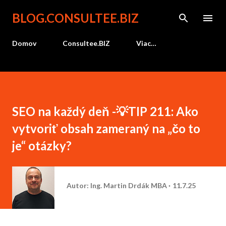
Preskočiť na hlavný obsah
BLOG.CONSULTEE.BIZ
Domov
Consultee.BIZ
Viac…
SEO na každý deň -💡TIP 211: Ako
vytvoriť obsah zameraný na „čo to
je“ otázky?
Autor:
Ing. Martin Drdák MBA
11.7.25