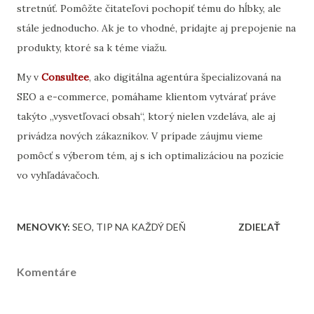
stretnúť. Pomôžte čitateľovi pochopiť tému do hĺbky, ale
stále jednoducho. Ak je to vhodné, pridajte aj prepojenie na
produkty, ktoré sa k téme viažu.
My v
Consultee
, ako digitálna agentúra špecializovaná na
SEO a e-commerce, pomáhame klientom vytvárať práve
takýto „vysvetľovací obsah“, ktorý nielen vzdeláva, ale aj
privádza nových zákazníkov. V prípade záujmu vieme
pomôcť s výberom tém, aj s ich optimalizáciou na pozície
vo vyhľadávačoch.
MENOVKY:
SEO
TIP NA KAŽDÝ DEŇ
ZDIEĽAŤ
Komentáre