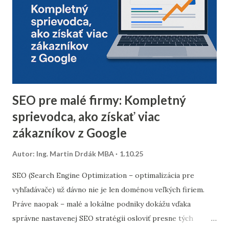
doručiteľnosti a znížiť riziko, že vaše e-maily skončia v
spam priečinku. Zamerajte sa najmä na tých príjemcov, ktorí
dlhodobo neotvárali e-maily – zvážte, či má zmysel ich
osloviť špeciálnou reaktivačnou kampaňou, alebo ich radšej
úplne odstrániť z databázy. 2. Segmentácia kontaktov podľa
dát z predchádzajúceho roka Analyzujte údaje z
minuloročnej v...
SEO pre malé firmy: Kompletný
sprievodca, ako získať viac
zákazníkov z Google
Autor:
Ing. Martin Drdák MBA
1.10.25
SEO (Search Engine Optimization – optimalizácia pre
vyhľadávače) už dávno nie je len doménou veľkých firiem.
Práve naopak – malé a lokálne podniky dokážu vďaka
správne nastavenej SEO stratégii osloviť presne tých