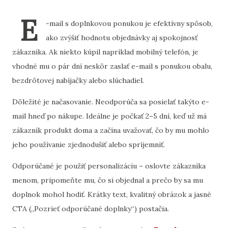
E
-mail s doplnkovou ponukou je efektívny spôsob,
ako zvýšiť hodnotu objednávky aj spokojnosť
zákazníka. Ak niekto kúpil napríklad mobilný telefón, je
vhodné mu o pár dní neskôr zaslať e-mail s ponukou obalu,
bezdrôtovej nabíjačky alebo slúchadiel.
Dôležité je načasovanie. Neodporúča sa posielať takýto e-
mail hneď po nákupe. Ideálne je počkať 2–5 dní, keď už má
zákazník produkt doma a začína uvažovať, čo by mu mohlo
jeho používanie zjednodušiť alebo spríjemniť.
Odporúčané je použiť personalizáciu – oslovte zákazníka
menom, pripomeňte mu, čo si objednal a prečo by sa mu
doplnok mohol hodiť. Krátky text, kvalitný obrázok a jasné
CTA („Pozrieť odporúčané doplnky“) postačia.