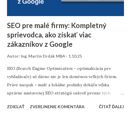
úplne odstrániť z databázy. 2. Segmentácia kontaktov podľa
dát z predchádzajúceho roka Analyzujte údaje z
minuloročnej v...
SEO pre malé firmy: Kompletný
sprievodca, ako získať viac
zákazníkov z Google
Autor:
Ing. Martin Drdák MBA
1.10.25
SEO (Search Engine Optimization – optimalizácia pre
vyhľadávače) už dávno nie je len doménou veľkých firiem.
Práve naopak – malé a lokálne podniky dokážu vďaka
správne nastavenej SEO stratégii osloviť presne tých
zákazníkov, ktorých potrebujú. Tento článok vám ukáže,
ZDIEĽAŤ
ZVEREJNENIE KOMENTÁRA
ČÍTAŤ ĎALEJ
ako nastaviť SEO tak, aby fungovalo aj pri menšom
rozpočte, a ktoré kroky sú pre malé firmy najdôležitejšie. 1.
Stratégia a kľúčové slová SEO nie je o náhodnom písaní