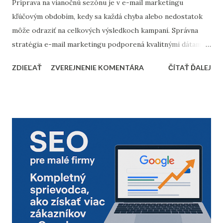
Príprava na vianočnú sezónu je v e-mail marketingu
kľúčovým obdobím, kedy sa každá chyba alebo nedostatok
môže odraziť na celkových výsledkoch kampaní. Správna
stratégia e-mail marketingu podporená kvalitnými dátami a
dôkladnou marketingovou automatizáciou vám môže
ZDIEĽAŤ
ZVEREJNENIE KOMENTÁRA
ČÍTAŤ ĎALEJ
priniesť nárast predajov aj vysokú spokojnosť zákazníkov.
Prinášame vám 10 bodov, ktoré by nemali chýbať v
kontrolnom zozname pred začiatkom vianočnej sezóny. 1.
Vyčistenie databázy kontaktov Pred sezónou je nevyhnutné
skontrolovať a vyčistiť databázu e-mailových kontaktov.
Odfiltrovanie neaktívnych používateľov, starých alebo
neoverených e-mailov vám pomôže zvýšiť mieru
doručiteľnosti a znížiť riziko, že vaše e-maily skončia v
spam priečinku. Zamerajte sa najmä na tých príjemcov, ktorí
dlhodobo neotvárali e-maily – zvážte, či má zmysel ich
osloviť špeciálnou reaktivačnou kampaňou, alebo ich radšej