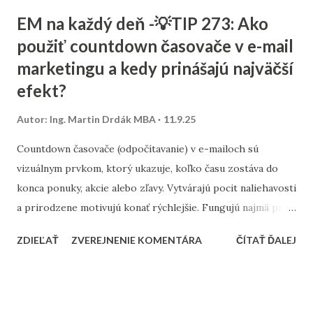
textov. Začína sa stratégiou: Stanovte si cieľ – chcete
EM na každý deň -💡TIP 273: Ako
osloviť zákazníkov z celého Slovenska alebo len z vášho
použiť countdown časovače v e-mail
mesta? Výskum kľúčových slov – zistite, čo ľudia hľadajú.
marketingu a kedy prinášajú najväčší
Namiesto všeobecných výrazov typu „kaviareň“ skúste
„kaviareň Bratislava Staré Mesto“ alebo „zdravé obedy
efekt?
Žilina“. Analýza konkurencie – pozrite sa, na aké slová cielia
Autor:
Ing. Martin Drdák MBA
11.9.25
firmy vo vašom segmente. ➡️ Viac sa tejto téme venujeme v
článku: „Ako nájsť správne kľúčové slová pre malé firmy“ 2.
Countdown časovače (odpočítavanie) v e-mailoch sú
On-page SEO (čo viete spraviť priamo na webe) Tu ide o
vizuálnym prvkom, ktorý ukazuje, koľko času zostáva do
úpravu obsahu a technických prvko...
konca ponuky, akcie alebo zľavy. Vytvárajú pocit naliehavosti
a prirodzene motivujú konať rýchlejšie. Fungujú najmä pri
časovo obmedzených kampaniach – napríklad pri výpredaji,
ZDIEĽAŤ
ZVEREJNENIE KOMENTÁRA
ČÍTAŤ ĎALEJ
doručení do Vianoc alebo posledných hodinách platnosti
kupónu. Najlepšie výsledky prinášajú v momente, keď sú
prepojené s jasným benefitom. Časovač musí byť
umiestnený viditeľne – ideálne hneď pri hlavnom CTA (call-