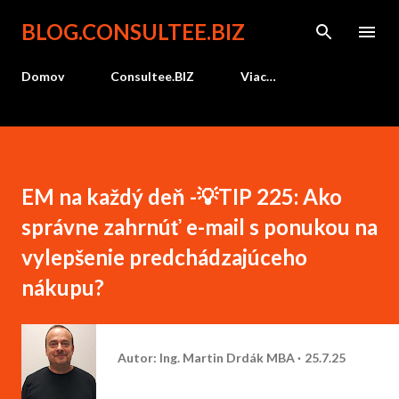
Preskočiť na hlavný obsah
BLOG.CONSULTEE.BIZ
Domov
Consultee.BIZ
Viac…
EM na každý deň -💡TIP 225: Ako
správne zahrnúť e-mail s ponukou na
vylepšenie predchádzajúceho
nákupu?
Autor:
Ing. Martin Drdák MBA
25.7.25