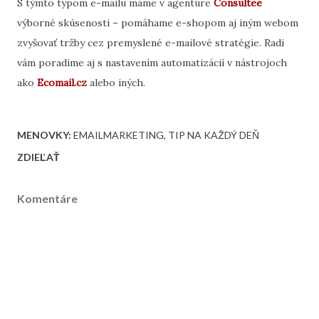
S týmto typom e-mailu máme v agentúre
Consultee
výborné skúsenosti – pomáhame e-shopom aj iným webom
zvyšovať tržby cez premyslené e-mailové stratégie. Radi
vám poradíme aj s nastavením automatizácií v nástrojoch
ako
Ecomail.cz
alebo iných.
MENOVKY:
EMAILMARKETING
TIP NA KAŽDÝ DEŇ
ZDIEĽAŤ
Komentáre