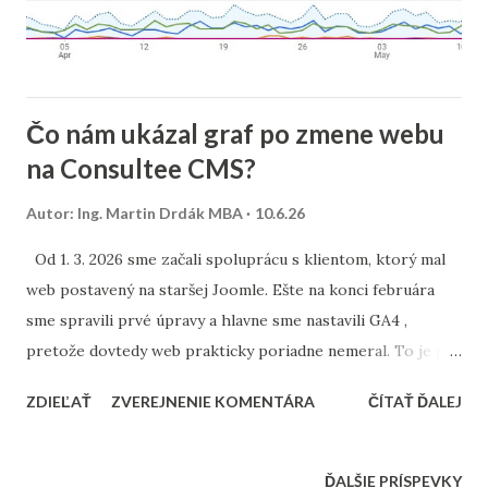
Čo nám ukázal graf po zmene webu
na Consultee CMS?
Autor:
Ing. Martin Drdák MBA
10.6.26
Od 1. 3. 2026 sme začali spoluprácu s klientom, ktorý mal
web postavený na staršej Joomle. Ešte na konci februára
sme spravili prvé úpravy a hlavne sme nastavili GA4 ,
pretože dovtedy web prakticky poriadne nemeral. To je pri
webe vždy problém. Keď nemeriame, nevieme, či niečo
ZDIEĽAŤ
ZVEREJNENIE KOMENTÁRA
ČÍTAŤ ĎALEJ
funguje. Môžeme mať názor, ale nemáme dáta. V marci a
apríli sme teda upravovali pôvodný web v rámci možností.
Niečo sa zlepšilo, začali sme vidieť návštevnosť a zdroje
ĎALŠIE PRÍSPEVKY