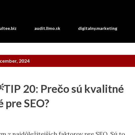
Preskočiť na hlavný obsah
ltee.biz
audit.llmo.sk
digitalny.marketing
ecember, 2024
TIP 20: Prečo sú kvalitné
vé pre SEO?
ným z najdôležitejších faktorov pre SEO. Sú to