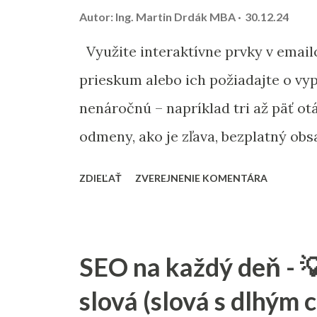
nové podrobnosti, príklady alebo mu
Autor:
Ing. Martin Drdák MBA
30.12.24
atraktívnejší. Optimalizujte technic
Využite interaktívne prvky v email
správnosť odkazov a štruktúru textu 
prieskum alebo ich požiadajte o vy
nenáročnú – napríklad tri až päť o
odmeny, ako je zľava, bezplatný obsa
personalizovanejšie odpovede ponú
ZDIEĽAŤ
ZVEREJNENIE KOMENTÁRA
jasne komunikujte, že si ich názor v
väzba je skvelým spôsobom, ako niel
zvýšiť ich angažovanosť a lojalitu.
SEO na každý deň - 
slová (slová s dlhým 