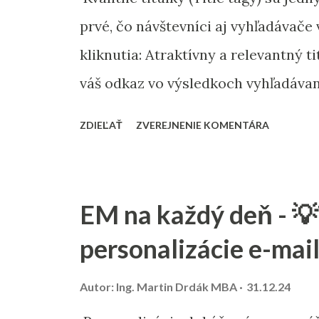
k
prvé, čo návštevníci aj vyhľadávače 
y
kliknutia: Atraktívny a relevantný t
váš odkaz vo výsledkoch vyhľadávan
používajú titulok na pochopenie tém
ZDIEĽAŤ
ZVEREJNENIE KOMENTÁRA
Podporujú použitie kľúčových slov:
v titulku zlepšuje viditeľnosť. TIP: 
50–60 znakov, aby boli plne viditeľn
EM na každý deň - 💡
zamerajte sa na hodnotu pre čitateľ
personalizácie e-ma
úspešnou a prehliadnutou stránkou
Autor:
Ing. Martin Drdák MBA
31.12.24