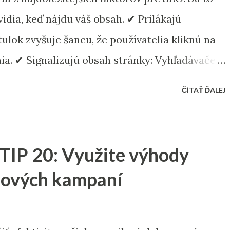
vidia, keď nájdu váš obsah. ✔ Prilákajú
itulok zvyšuje šancu, že používatelia kliknú na
ia. ✔ Signalizujú obsah stránky: Vyhľadávače
y stránky a jej zaradenie vo výsledkoch. ✔
ČÍTAŤ ĎALEJ
 Správne zapracovanie hlavných kľúčových slov
Vytvorte jasné, výstižné a pútavé titulky s dĺžkou
é vo vyhľadávačoch. Nepoužívajte clickbait, ale
TIP 20: Využite výhody
a. Kvalitný titulok môže byť rozdielom medzi
ilových kampaní
! 🚀