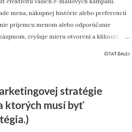
iť efektivitu vašich e-mailových kampaní.
ade mena, nákupnej histórie alebo preferencií
venie príjemcu menom alebo odporúčanie
záujmom, zvyšuje mieru otvorení a kliknutí.
eryhodnejšie a budujú pevnejší vzťah medzi
ČÍTAŤ ĎALEJ
ednoducho – zbierajte relevantné údaje a
 pre lepšiu adresnosť obsahu!
arketingovej stratégie
a ktorých musí byť
tégia.)