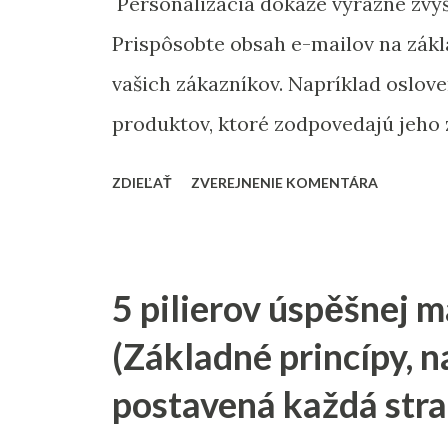
Personalizácia dokáže výrazne zvýš
Prispôsobte obsah e-mailov na zákl
vašich zákazníkov. Napríklad oslo
produktov, ktoré zodpovedajú jeho 
Personalizované správy pôsobia dôv
ZDIEĽAŤ
ZVEREJNENIE KOMENTÁRA
vami a vašimi zákazníkmi. Začnite j
segmentujte svoj zoznam kontaktov
5 pilierov úspěšnej m
(Základné princípy, n
postavená každá stra