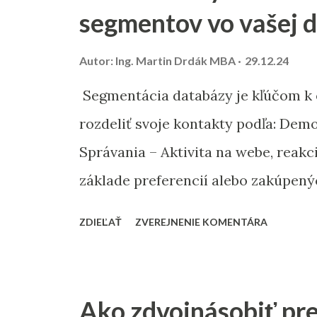
segmentov vo vašej d
Autor:
Ing. Martin Drdák MBA
29.12.24
Segmentácia databázy je kľúčom k 
rozdeliť svoje kontakty podľa: Demog
Správania – Aktivita na webe, rea
základe preferencií alebo zakúpený
zákazníci, verní klienti, neaktívni
ZDIEĽAŤ
ZVEREJNENIE KOMENTÁRA
osobnejšiu komunikáciu a vyššiu mie
správy budú vždy relevantné a hodn
Ako zdvojnásobiť pr