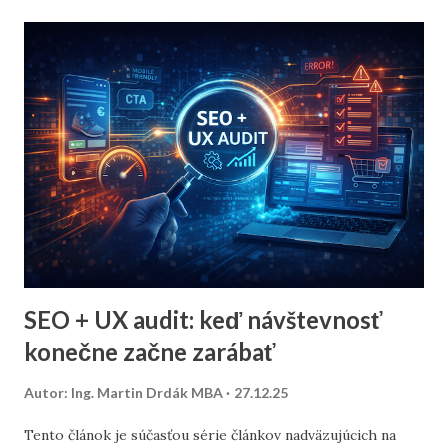
viditeľnosť – nielen v Google, ale aj v AI odpovediach (AI
Overviews, ChatGPT, Gemini, Perplexity). Cieľom je
pomenovať čo je dnes dôležité sledovať , čo má reálny
dopad a kde rýchlo získať odpovede . Prečo sa SEO bez dát
a AI-readiness dnes rozpadá Tradičné SEO bolo postavené
na: pozíciách kľúčových slov organickej návštevnosti
klikoch zo SERPu Dnes sa k tomu pridáva ďalšia vrstva: AI
odpovede bez klikov citácie zdro...
SEO + UX audit: keď návštevnosť
konečne začne zarábať
Autor:
Ing. Martin Drdák MBA
27.12.25
Tento článok je súčasťou série článkov nadväzujúcich na