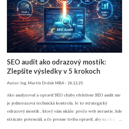
kontrola toho, či web spĺňa technické podmienky pre
efektívne SEO: aby ho Google vedel spoľahlivo prehľadať,
indexovať a vyhodnotiť. Cieľ technického auditu: odstrániť
bariéry indexácie a crawl-u (prehľadávania) znížiť poč...
SEO audit ako odrazový mostík:
Zlepšite výsledky v 5 krokoch
Autor:
Ing. Martin Drdák MBA
26.12.25
Ako analyzovať a opraviť SEO chyby efektívne SEO audit nie
je jednorazová technická kontrola. Je to strategický
odrazový mostík , ktorý vám ukáže: prečo web nerastie, kde
strácate potenciál, a čo presne treba opraviť, aby sa zlepšili
pozície, návštevnosť aj konverzie. Pre majiteľov e-shopov a