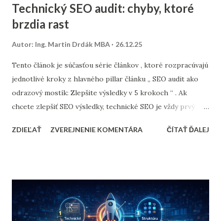
Technický SEO audit: chyby, ktoré
brzdia rast
Autor:
Ing. Martin Drdák MBA
26.12.25
Tento článok je súčasťou série článkov , ktoré rozpracúvajú
jednotlivé kroky z hlavného pillar článku „ SEO audit ako
odrazový mostík: Zlepšite výsledky v 5 krokoch “ . Ak
chcete zlepšiť SEO výsledky, technické SEO je vždy prvý
krok. Technický stav webu rozhoduje o tom, či Google:
ZDIEĽAŤ
ZVEREJNENIE KOMENTÁRA
ČÍTAŤ ĎALEJ
dokáže web prehľadať , správne ho pochopí a či ho vôbec
zaradí do hry (indexácia a ranking). Tento článok je
praktický a prioritný: nebudeme riešiť maličkosti, ale chyby,
ktoré reálne brzdia rast e-shopov a webov. Obsah je
štruktúrovaný tak, aby bol ľahko čitateľný pre ľudí a
zároveň jednoznačný pre vyhľadávače a AI systémy. Čo je
technický SEO audit a čo je jeho cieľ Technický SEO audit je