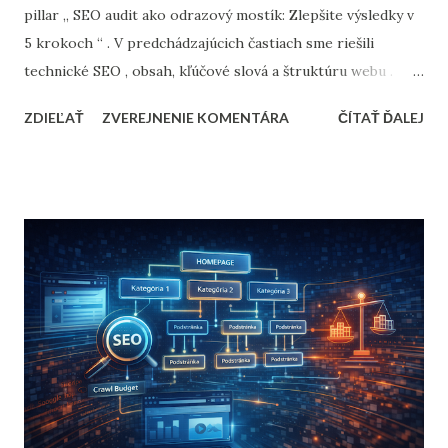
pillar „ SEO audit ako odrazový mostík: Zlepšite výsledky v
5 krokoch “ . V predchádzajúcich častiach sme riešili
technické SEO , obsah, kľúčové slová a štruktúru webu .
Teraz sa dostávame k bodu, kde sa SEO stretáva s realitou
ZDIEĽAŤ
ZVEREJNENIE KOMENTÁRA
ČÍTAŤ ĎALEJ
biznisu: UX, rýchlosť a konverzný potenciál . SEO dnes
nekončí návštevou . Google sleduje, čo používateľ na webe
robí: či sa orientuje, či interaguje, či pokračuje ďalej alebo
okamžite odchádza. A práve tieto signály rozhodujú o tom,
či návštevnosť začne aj reálne zarábať. Audit tejto oblasti
prepája SEO, UX a CRO a odpovedá na jednoduchú, ale
zásadnú otázku: Prečo ľudia prídu na web, ale
nekonvertujú? Prečo Google hodnotí UX a správanie
používateľov Vyhľadávače majú jeden cieľ: ponúknuť
používateľovi výsledok, s ktorým bude spokojný. Preto
Google sleduje správanie používateľov nepriamo cez
signály ako: ...