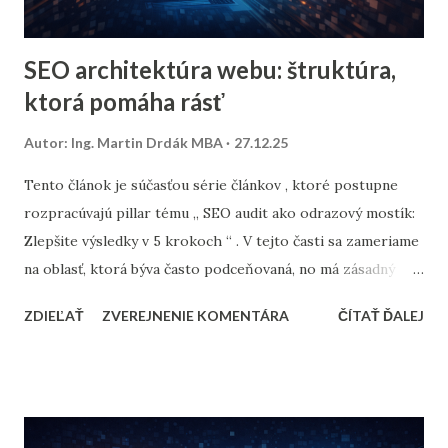
SEO architektúra webu: štruktúra,
ktorá pomáha rásť
Autor:
Ing. Martin Drdák MBA
27.12.25
Tento článok je súčasťou série článkov , ktoré postupne
rozpracúvajú pillar tému „ SEO audit ako odrazový mostík:
Zlepšite výsledky v 5 krokoch “ . V tejto časti sa zameriame
na oblasť, ktorá býva často podceňovaná, no má zásadný
vplyv na SEO výkonnosť webu: štruktúru webu a interné
ZDIEĽAŤ
ZVEREJNENIE KOMENTÁRA
ČÍTAŤ ĎALEJ
prelinkovanie . Aj kvalitný obsah môže v SEO zlyhať, ak: je
zle alebo nelogicky prepojený, Google ho nedokáže
efektívne objaviť a pochopiť, autorita sa triešti medzi veľké
množstvo stránok. Audit štruktúry webu je preto jeden z
najsilnejších pákových bodov SEO auditu , pretože často