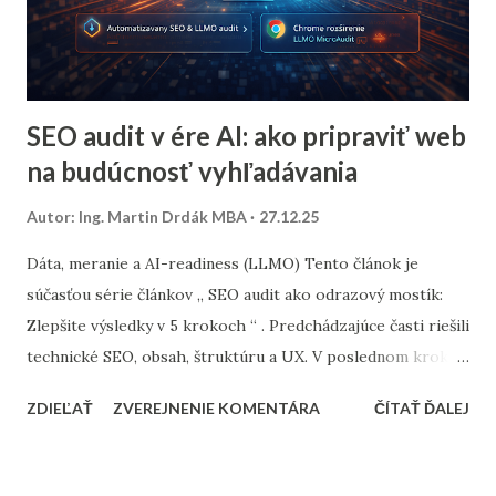
SEO audit v ére AI: ako pripraviť web
na budúcnosť vyhľadávania
Autor:
Ing. Martin Drdák MBA
27.12.25
Dáta, meranie a AI-readiness (LLMO) Tento článok je
súčasťou série článkov „ SEO audit ako odrazový mostík:
Zlepšite výsledky v 5 krokoch “ . Predchádzajúce časti riešili
technické SEO, obsah, štruktúru a UX. V poslednom kroku
sa posúvame tam, kde dnes vzniká najväčšia konkurenčná
ZDIEĽAŤ
ZVEREJNENIE KOMENTÁRA
ČÍTAŤ ĎALEJ
výhoda: dáta, meranie a AI-readiness (LLMO) . Platí
jednoduché pravidlo: bez dát nie je optimalizácia . A dnes už
platí aj druhé: bez AI-readiness web postupne stráca