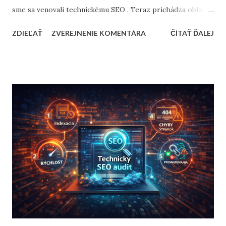
sme sa venovali technickému SEO . Teraz prichádza oblasť,
kde sa SEO najčastejšie láme na výsledkoch – obsah a
ZDIEĽAŤ
ZVEREJNENIE KOMENTÁRA
ČÍTAŤ ĎALEJ
kľúčové slová . Veľa webov má obsah. Články, kategórie,
produkty, landing pages. Problém však je, že tento obsah
často: neodpovedá na reálne vyhľadávacie dopyty , nerieši
zámer používateľa , a preto nemá šancu uspieť - dostať sa
do rankingu . Obsahový SEO audit pomáha pochopiť, čo
presne ľudia hľadajú , ako s tým pracuje váš web dnes a kde
konkrétne strácate návštevnosť . Prečo samotná „kvalita
obsahu“ nestačí Častý omyl je predstava, že: „Keď napíšeme
dobrý článok, Google ho nájde.“ V realite Google hodnotí:
či obsah odpovedá na konkrétny dopyt , či rieši správny
zámer (informo...