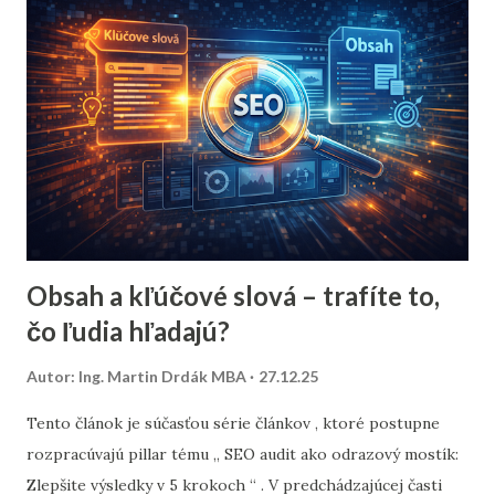
umožní zlepšenie výsledkov bez tvorby nového obsahu .
Prečo je štruktúra webu kľúčová pre SEO Štruktúra webu
určuje, ako: Google prechádza stránky (crawl), rozumie
vzťahom medzi nimi, priraďuje autoritu (link equity), a ktoré
stránky považuje za najdôležitejšie. Ak je štruktúra
neprehľadná alebo príliš h...
Obsah a kľúčové slová – trafíte to,
čo ľudia hľadajú?
Autor:
Ing. Martin Drdák MBA
27.12.25
Tento článok je súčasťou série článkov , ktoré postupne
rozpracúvajú pillar tému „ SEO audit ako odrazový mostík:
Zlepšite výsledky v 5 krokoch “ . V predchádzajúcej časti