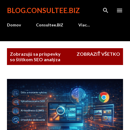
Preskočiť na hlavný obsah
BLOG.CONSULTEE.BIZ
Domov
Consultee.BIZ
Viac…
P
Zobrazujú sa príspevky
ZOBRAZIŤ VŠETKO
r
so štítkom
SEO analýza
í
s
p
e
v
k
y