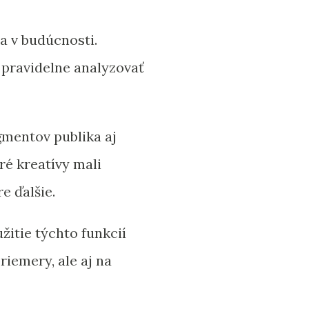
a v budúcnosti.
í pravidelne analyzovať
gmentov publika aj
ré kreatívy mali
e ďalšie.
itie týchto funkcií
riemery, ale aj na