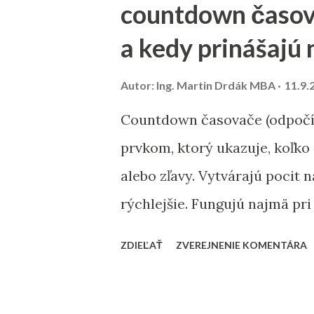
countdown časov
Namiesto všeobecných výrazo
a kedy prinášajú 
Bratislava Staré Mesto“ alebo
konkurencie – pozrite sa, na 
Autor:
Ing. Martin Drdák MBA
11.9.
➡️ Viac sa tejto téme venujem
Countdown časovače (odpočít
slová pre malé firmy“ 2. On-p
prvkom, ktorý ukazuje, koľko
webe) Tu ide o úpravu obsahu
alebo zľavy. Vytvárajú pocit 
rýchlejšie. Fungujú najmä p
napríklad pri výpredaji, dor
ZDIEĽAŤ
ZVEREJNENIE KOMENTÁRA
hodinách platnosti kupónu. N
keď sú prepojené s jasným b