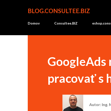
BLOG.CONSULTEE.BIZ
Domov
Consultee.BIZ
eshop.consu
GoogleAds n
pracovať s 
Autor:
Ing.