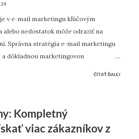
.24
 je v e-mail marketingu kľúčovým
a alebo nedostatok môže odraziť na
í. Správna stratégia e-mail marketingu
i a dôkladnou marketingovou
niesť nárast predajov aj vysokú
ČÍTAŤ ĎALEJ
šame vám 10 bodov, ktoré by nemali
 pred začiatkom vianočnej sezóny. 1.
ov Pred sezónou je nevyhnutné
my: Kompletný
bázu e-mailových kontaktov. Odfiltrovanie
ískať viac zákazníkov z
tarých alebo neoverených e-mailov vám