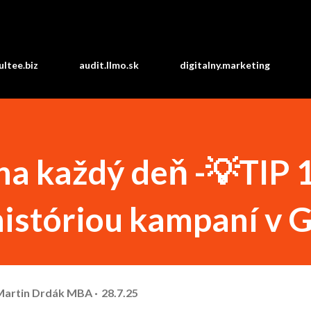
Preskočiť na hlavný obsah
ltee.biz
audit.llmo.sk
digitalny.marketing
a každý deň -💡TIP 
históriou kampaní v 
 Martin Drdák MBA
28.7.25