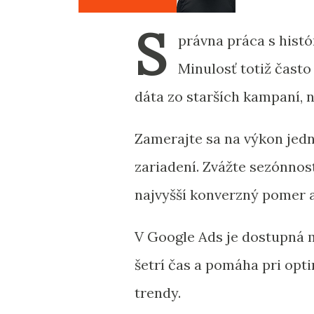
S
právna práca s histó
Minulosť totiž často
dáta zo starších kampaní,
Zamerajte sa na výkon jedn
zariadení. Zvážte sezónnosť
najvyšší konverzný pomer a
V Google Ads je dostupná 
šetrí čas a pomáha pri optim
trendy.