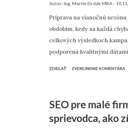
Autor:
Ing. Martin Drdák MBA
10.11
Príprava na vianočnú sezónu
obdobím, kedy sa každá chyb
celkových výsledkoch kampan
podporená kvalitnými dátam
automatizáciou vám môže pri
ZDIEĽAŤ
ZVEREJNENIE KOMENTÁRA
spokojnosť zákazníkov. Priná
chýbať v kontrolnom zozname
Vyčistenie databázy kontakt
SEO pre malé fir
skontrolovať a vyčistiť data
sprievodca, ako z
neaktívnych používateľov, s