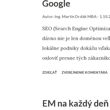
Google
pomôže zvýšiť mieru doručiteľ
skončia v spam priečinku. Za
Autor:
Ing. Martin Drdák MBA
1.10.
dlhodobo neotvárali e-maily –
SEO (Search Engine Optimizat
špeciálnou reaktivačnou kamp
dávno nie je len doménou veľ
databázy. 2. Segmentácia ko
lokálne podniky dokážu vďaka
roka Analyzujte údaje z minul
osloviť presne tých zákazník
ukáže, ako nastaviť SEO tak,
ZDIEĽAŤ
ZVEREJNENIE KOMENTÁRA
ktoré kroky sú pre malé firmy 
slová SEO nie je o náhodnom p
Stanovte si cieľ – chcete osl
EM na každý deň 
len z vášho mesta? Výskum kľú