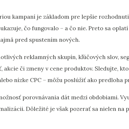
riou kampaní je základom pre lepšie rozhodnuti
 ukazuje, čo fungovalo – a čo nie. Preto sa oplat
 najmä pred spustením nových.
otlivých reklamných skupín, kľúčových slov, se
, akcie či zmeny v cene produktov. Sledujte, kto
lebo nízke CPC – môžu poslúžiť ako predloha pr
možnosť porovnávania dát medzi obdobiami. Využ
alizácii. Dôležité je však pozerať sa nielen na p