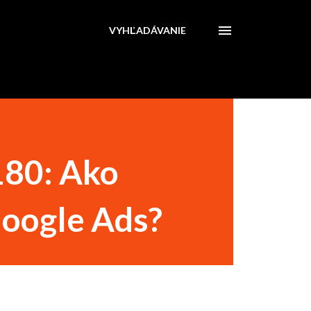
VYHĽADÁVANIE
180: Ako
Google Ads?