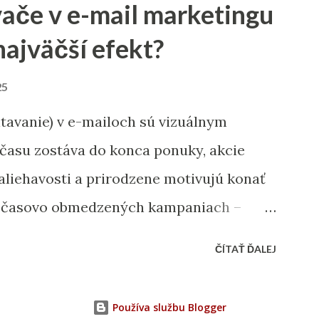
ače v e-mail marketingu
v typu „kaviareň“ skúste „kaviareň
najväčší efekt?
 „zdravé obedy Žilina“. Analýza
aké slová cielia firmy vo vašom segmente.
25
e v článku: „Ako nájsť správne kľúčové
avanie) v e-mailoch sú vizuálnym
age SEO (čo viete spraviť priamo na
 času zostáva do konca ponuky, akcie
 a technických prvko...
naliehavosti a prirodzene motivujú konať
ri časovo obmedzených kampaniach –
učení do Vianoc alebo posledných
ČÍTAŤ ĎALEJ
ajlepšie výsledky prinášajú v momente,
enefitom. Časovač musí byť umiestnený
Používa službu Blogger