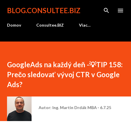
Preskočiť na hlavný obsah
BLOG.CONSULTEE.BIZ
Domov
Consultee.BIZ
Viac…
GoogleAds na každý deň -💡TIP 158:
Prečo sledovať vývoj CTR v Google
Ads?
Autor:
Ing. Martin Drdák MBA
6.7.25