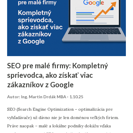
doručiteľnosti a znížiť riziko, že vaše e-maily skončia v
spam priečinku. Zamerajte sa najmä na tých príjemcov, ktorí
dlhodobo neotvárali e-maily – zvážte, či má zmysel ich
osloviť špeciálnou reaktivačnou kampaňou, alebo ich radšej
úplne odstrániť z databázy. 2. Segmentácia kontaktov podľa
dát z predchádzajúceho roka Analyzujte údaje z
minuloročnej v...
SEO pre malé firmy: Kompletný
sprievodca, ako získať viac
zákazníkov z Google
Autor:
Ing. Martin Drdák MBA
1.10.25
SEO (Search Engine Optimization – optimalizácia pre
vyhľadávače) už dávno nie je len doménou veľkých firiem.
Práve naopak – malé a lokálne podniky dokážu vďaka