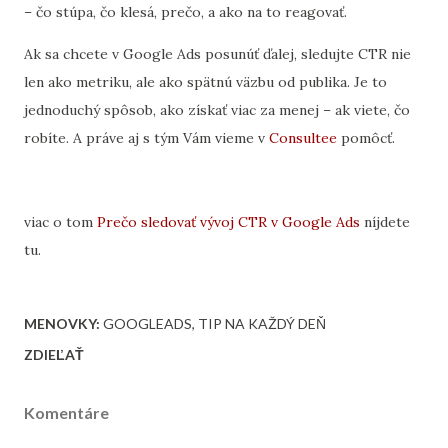
– čo stúpa, čo klesá, prečo, a ako na to reagovať.
Ak sa chcete v Google Ads posunúť ďalej, sledujte CTR nie
len ako metriku, ale ako spätnú väzbu od publika. Je to
jednoduchý spôsob, ako získať viac za menej – ak viete, čo
robíte. A práve aj s tým Vám vieme v
Consultee
pomôcť.
viac o tom
Prečo sledovať vývoj CTR v Google Ads
níjdete
tu.
MENOVKY:
GOOGLEADS
TIP NA KAŽDÝ DEŇ
ZDIEĽAŤ
Komentáre