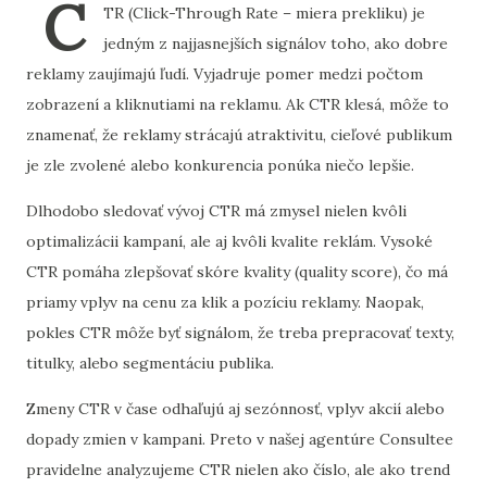
C
TR (Click-Through Rate – miera prekliku) je
jedným z najjasnejších signálov toho, ako dobre
reklamy zaujímajú ľudí. Vyjadruje pomer medzi počtom
zobrazení a kliknutiami na reklamu. Ak CTR klesá, môže to
znamenať, že reklamy strácajú atraktivitu, cieľové publikum
je zle zvolené alebo konkurencia ponúka niečo lepšie.
Dlhodobo sledovať vývoj CTR má zmysel nielen kvôli
optimalizácii kampaní, ale aj kvôli kvalite reklám. Vysoké
CTR pomáha zlepšovať skóre kvality (quality score), čo má
priamy vplyv na cenu za klik a pozíciu reklamy. Naopak,
pokles CTR môže byť signálom, že treba prepracovať texty,
titulky, alebo segmentáciu publika.
Zmeny CTR v čase odhaľujú aj sezónnosť, vplyv akcií alebo
dopady zmien v kampani. Preto v našej agentúre Consultee
pravidelne analyzujeme CTR nielen ako číslo, ale ako trend