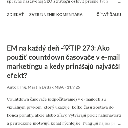
správne nastavenej SEO stratégii osloviť presne tých
zákazníkov, ktorých potrebujú. Tento článok vám ukáže,
ZDIEĽAŤ
ZVEREJNENIE KOMENTÁRA
ČÍTAŤ ĎALEJ
ako nastaviť SEO tak, aby fungovalo aj pri menšom
rozpočte, a ktoré kroky sú pre malé firmy najdôležitejšie. 1.
Stratégia a kľúčové slová SEO nie je o náhodnom písaní
textov. Začína sa stratégiou: Stanovte si cieľ – chcete
EM na každý deň -💡TIP 273: Ako
osloviť zákazníkov z celého Slovenska alebo len z vášho
použiť countdown časovače v e-mail
mesta? Výskum kľúčových slov – zistite, čo ľudia hľadajú.
marketingu a kedy prinášajú najväčší
Namiesto všeobecných výrazov typu „kaviareň“ skúste
„kaviareň Bratislava Staré Mesto“ alebo „zdravé obedy
efekt?
Žilina“. Analýza konkurencie – pozrite sa, na aké slová cielia
Autor:
Ing. Martin Drdák MBA
11.9.25
firmy vo vašom segmente. ➡️ Viac sa tejto téme venujeme v
článku: „Ako nájsť správne kľúčové slová pre malé firmy“ 2.
Countdown časovače (odpočítavanie) v e-mailoch sú
On-page SEO (čo viete spraviť priamo na webe) Tu ide o
vizuálnym prvkom, ktorý ukazuje, koľko času zostáva do
úpravu obsahu a technických prvko...
konca ponuky, akcie alebo zľavy. Vytvárajú pocit naliehavosti
a prirodzene motivujú konať rýchlejšie. Fungujú najmä pri