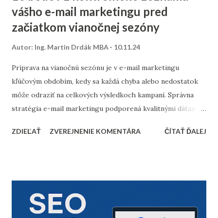
vášho e-mail marketingu pred
začiatkom vianočnej sezóny
Autor:
Ing. Martin Drdák MBA
10.11.24
Príprava na vianočnú sezónu je v e-mail marketingu
kľúčovým obdobím, kedy sa každá chyba alebo nedostatok
môže odraziť na celkových výsledkoch kampaní. Správna
stratégia e-mail marketingu podporená kvalitnými dátami a
dôkladnou marketingovou automatizáciou vám môže
ZDIEĽAŤ
ZVEREJNENIE KOMENTÁRA
ČÍTAŤ ĎALEJ
priniesť nárast predajov aj vysokú spokojnosť zákazníkov.
Prinášame vám 10 bodov, ktoré by nemali chýbať v
kontrolnom zozname pred začiatkom vianočnej sezóny. 1.
Vyčistenie databázy kontaktov Pred sezónou je nevyhnutné
skontrolovať a vyčistiť databázu e-mailových kontaktov.
Odfiltrovanie neaktívnych používateľov, starých alebo
neoverených e-mailov vám pomôže zvýšiť mieru