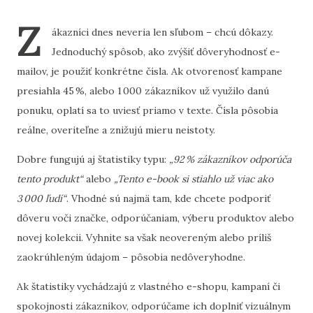
Z
ákazníci dnes neveria len sľubom – chcú dôkazy.
Jednoduchý spôsob, ako zvýšiť dôveryhodnosť e-
mailov, je použiť konkrétne čísla. Ak otvorenosť kampane
presiahla 45 %, alebo 1 000 zákazníkov už využilo danú
ponuku, oplatí sa to uviesť priamo v texte. Čísla pôsobia
reálne, overiteľne a znižujú mieru neistoty.
Dobre fungujú aj štatistiky typu:
„92 % zákazníkov odporúča
tento produkt“
alebo
„Tento e-book si stiahlo už viac ako
3 000 ľudí“
. Vhodné sú najmä tam, kde chcete podporiť
dôveru voči značke, odporúčaniam, výberu produktov alebo
novej kolekcii. Vyhnite sa však neovereným alebo príliš
zaokrúhleným údajom – pôsobia nedôveryhodne.
Ak štatistiky vychádzajú z vlastného e-shopu, kampaní či
spokojnosti zákazníkov, odporúčame ich doplniť vizuálnym