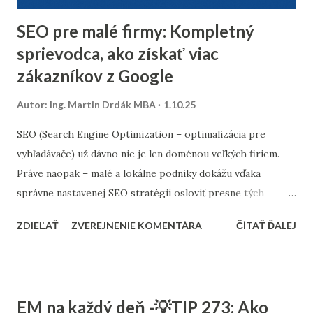
minuloročnej v...
SEO pre malé firmy: Kompletný
sprievodca, ako získať viac
zákazníkov z Google
Autor:
Ing. Martin Drdák MBA
1.10.25
SEO (Search Engine Optimization – optimalizácia pre
vyhľadávače) už dávno nie je len doménou veľkých firiem.
Práve naopak – malé a lokálne podniky dokážu vďaka
správne nastavenej SEO stratégii osloviť presne tých
zákazníkov, ktorých potrebujú. Tento článok vám ukáže,
ZDIEĽAŤ
ZVEREJNENIE KOMENTÁRA
ČÍTAŤ ĎALEJ
ako nastaviť SEO tak, aby fungovalo aj pri menšom
rozpočte, a ktoré kroky sú pre malé firmy najdôležitejšie. 1.
Stratégia a kľúčové slová SEO nie je o náhodnom písaní
textov. Začína sa stratégiou: Stanovte si cieľ – chcete
EM na každý deň -💡TIP 273: Ako
osloviť zákazníkov z celého Slovenska alebo len z vášho