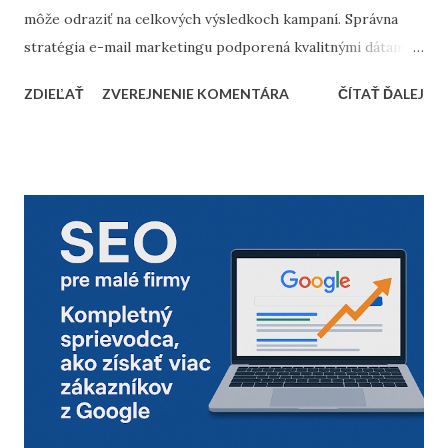
môže odraziť na celkových výsledkoch kampaní. Správna
stratégia e-mail marketingu podporená kvalitnými dátami a
dôkladnou marketingovou automatizáciou vám môže
ZDIEĽAŤ
ZVEREJNENIE KOMENTÁRA
ČÍTAŤ ĎALEJ
priniesť nárast predajov aj vysokú spokojnosť zákazníkov.
Prinášame vám 10 bodov, ktoré by nemali chýbať v
kontrolnom zozname pred začiatkom vianočnej sezóny. 1.
Vyčistenie databázy kontaktov Pred sezónou je nevyhnutné
skontrolovať a vyčistiť databázu e-mailových kontaktov.
Odfiltrovanie neaktívnych používateľov, starých alebo
neoverených e-mailov vám pomôže zvýšiť mieru
doručiteľnosti a znížiť riziko, že vaše e-maily skončia v
spam priečinku. Zamerajte sa najmä na tých príjemcov, ktorí
dlhodobo neotvárali e-maily – zvážte, či má zmysel ich
osloviť špeciálnou reaktivačnou kampaňou, alebo ich radšej
úplne odstrániť z databázy. 2. Segmentácia kontaktov podľa
dát z predchádzajúceho roka Analyzujte údaje z