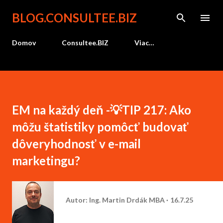
Preskočiť na hlavný obsah
BLOG.CONSULTEE.BIZ
Domov
Consultee.BIZ
Viac…
EM na každý deň -💡TIP 217: Ako
môžu štatistiky pomôcť budovať
dôveryhodnosť v e-mail
marketingu?
Autor:
Ing. Martin Drdák MBA
16.7.25