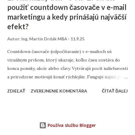
použiť countdown časovače v e-mail
mesta? Výskum kľúčových slov – zistite, čo ľudia hľadajú.
marketingu a kedy prinášajú najväčší
Namiesto všeobecných výrazov typu „kaviareň“ skúste
„kaviareň Bratislava Staré Mesto“ alebo „zdravé obedy
efekt?
Žilina“. Analýza konkurencie – pozrite sa, na aké slová cielia
Autor:
Ing. Martin Drdák MBA
11.9.25
firmy vo vašom segmente. ➡️ Viac sa tejto téme venujeme v
článku: „Ako nájsť správne kľúčové slová pre malé firmy“ 2.
Countdown časovače (odpočítavanie) v e-mailoch sú
On-page SEO (čo viete spraviť priamo na webe) Tu ide o
vizuálnym prvkom, ktorý ukazuje, koľko času zostáva do
úpravu obsahu a technických prvko...
konca ponuky, akcie alebo zľavy. Vytvárajú pocit naliehavosti
a prirodzene motivujú konať rýchlejšie. Fungujú najmä pri
časovo obmedzených kampaniach – napríklad pri výpredaji,
ZDIEĽAŤ
ZVEREJNENIE KOMENTÁRA
ČÍTAŤ ĎALEJ
doručení do Vianoc alebo posledných hodinách platnosti
kupónu. Najlepšie výsledky prinášajú v momente, keď sú
prepojené s jasným benefitom. Časovač musí byť
umiestnený viditeľne – ideálne hneď pri hlavnom CTA (call-
Používa službu Blogger
to-action), teda pri tlačidle na nákup alebo registráciu.