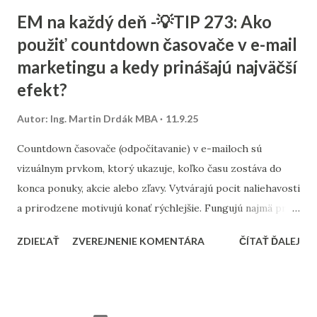
textov. Začína sa stratégiou: Stanovte si cieľ – chcete
EM na každý deň -💡TIP 273: Ako
osloviť zákazníkov z celého Slovenska alebo len z vášho
použiť countdown časovače v e-mail
mesta? Výskum kľúčových slov – zistite, čo ľudia hľadajú.
marketingu a kedy prinášajú najväčší
Namiesto všeobecných výrazov typu „kaviareň“ skúste
„kaviareň Bratislava Staré Mesto“ alebo „zdravé obedy
efekt?
Žilina“. Analýza konkurencie – pozrite sa, na aké slová cielia
Autor:
Ing. Martin Drdák MBA
11.9.25
firmy vo vašom segmente. ➡️ Viac sa tejto téme venujeme v
článku: „Ako nájsť správne kľúčové slová pre malé firmy“ 2.
Countdown časovače (odpočítavanie) v e-mailoch sú
On-page SEO (čo viete spraviť priamo na webe) Tu ide o
vizuálnym prvkom, ktorý ukazuje, koľko času zostáva do
úpravu obsahu a technických prvko...
konca ponuky, akcie alebo zľavy. Vytvárajú pocit naliehavosti
a prirodzene motivujú konať rýchlejšie. Fungujú najmä pri
časovo obmedzených kampaniach – napríklad pri výpredaji,
ZDIEĽAŤ
ZVEREJNENIE KOMENTÁRA
ČÍTAŤ ĎALEJ
doručení do Vianoc alebo posledných hodinách platnosti
kupónu. Najlepšie výsledky prinášajú v momente, keď sú
prepojené s jasným benefitom. Časovač musí byť
umiestnený viditeľne – ideálne hneď pri hlavnom CTA (call-