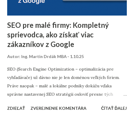
úplne odstrániť z databázy. 2. Segmentácia kontaktov podľa
dát z predchádzajúceho roka Analyzujte údaje z
minuloročnej v...
SEO pre malé firmy: Kompletný
sprievodca, ako získať viac
zákazníkov z Google
Autor:
Ing. Martin Drdák MBA
1.10.25
SEO (Search Engine Optimization – optimalizácia pre
vyhľadávače) už dávno nie je len doménou veľkých firiem.
Práve naopak – malé a lokálne podniky dokážu vďaka
správne nastavenej SEO stratégii osloviť presne tých
zákazníkov, ktorých potrebujú. Tento článok vám ukáže,
ZDIEĽAŤ
ZVEREJNENIE KOMENTÁRA
ČÍTAŤ ĎALEJ
ako nastaviť SEO tak, aby fungovalo aj pri menšom
rozpočte, a ktoré kroky sú pre malé firmy najdôležitejšie. 1.
Stratégia a kľúčové slová SEO nie je o náhodnom písaní