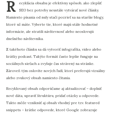
R
ecyklácia obsahu je efektívny spôsob, ako zlepšiť
SEO bez potreby neustále vytvárať nové články.
Namiesto písania od nuly stačí pozrieť sa na staršie blogy,
ktoré už máte. Vyberte tie, ktoré majú stále hodnotné
informácie, ale stratili návštevnosť alebo neoslovujú
dnešného návštevníka.
Z takéhoto článku sa dá vytvoriť infografika, video alebo
krátky podcast. Takýto formát často lepšie funguje na
sociálnych sieťach a zvyšuje čas strávený na stránke.
Zároveň tým oslovíte nových ľudí, ktorí preferujú vizuálny
alebo zvukový obsah namiesto čítania.
Recyklovaný obsah odporúčame aj aktualizovať – doplniť
nové dáta, upraviť štruktúru, pridať otázky a odpovede.
Takto môže vzniknúť aj obsah vhodný pre tzv. featured
snippets – krátke odpovede, ktoré Google zobrazuje