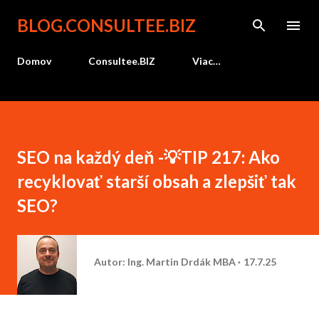
Preskočiť na hlavný obsah
BLOG.CONSULTEE.BIZ
Domov
Consultee.BIZ
Viac…
SEO na každý deň -💡TIP 217: Ako
recyklovať starší obsah a zlepšiť tak
SEO?
Autor:
Ing. Martin Drdák MBA
17.7.25