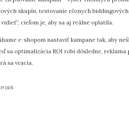
tových skupín, testovanie rôznych biddingových
idieť“, cieľom je, aby sa aj reálne oplatila.
ame e-shopom nastaviť kampane tak, aby nešli 
 Keď sa optimalizácia ROI robí dôsledne, reklam
rá sa vracia.
DÝ DEŇ