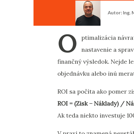
Autor:
Ing.
O
ptimalizácia návra
nastavenie a sprav
finančný výsledok. Nejde le
objednávku alebo inú merat
ROI sa počíta ako pomer z
ROI = (Zisk – Náklady) / Ná
Ak teda niekto investuje 10
V praxi to znamená neustál