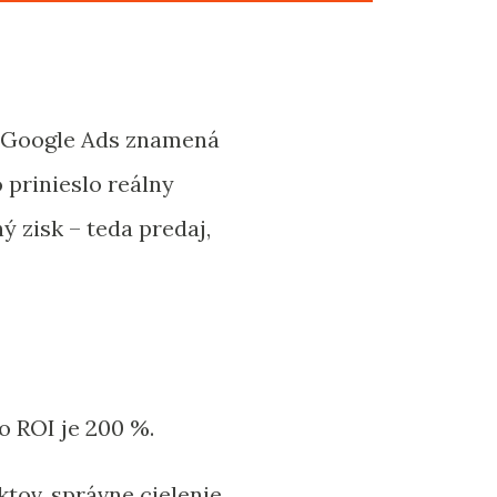
 v Google Ads znamená
 prinieslo reálny
ý zisk – teda predaj,
o ROI je 200 %.
ov, správne cielenie,