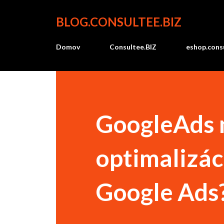
BLOG.CONSULTEE.BIZ
Domov
Consultee.BIZ
eshop.consu
GoogleAds n
optimalizáci
Google Ads