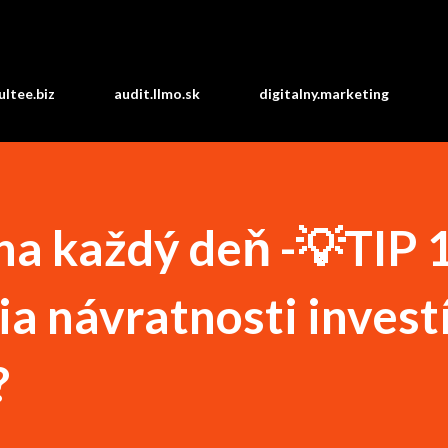
Preskočiť na hlavný obsah
ltee.biz
audit.llmo.sk
digitalny.marketing
a každý deň -💡TIP 1
a návratnosti investí
?