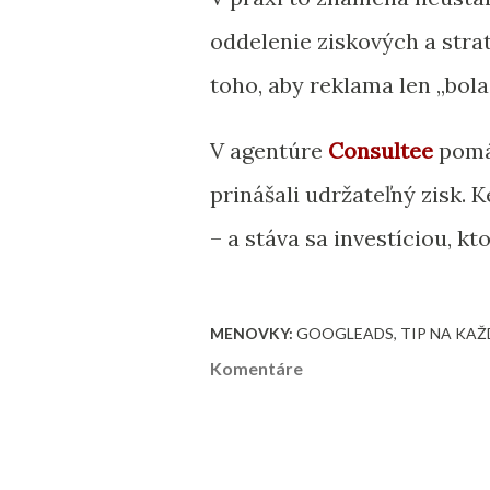
oddelenie ziskových a stra
toho, aby reklama len „bola v
V agentúre
Consultee
pomáh
prinášali udržateľný zisk.
– a stáva sa investíciou, kto
MENOVKY:
GOOGLEADS
TIP NA KAŽ
Komentáre