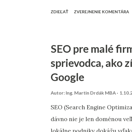
automatizáciou vám môže pri
ZDIEĽAŤ
ZVEREJNENIE KOMENTÁRA
spokojnosť zákazníkov. Priná
chýbať v kontrolnom zozname
Vyčistenie databázy kontakt
SEO pre malé fir
skontrolovať a vyčistiť data
sprievodca, ako z
neaktívnych používateľov, s
Google
pomôže zvýšiť mieru doručiteľ
skončia v spam priečinku. Za
Autor:
Ing. Martin Drdák MBA
1.10.
dlhodobo neotvárali e-maily –
SEO (Search Engine Optimizat
špeciálnou reaktivačnou kamp
dávno nie je len doménou veľ
databázy. 2. Segmentácia ko
lokálne podniky dokážu vďaka