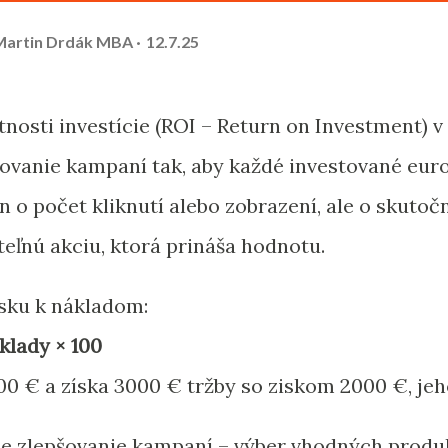
 Martin Drdák MBA
12.7.25
tnosti investície (ROI – Return on Investment)
ovanie kampaní tak, aby každé investované euro
n o počet kliknutí alebo zobrazení, ale o skutočn
eľnú akciu, ktorá prináša hodnotu.
isku k nákladom:
klady × 100
00 € a získa 3000 € tržby so ziskom 2000 €, jeh
e zlepšovanie kampaní – výber vhodných produkt