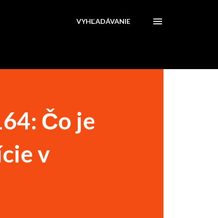
VYHĽADÁVANIE
64: Čo je
cie v