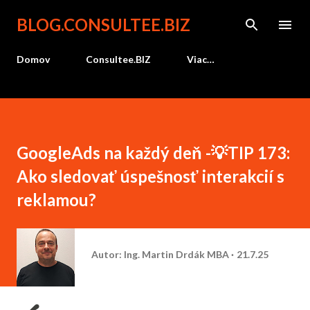
Preskočiť na hlavný obsah
BLOG.CONSULTEE.BIZ
Domov
Consultee.BIZ
Viac…
GoogleAds na každý deň -💡TIP 173:
Ako sledovať úspešnosť interakcií s
reklamou?
Autor:
Ing. Martin Drdák MBA
21.7.25