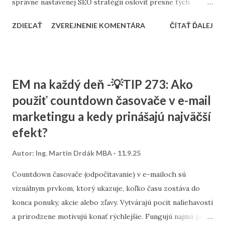
správne nastavenej SEO stratégii osloviť presne tých
zákazníkov, ktorých potrebujú. Tento článok vám ukáže,
ZDIEĽAŤ
ZVEREJNENIE KOMENTÁRA
ČÍTAŤ ĎALEJ
ako nastaviť SEO tak, aby fungovalo aj pri menšom
rozpočte, a ktoré kroky sú pre malé firmy najdôležitejšie. 1.
Stratégia a kľúčové slová SEO nie je o náhodnom písaní
textov. Začína sa stratégiou: Stanovte si cieľ – chcete
EM na každý deň -💡TIP 273: Ako
osloviť zákazníkov z celého Slovenska alebo len z vášho
použiť countdown časovače v e-mail
mesta? Výskum kľúčových slov – zistite, čo ľudia hľadajú.
marketingu a kedy prinášajú najväčší
Namiesto všeobecných výrazov typu „kaviareň“ skúste
„kaviareň Bratislava Staré Mesto“ alebo „zdravé obedy
efekt?
Žilina“. Analýza konkurencie – pozrite sa, na aké slová cielia
Autor:
Ing. Martin Drdák MBA
11.9.25
firmy vo vašom segmente. ➡️ Viac sa tejto téme venujeme v
článku: „Ako nájsť správne kľúčové slová pre malé firmy“ 2.
Countdown časovače (odpočítavanie) v e-mailoch sú
On-page SEO (čo viete spraviť priamo na webe) Tu ide o
vizuálnym prvkom, ktorý ukazuje, koľko času zostáva do
úpravu obsahu a technických prvko...
konca ponuky, akcie alebo zľavy. Vytvárajú pocit naliehavosti
a prirodzene motivujú konať rýchlejšie. Fungujú najmä pri