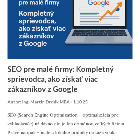
doručiteľnosti a znížiť riziko, že vaše e-maily skončia v
spam priečinku. Zamerajte sa najmä na tých príjemcov, ktorí
dlhodobo neotvárali e-maily – zvážte, či má zmysel ich
osloviť špeciálnou reaktivačnou kampaňou, alebo ich radšej
úplne odstrániť z databázy. 2. Segmentácia kontaktov podľa
dát z predchádzajúceho roka Analyzujte údaje z
minuloročnej v...
SEO pre malé firmy: Kompletný
sprievodca, ako získať viac
zákazníkov z Google
Autor:
Ing. Martin Drdák MBA
1.10.25
SEO (Search Engine Optimization – optimalizácia pre
vyhľadávače) už dávno nie je len doménou veľkých firiem.
Práve naopak – malé a lokálne podniky dokážu vďaka