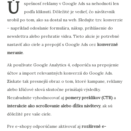
Ú
spešnosť reklamy v Google Ads sa nehodnotí len
podľa kliknutí. Dôležité je vedieť, čo návštevník
urobil po tom, ako sa dostal na web. Sledujte tzv. konverzie
– napríklad odoslanie formulára, nákup, prihlásenie do
newslettra alebo prehratie videa. Tieto akcie je potrebné
nastaviť ako ciele a prepojiť s Google Ads cez
konverzné
meranie
.
Ak používate Google Analytics 4, odporúča sa prepojenie
účtov a import relevantných konverzií do Google Ads.
Získate tak presnejší obraz o tom, ktoré kampane, reklamy
alebo kľúčové slová skutočne prinášajú výsledky.
Nezabudnite vyhodnocovať aj
pomery preklikov (CTR)
a
interakcie ako scrollovanie alebo dĺžku návštevy
, ak sú
dôležité pre vaše ciele.
Pre e-shopy odporúčame aktivovať aj
rozšírené e-