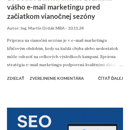
vášho e-mail marketingu pred
začiatkom vianočnej sezóny
Autor:
Ing. Martin Drdák MBA
10.11.24
Príprava na vianočnú sezónu je v e-mail marketingu
kľúčovým obdobím, kedy sa každá chyba alebo nedostatok
môže odraziť na celkových výsledkoch kampaní. Správna
stratégia e-mail marketingu podporená kvalitnými dátami a
dôkladnou marketingovou automatizáciou vám môže
ZDIEĽAŤ
ZVEREJNENIE KOMENTÁRA
ČÍTAŤ ĎALEJ
priniesť nárast predajov aj vysokú spokojnosť zákazníkov.
Prinášame vám 10 bodov, ktoré by nemali chýbať v
kontrolnom zozname pred začiatkom vianočnej sezóny. 1.
Vyčistenie databázy kontaktov Pred sezónou je nevyhnutné
skontrolovať a vyčistiť databázu e-mailových kontaktov.
Odfiltrovanie neaktívnych používateľov, starých alebo
neoverených e-mailov vám pomôže zvýšiť mieru