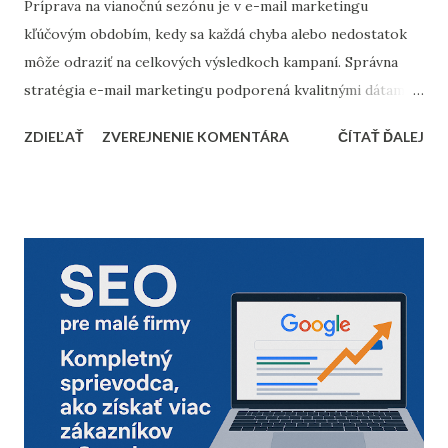
Príprava na vianočnú sezónu je v e-mail marketingu
kľúčovým obdobím, kedy sa každá chyba alebo nedostatok
môže odraziť na celkových výsledkoch kampaní. Správna
stratégia e-mail marketingu podporená kvalitnými dátami a
dôkladnou marketingovou automatizáciou vám môže
ZDIEĽAŤ
ZVEREJNENIE KOMENTÁRA
ČÍTAŤ ĎALEJ
priniesť nárast predajov aj vysokú spokojnosť zákazníkov.
Prinášame vám 10 bodov, ktoré by nemali chýbať v
kontrolnom zozname pred začiatkom vianočnej sezóny. 1.
Vyčistenie databázy kontaktov Pred sezónou je nevyhnutné
skontrolovať a vyčistiť databázu e-mailových kontaktov.
Odfiltrovanie neaktívnych používateľov, starých alebo
neoverených e-mailov vám pomôže zvýšiť mieru
doručiteľnosti a znížiť riziko, že vaše e-maily skončia v
spam priečinku. Zamerajte sa najmä na tých príjemcov, ktorí
dlhodobo neotvárali e-maily – zvážte, či má zmysel ich
osloviť špeciálnou reaktivačnou kampaňou, alebo ich radšej