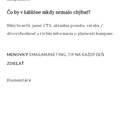
Čo by v šablóne nikdy nemalo chýbať?
Silný benefit, jasné CTA, aktuálna ponuka, záruka /
dôveryhodnosť a rýchla informácia o platnosti kampane.
MENOVKY:
EMAILMARKETING
TIP NA KAŽDÝ DEŇ
ZDIEĽAŤ
Komentáre