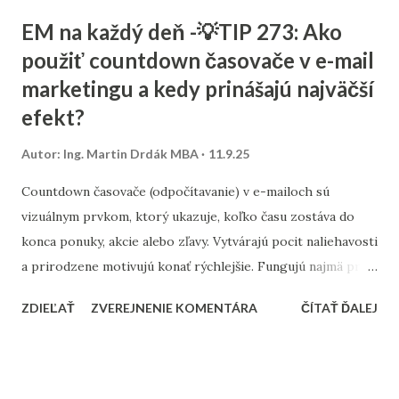
textov. Začína sa stratégiou: Stanovte si cieľ – chcete
EM na každý deň -💡TIP 273: Ako
osloviť zákazníkov z celého Slovenska alebo len z vášho
použiť countdown časovače v e-mail
mesta? Výskum kľúčových slov – zistite, čo ľudia hľadajú.
marketingu a kedy prinášajú najväčší
Namiesto všeobecných výrazov typu „kaviareň“ skúste
„kaviareň Bratislava Staré Mesto“ alebo „zdravé obedy
efekt?
Žilina“. Analýza konkurencie – pozrite sa, na aké slová cielia
Autor:
Ing. Martin Drdák MBA
11.9.25
firmy vo vašom segmente. ➡️ Viac sa tejto téme venujeme v
článku: „Ako nájsť správne kľúčové slová pre malé firmy“ 2.
Countdown časovače (odpočítavanie) v e-mailoch sú
On-page SEO (čo viete spraviť priamo na webe) Tu ide o
vizuálnym prvkom, ktorý ukazuje, koľko času zostáva do
úpravu obsahu a technických prvko...
konca ponuky, akcie alebo zľavy. Vytvárajú pocit naliehavosti
a prirodzene motivujú konať rýchlejšie. Fungujú najmä pri
časovo obmedzených kampaniach – napríklad pri výpredaji,
ZDIEĽAŤ
ZVEREJNENIE KOMENTÁRA
ČÍTAŤ ĎALEJ
doručení do Vianoc alebo posledných hodinách platnosti
kupónu. Najlepšie výsledky prinášajú v momente, keď sú
prepojené s jasným benefitom. Časovač musí byť
umiestnený viditeľne – ideálne hneď pri hlavnom CTA (call-