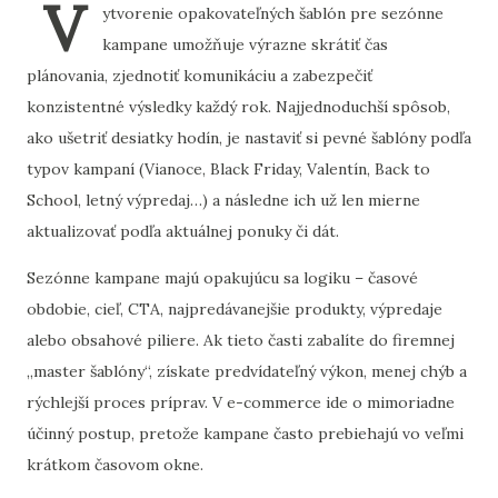
V
ytvorenie opakovateľných šablón pre sezónne
kampane umožňuje výrazne skrátiť čas
plánovania, zjednotiť komunikáciu a zabezpečiť
konzistentné výsledky každý rok. Najjednoduchší spôsob,
ako ušetriť desiatky hodín, je nastaviť si pevné šablóny podľa
typov kampaní (Vianoce, Black Friday, Valentín, Back to
School, letný výpredaj…) a následne ich už len mierne
aktualizovať podľa aktuálnej ponuky či dát.
Sezónne kampane majú opakujúcu sa logiku – časové
obdobie, cieľ, CTA, najpredávanejšie produkty, výpredaje
alebo obsahové piliere. Ak tieto časti zabalíte do firemnej
„master šablóny“, získate predvídateľný výkon, menej chýb a
rýchlejší proces príprav. V e-commerce ide o mimoriadne
účinný postup, pretože kampane často prebiehajú vo veľmi
krátkom časovom okne.