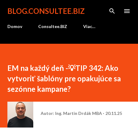
Preskočiť na hlavný obsah
BLOG.CONSULTEE.BIZ
Domov
Consultee.BIZ
Viac…
EM na každý deň -💡TIP 342: Ako
vytvoriť šablóny pre opakujúce sa
sezónne kampane?
Autor:
Ing. Martin Drdák MBA
20.11.25