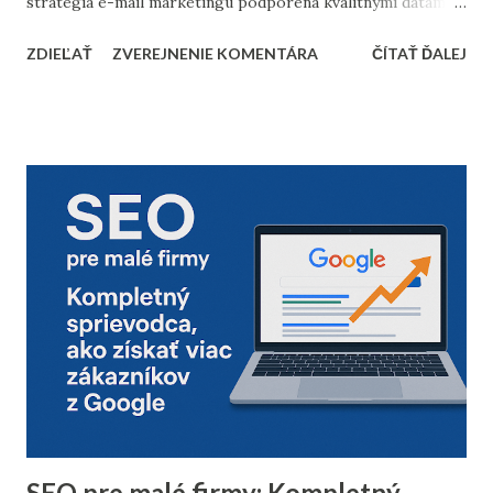
stratégia e-mail marketingu podporená kvalitnými dátami a
dôkladnou marketingovou automatizáciou vám môže
ZDIEĽAŤ
ZVEREJNENIE KOMENTÁRA
ČÍTAŤ ĎALEJ
priniesť nárast predajov aj vysokú spokojnosť zákazníkov.
Prinášame vám 10 bodov, ktoré by nemali chýbať v
kontrolnom zozname pred začiatkom vianočnej sezóny. 1.
Vyčistenie databázy kontaktov Pred sezónou je nevyhnutné
skontrolovať a vyčistiť databázu e-mailových kontaktov.
Odfiltrovanie neaktívnych používateľov, starých alebo
neoverených e-mailov vám pomôže zvýšiť mieru
doručiteľnosti a znížiť riziko, že vaše e-maily skončia v
spam priečinku. Zamerajte sa najmä na tých príjemcov, ktorí
dlhodobo neotvárali e-maily – zvážte, či má zmysel ich
osloviť špeciálnou reaktivačnou kampaňou, alebo ich radšej
úplne odstrániť z databázy. 2. Segmentácia kontaktov podľa
dát z predchádzajúceho roka Analyzujte údaje z
minuloročnej v...
SEO pre malé firmy: Kompletný