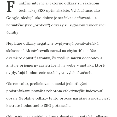
F
unkčné interné aj externé odkazy sú základom
technickej SEO optimalizácie. Vyhľadávače, ako
Google, sledujú, ako dobre je stránka udržiavaná – a
nefunkčné (tzv. „broken“) odkazy sú signálom zanedbanej
údržby.
Neplatné odkazy negatívne ovplyvňujú používateľskú
skúsenosť. Ak návštevník narazí na chybu 404, môže
okamžite opustiť stránku, čo zvyšuje mieru odchodov a
znižuje priemerný čas strávený na webe – metriky, ktoré
ovplyvňujú hodnotenie stránky vo vyhľadávačoch.
Okrem toho, prelinkovanie medzi jednotlivými
podstránkami pomáha robotom efektívnejšie indexovať
obsah. Neplatné odkazy tento proces narúšajú a môžu viesť
k strate hodnotného SEO potenciálu.
Odporúča sa pravidelne kontrolovať stav všetkých odkazov