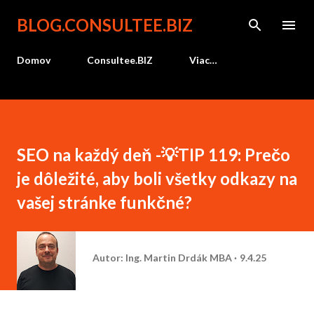
Preskočiť na hlavný obsah
BLOG.CONSULTEE.BIZ
Domov
Consultee.BIZ
Viac…
SEO na každý deň -💡TIP 119: Prečo
je dôležité, aby boli všetky odkazy na
vašej stránke funkčné?
Autor:
Ing. Martin Drdák MBA
9.4.25