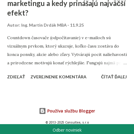
marketingu a kedy prinášajú najväčší
Namiesto všeobecných výrazov typu „kaviareň“ skúste
„kaviareň Bratislava Staré Mesto“ alebo „zdravé obedy
efekt?
Žilina“. Analýza konkurencie – pozrite sa, na aké slová cielia
Autor:
Ing. Martin Drdák MBA
11.9.25
firmy vo vašom segmente. ➡️ Viac sa tejto téme venujeme v
článku: „Ako nájsť správne kľúčové slová pre malé firmy“ 2.
Countdown časovače (odpočítavanie) v e-mailoch sú
On-page SEO (čo viete spraviť priamo na webe) Tu ide o
vizuálnym prvkom, ktorý ukazuje, koľko času zostáva do
úpravu obsahu a technických prvko...
konca ponuky, akcie alebo zľavy. Vytvárajú pocit naliehavosti
a prirodzene motivujú konať rýchlejšie. Fungujú najmä pri
časovo obmedzených kampaniach – napríklad pri výpredaji,
ZDIEĽAŤ
ZVEREJNENIE KOMENTÁRA
ČÍTAŤ ĎALEJ
doručení do Vianoc alebo posledných hodinách platnosti
kupónu. Najlepšie výsledky prinášajú v momente, keď sú
prepojené s jasným benefitom. Časovač musí byť
umiestnený viditeľne – ideálne hneď pri hlavnom CTA (call-
Používa službu Blogger
to-action), teda pri tlačidle na nákup alebo registráciu.
Overené je, že vizuál pohybujúceho sa času zvyšuje mieru
© 2013-2025 Consultee, s.r.o
Odber noviniek
preklikov a zároveň posilňuje dôveryhodnosť obmedzenej