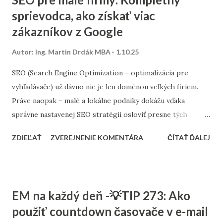
sprievodca, ako získať viac
zákazníkov z Google
Autor:
Ing. Martin Drdák MBA
1.10.25
SEO (Search Engine Optimization – optimalizácia pre
vyhľadávače) už dávno nie je len doménou veľkých firiem.
Práve naopak – malé a lokálne podniky dokážu vďaka
správne nastavenej SEO stratégii osloviť presne tých
zákazníkov, ktorých potrebujú. Tento článok vám ukáže,
ZDIEĽAŤ
ZVEREJNENIE KOMENTÁRA
ČÍTAŤ ĎALEJ
ako nastaviť SEO tak, aby fungovalo aj pri menšom
rozpočte, a ktoré kroky sú pre malé firmy najdôležitejšie. 1.
Stratégia a kľúčové slová SEO nie je o náhodnom písaní
textov. Začína sa stratégiou: Stanovte si cieľ – chcete
EM na každý deň -💡TIP 273: Ako
osloviť zákazníkov z celého Slovenska alebo len z vášho
použiť countdown časovače v e-mail
mesta? Výskum kľúčových slov – zistite, čo ľudia hľadajú.