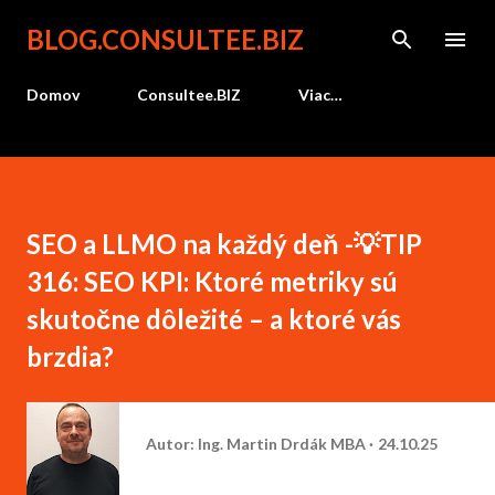
Preskočiť na hlavný obsah
BLOG.CONSULTEE.BIZ
Domov
Consultee.BIZ
Viac…
SEO a LLMO na každý deň -💡TIP
316: SEO KPI: Ktoré metriky sú
skutočne dôležité – a ktoré vás
brzdia?
Autor:
Ing. Martin Drdák MBA
24.10.25