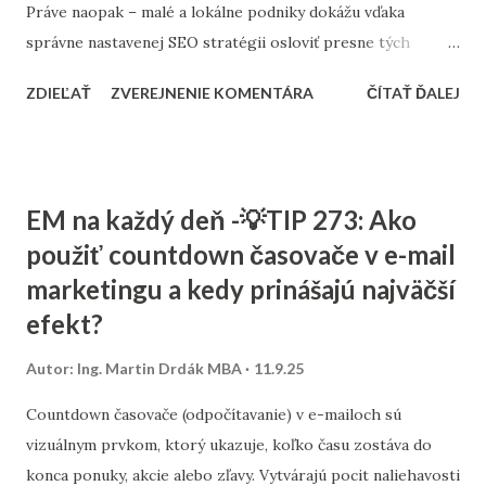
Práve naopak – malé a lokálne podniky dokážu vďaka
správne nastavenej SEO stratégii osloviť presne tých
zákazníkov, ktorých potrebujú. Tento článok vám ukáže,
ZDIEĽAŤ
ZVEREJNENIE KOMENTÁRA
ČÍTAŤ ĎALEJ
ako nastaviť SEO tak, aby fungovalo aj pri menšom
rozpočte, a ktoré kroky sú pre malé firmy najdôležitejšie. 1.
Stratégia a kľúčové slová SEO nie je o náhodnom písaní
textov. Začína sa stratégiou: Stanovte si cieľ – chcete
EM na každý deň -💡TIP 273: Ako
osloviť zákazníkov z celého Slovenska alebo len z vášho
použiť countdown časovače v e-mail
mesta? Výskum kľúčových slov – zistite, čo ľudia hľadajú.
marketingu a kedy prinášajú najväčší
Namiesto všeobecných výrazov typu „kaviareň“ skúste
„kaviareň Bratislava Staré Mesto“ alebo „zdravé obedy
efekt?
Žilina“. Analýza konkurencie – pozrite sa, na aké slová cielia
Autor:
Ing. Martin Drdák MBA
11.9.25
firmy vo vašom segmente. ➡️ Viac sa tejto téme venujeme v
článku: „Ako nájsť správne kľúčové slová pre malé firmy“ 2.
Countdown časovače (odpočítavanie) v e-mailoch sú
On-page SEO (čo viete spraviť priamo na webe) Tu ide o
vizuálnym prvkom, ktorý ukazuje, koľko času zostáva do
úpravu obsahu a technických prvko...
konca ponuky, akcie alebo zľavy. Vytvárajú pocit naliehavosti