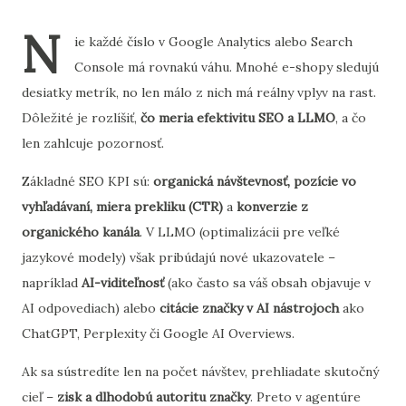
N
ie každé číslo v Google Analytics alebo Search
Console má rovnakú váhu. Mnohé e-shopy sledujú
desiatky metrík, no len málo z nich má reálny vplyv na rast.
Dôležité je rozlíšiť,
čo meria efektivitu SEO a LLMO
, a čo
len zahlcuje pozornosť.
Základné SEO KPI sú:
organická návštevnosť, pozície vo
vyhľadávaní, miera prekliku (CTR)
a
konverzie z
organického kanála
. V LLMO (optimalizácii pre veľké
jazykové modely) však pribúdajú nové ukazovatele –
napríklad
AI-viditeľnosť
(ako často sa váš obsah objavuje v
AI odpovediach) alebo
citácie značky v AI nástrojoch
ako
ChatGPT, Perplexity či Google AI Overviews.
Ak sa sústredíte len na počet návštev, prehliadate skutočný
cieľ –
zisk a dlhodobú autoritu značky
. Preto v agentúre