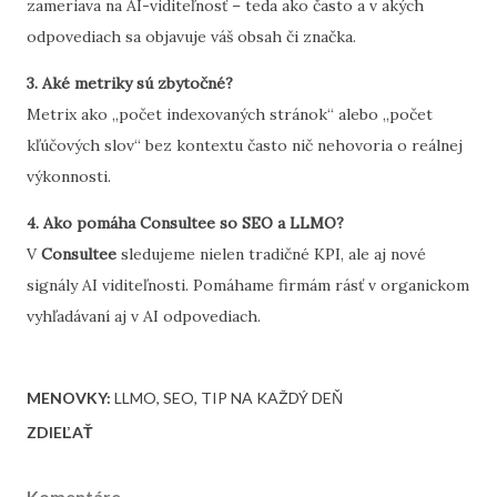
zameriava na AI-viditeľnosť – teda ako často a v akých
odpovediach sa objavuje váš obsah či značka.
3. Aké metriky sú zbytočné?
Metrix ako „počet indexovaných stránok“ alebo „počet
kľúčových slov“ bez kontextu často nič nehovoria o reálnej
výkonnosti.
4. Ako pomáha Consultee so SEO a LLMO?
V
Consultee
sledujeme nielen tradičné KPI, ale aj nové
signály AI viditeľnosti. Pomáhame firmám rásť v organickom
vyhľadávaní aj v AI odpovediach.
MENOVKY:
LLMO
SEO
TIP NA KAŽDÝ DEŇ
ZDIEĽAŤ
Komentáre