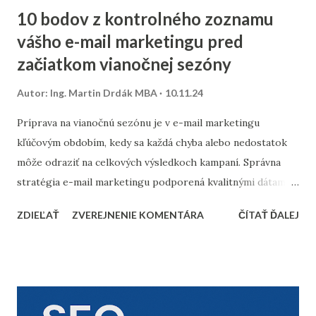
10 bodov z kontrolného zoznamu
vášho e-mail marketingu pred
začiatkom vianočnej sezóny
Autor:
Ing. Martin Drdák MBA
10.11.24
Príprava na vianočnú sezónu je v e-mail marketingu
kľúčovým obdobím, kedy sa každá chyba alebo nedostatok
môže odraziť na celkových výsledkoch kampaní. Správna
stratégia e-mail marketingu podporená kvalitnými dátami a
dôkladnou marketingovou automatizáciou vám môže
ZDIEĽAŤ
ZVEREJNENIE KOMENTÁRA
ČÍTAŤ ĎALEJ
priniesť nárast predajov aj vysokú spokojnosť zákazníkov.
Prinášame vám 10 bodov, ktoré by nemali chýbať v
kontrolnom zozname pred začiatkom vianočnej sezóny. 1.
Vyčistenie databázy kontaktov Pred sezónou je nevyhnutné
skontrolovať a vyčistiť databázu e-mailových kontaktov.