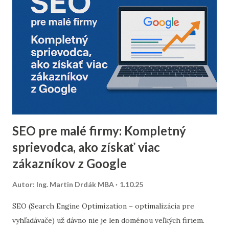
Odfiltrovanie neaktívnych používateľov, starých alebo
neoverených e-mailov vám pomôže zvýšiť mieru
doručiteľnosti a znížiť riziko, že vaše e-maily skončia v
spam priečinku. Zamerajte sa najmä na tých príjemcov, ktorí
dlhodobo neotvárali e-maily – zvážte, či má zmysel ich
osloviť špeciálnou reaktivačnou kampaňou, alebo ich radšej
úplne odstrániť z databázy. 2. Segmentácia kontaktov podľa
dát z predchádzajúceho roka Analyzujte údaje z
minuloročnej v...
SEO pre malé firmy: Kompletný
sprievodca, ako získať viac
zákazníkov z Google
Autor:
Ing. Martin Drdák MBA
1.10.25
SEO (Search Engine Optimization – optimalizácia pre
vyhľadávače) už dávno nie je len doménou veľkých firiem.