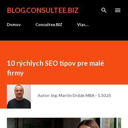
Preskočiť na hlavný obsah
BLOG.CONSULTEE.BIZ
Domov
Consultee.BIZ
Viac…
10 rýchlych SEO tipov pre malé
firmy
Autor:
Ing. Martin Drdák MBA
1.10.25