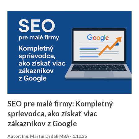
Vyčistenie databázy kontaktov Pred sezónou je nevyhnutné
skontrolovať a vyčistiť databázu e-mailových kontaktov.
Odfiltrovanie neaktívnych používateľov, starých alebo
neoverených e-mailov vám pomôže zvýšiť mieru
doručiteľnosti a znížiť riziko, že vaše e-maily skončia v
spam priečinku. Zamerajte sa najmä na tých príjemcov, ktorí
dlhodobo neotvárali e-maily – zvážte, či má zmysel ich
osloviť špeciálnou reaktivačnou kampaňou, alebo ich radšej
úplne odstrániť z databázy. 2. Segmentácia kontaktov podľa
dát z predchádzajúceho roka Analyzujte údaje z
minuloročnej v...
SEO pre malé firmy: Kompletný
sprievodca, ako získať viac
zákazníkov z Google
Autor:
Ing. Martin Drdák MBA
1.10.25