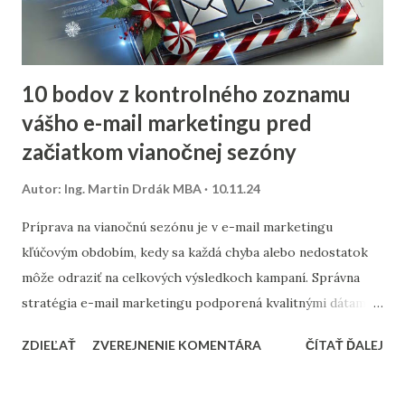
10 bodov z kontrolného zoznamu
vášho e-mail marketingu pred
začiatkom vianočnej sezóny
Autor:
Ing. Martin Drdák MBA
10.11.24
Príprava na vianočnú sezónu je v e-mail marketingu
kľúčovým obdobím, kedy sa každá chyba alebo nedostatok
môže odraziť na celkových výsledkoch kampaní. Správna
stratégia e-mail marketingu podporená kvalitnými dátami a
dôkladnou marketingovou automatizáciou vám môže
ZDIEĽAŤ
ZVEREJNENIE KOMENTÁRA
ČÍTAŤ ĎALEJ
priniesť nárast predajov aj vysokú spokojnosť zákazníkov.
Prinášame vám 10 bodov, ktoré by nemali chýbať v
kontrolnom zozname pred začiatkom vianočnej sezóny. 1.