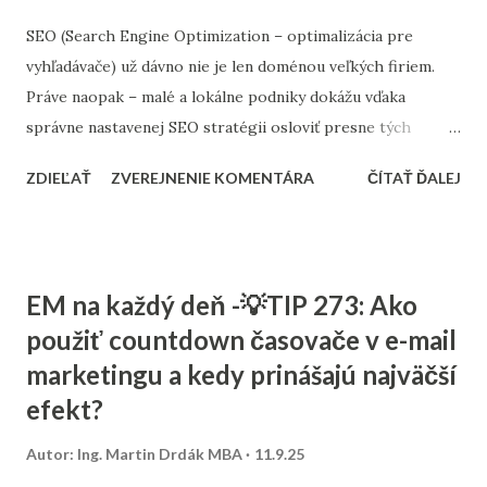
SEO (Search Engine Optimization – optimalizácia pre
vyhľadávače) už dávno nie je len doménou veľkých firiem.
Práve naopak – malé a lokálne podniky dokážu vďaka
správne nastavenej SEO stratégii osloviť presne tých
zákazníkov, ktorých potrebujú. Tento článok vám ukáže,
ZDIEĽAŤ
ZVEREJNENIE KOMENTÁRA
ČÍTAŤ ĎALEJ
ako nastaviť SEO tak, aby fungovalo aj pri menšom
rozpočte, a ktoré kroky sú pre malé firmy najdôležitejšie. 1.
Stratégia a kľúčové slová SEO nie je o náhodnom písaní
textov. Začína sa stratégiou: Stanovte si cieľ – chcete
EM na každý deň -💡TIP 273: Ako
osloviť zákazníkov z celého Slovenska alebo len z vášho
použiť countdown časovače v e-mail
mesta? Výskum kľúčových slov – zistite, čo ľudia hľadajú.
marketingu a kedy prinášajú najväčší
Namiesto všeobecných výrazov typu „kaviareň“ skúste
„kaviareň Bratislava Staré Mesto“ alebo „zdravé obedy
efekt?
Žilina“. Analýza konkurencie – pozrite sa, na aké slová cielia
Autor:
Ing. Martin Drdák MBA
11.9.25
firmy vo vašom segmente. ➡️ Viac sa tejto téme venujeme v