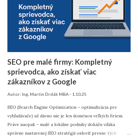
doručiteľnosti a znížiť riziko, že vaše e-maily skončia v
spam priečinku. Zamerajte sa najmä na tých príjemcov, ktorí
dlhodobo neotvárali e-maily – zvážte, či má zmysel ich
osloviť špeciálnou reaktivačnou kampaňou, alebo ich radšej
úplne odstrániť z databázy. 2. Segmentácia kontaktov podľa
dát z predchádzajúceho roka Analyzujte údaje z
minuloročnej v...
SEO pre malé firmy: Kompletný
sprievodca, ako získať viac
zákazníkov z Google
Autor:
Ing. Martin Drdák MBA
1.10.25
SEO (Search Engine Optimization – optimalizácia pre
vyhľadávače) už dávno nie je len doménou veľkých firiem.
Práve naopak – malé a lokálne podniky dokážu vďaka
správne nastavenej SEO stratégii osloviť presne tých