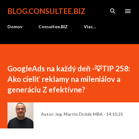
Preskočiť na hlavný obsah
BLOG.CONSULTEE.BIZ
Domov
Consultee.BIZ
Viac…
GoogleAds na každý deň -💡TIP 258:
Ako cieliť reklamy na mileniálov a
generáciu Z efektívne?
Autor:
Ing. Martin Drdák MBA
14.10.25