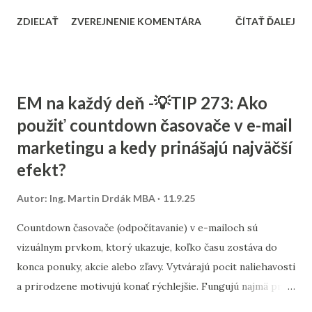
zákazníkov, ktorých potrebujú. Tento článok vám ukáže,
ZDIEĽAŤ
ZVEREJNENIE KOMENTÁRA
ČÍTAŤ ĎALEJ
ako nastaviť SEO tak, aby fungovalo aj pri menšom
rozpočte, a ktoré kroky sú pre malé firmy najdôležitejšie. 1.
Stratégia a kľúčové slová SEO nie je o náhodnom písaní
textov. Začína sa stratégiou: Stanovte si cieľ – chcete
EM na každý deň -💡TIP 273: Ako
osloviť zákazníkov z celého Slovenska alebo len z vášho
použiť countdown časovače v e-mail
mesta? Výskum kľúčových slov – zistite, čo ľudia hľadajú.
marketingu a kedy prinášajú najväčší
Namiesto všeobecných výrazov typu „kaviareň“ skúste
„kaviareň Bratislava Staré Mesto“ alebo „zdravé obedy
efekt?
Žilina“. Analýza konkurencie – pozrite sa, na aké slová cielia
Autor:
Ing. Martin Drdák MBA
11.9.25
firmy vo vašom segmente. ➡️ Viac sa tejto téme venujeme v
článku: „Ako nájsť správne kľúčové slová pre malé firmy“ 2.
Countdown časovače (odpočítavanie) v e-mailoch sú
On-page SEO (čo viete spraviť priamo na webe) Tu ide o
vizuálnym prvkom, ktorý ukazuje, koľko času zostáva do
úpravu obsahu a technických prvko...
konca ponuky, akcie alebo zľavy. Vytvárajú pocit naliehavosti
a prirodzene motivujú konať rýchlejšie. Fungujú najmä pri
časovo obmedzených kampaniach – napríklad pri výpredaji,