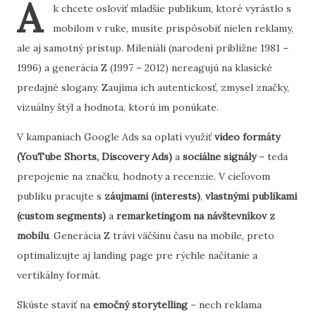
A
k chcete osloviť mladšie publikum, ktoré vyrástlo s
mobilom v ruke, musíte prispôsobiť nielen reklamy,
ale aj samotný prístup. Mileniáli (narodení približne 1981 –
1996) a generácia Z (1997 – 2012) nereagujú na klasické
predajné slogany. Zaujíma ich autentickosť, zmysel značky,
vizuálny štýl a hodnota, ktorú im ponúkate.
V kampaniach Google Ads sa oplatí využiť
video formáty
(YouTube Shorts, Discovery Ads)
a
sociálne signály
– teda
prepojenie na značku, hodnoty a recenzie. V cieľovom
publiku pracujte s
záujmami (interests)
,
vlastnými publikami
(custom segments)
a
remarketingom na návštevníkov z
mobilu
. Generácia Z trávi väčšinu času na mobile, preto
optimalizujte aj landing page pre rýchle načítanie a
vertikálny formát.
Skúste staviť na
emočný storytelling
– nech reklama