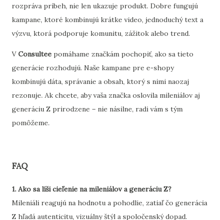
rozpráva príbeh, nie len ukazuje produkt. Dobre fungujú
kampane, ktoré kombinujú krátke video, jednoduchý text a
výzvu, ktorá podporuje komunitu, zážitok alebo trend.
V
Consultee
pomáhame značkám pochopiť, ako sa tieto
generácie rozhodujú. Naše kampane pre e-shopy
kombinujú dáta, správanie a obsah, ktorý s nimi naozaj
rezonuje. Ak chcete, aby vaša značka oslovila mileniálov aj
generáciu Z prirodzene – nie násilne, radi vám s tým
pomôžeme.
FAQ
1. Ako sa líši cieľenie na mileniálov a generáciu Z?
Mileniáli reagujú na hodnotu a pohodlie, zatiaľ čo generácia
Z hľadá autenticitu, vizuálny štýl a spoločenský dopad.