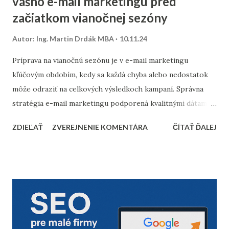
vášho e-mail marketingu pred
začiatkom vianočnej sezóny
Autor:
Ing. Martin Drdák MBA
10.11.24
Príprava na vianočnú sezónu je v e-mail marketingu
kľúčovým obdobím, kedy sa každá chyba alebo nedostatok
môže odraziť na celkových výsledkoch kampaní. Správna
stratégia e-mail marketingu podporená kvalitnými dátami a
dôkladnou marketingovou automatizáciou vám môže
ZDIEĽAŤ
ZVEREJNENIE KOMENTÁRA
ČÍTAŤ ĎALEJ
priniesť nárast predajov aj vysokú spokojnosť zákazníkov.
Prinášame vám 10 bodov, ktoré by nemali chýbať v
kontrolnom zozname pred začiatkom vianočnej sezóny. 1.
Vyčistenie databázy kontaktov Pred sezónou je nevyhnutné
skontrolovať a vyčistiť databázu e-mailových kontaktov.
Odfiltrovanie neaktívnych používateľov, starých alebo
neoverených e-mailov vám pomôže zvýšiť mieru