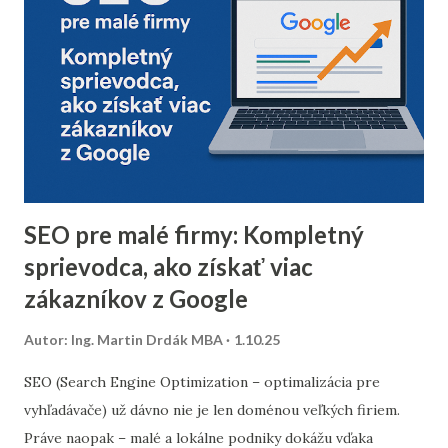
neoverených e-mailov vám pomôže zvýšiť mieru
doručiteľnosti a znížiť riziko, že vaše e-maily skončia v
spam priečinku. Zamerajte sa najmä na tých príjemcov, ktorí
dlhodobo neotvárali e-maily – zvážte, či má zmysel ich
osloviť špeciálnou reaktivačnou kampaňou, alebo ich radšej
úplne odstrániť z databázy. 2. Segmentácia kontaktov podľa
dát z predchádzajúceho roka Analyzujte údaje z
minuloročnej v...
SEO pre malé firmy: Kompletný
sprievodca, ako získať viac
zákazníkov z Google
Autor:
Ing. Martin Drdák MBA
1.10.25
SEO (Search Engine Optimization – optimalizácia pre
vyhľadávače) už dávno nie je len doménou veľkých firiem.
Práve naopak – malé a lokálne podniky dokážu vďaka