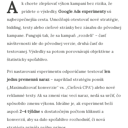
A
k chcete zlepšovať výkon kampaní bez rizika, že
prídete o výsledky,
Google Ads experimenty
sú
najbezpečnejšia cesta. Umožňujú otestovať nové stratégie,
bidding, texty alebo cieľové stránky bez zásahu do pôvodnej
kampane. Fungujú tak, že sa kampaň „rozdelí“ – časť
návštevnosti ide do pôvodnej verzie, druhá časť do
testovanej. Výsledky sa potom porovnávajú objektívne a
štatisticky spoľahlivo.
Pri nastavovaní experimentu odporúčame testovať
len
jednu premennú naraz
– napríklad stratégiu ponúk
(„Maximalizovať konverzie“ vs. „Cieľová CPA“) alebo nové
reklamné texty. Ak sa zmení viac vecí naraz, nedá sa určiť, čo
spôsobilo zmenu výkonu. Ideálne je, ak experiment beží
aspoň
2–4 týždne
s dostatočným počtom kliknutí a
konverzií, aby sa dalo spoľahlivo rozhodnúť, či nová
stratégia prináša reálny prínos.