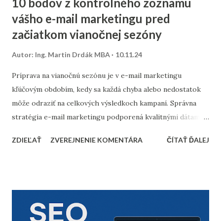
10 bodov z kontrolného zoznamu
vášho e-mail marketingu pred
začiatkom vianočnej sezóny
Autor:
Ing. Martin Drdák MBA
10.11.24
Príprava na vianočnú sezónu je v e-mail marketingu
kľúčovým obdobím, kedy sa každá chyba alebo nedostatok
môže odraziť na celkových výsledkoch kampaní. Správna
stratégia e-mail marketingu podporená kvalitnými dátami a
dôkladnou marketingovou automatizáciou vám môže
ZDIEĽAŤ
ZVEREJNENIE KOMENTÁRA
ČÍTAŤ ĎALEJ
priniesť nárast predajov aj vysokú spokojnosť zákazníkov.
Prinášame vám 10 bodov, ktoré by nemali chýbať v
kontrolnom zozname pred začiatkom vianočnej sezóny. 1.
Vyčistenie databázy kontaktov Pred sezónou je nevyhnutné
skontrolovať a vyčistiť databázu e-mailových kontaktov.
Odfiltrovanie neaktívnych používateľov, starých alebo