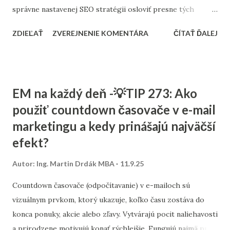
správne nastavenej SEO stratégii osloviť presne tých
zákazníkov, ktorých potrebujú. Tento článok vám ukáže,
ZDIEĽAŤ
ZVEREJNENIE KOMENTÁRA
ČÍTAŤ ĎALEJ
ako nastaviť SEO tak, aby fungovalo aj pri menšom
rozpočte, a ktoré kroky sú pre malé firmy najdôležitejšie. 1.
Stratégia a kľúčové slová SEO nie je o náhodnom písaní
textov. Začína sa stratégiou: Stanovte si cieľ – chcete
EM na každý deň -💡TIP 273: Ako
osloviť zákazníkov z celého Slovenska alebo len z vášho
použiť countdown časovače v e-mail
mesta? Výskum kľúčových slov – zistite, čo ľudia hľadajú.
marketingu a kedy prinášajú najväčší
Namiesto všeobecných výrazov typu „kaviareň“ skúste
„kaviareň Bratislava Staré Mesto“ alebo „zdravé obedy
efekt?
Žilina“. Analýza konkurencie – pozrite sa, na aké slová cielia
Autor:
Ing. Martin Drdák MBA
11.9.25
firmy vo vašom segmente. ➡️ Viac sa tejto téme venujeme v
článku: „Ako nájsť správne kľúčové slová pre malé firmy“ 2.
Countdown časovače (odpočítavanie) v e-mailoch sú
On-page SEO (čo viete spraviť priamo na webe) Tu ide o
vizuálnym prvkom, ktorý ukazuje, koľko času zostáva do
úpravu obsahu a technických prvko...
konca ponuky, akcie alebo zľavy. Vytvárajú pocit naliehavosti
a prirodzene motivujú konať rýchlejšie. Fungujú najmä pri