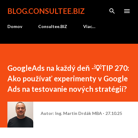
Preskočiť na hlavný obsah
BLOG.CONSULTEE.BIZ
Domov
Consultee.BIZ
Viac…
GoogleAds na každý deň -💡TIP 270:
Ako používať experimenty v Google
Ads na testovanie nových stratégií?
Autor:
Ing. Martin Drdák MBA
27.10.25