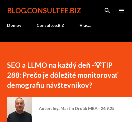
Preskočiť na hlavný obsah
BLOG.CONSULTEE.BIZ
Domov
Consultee.BIZ
Viac…
SEO a LLMO na každý deň -💡TIP
288: Prečo je dôležité monitorovať
demografiu návštevníkov?
Autor:
Ing. Martin Drdák MBA
26.9.25