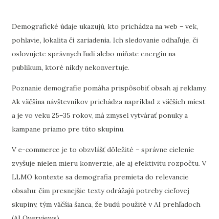
Demografické údaje ukazujú, kto prichádza na web – vek,
pohlavie, lokalita či zariadenia. Ich sledovanie odhaľuje, či
oslovujete správnych ľudí alebo míňate energiu na
publikum, ktoré nikdy nekonvertuje.
Poznanie demografie pomáha prispôsobiť obsah aj reklamy.
Ak väčšina návštevníkov prichádza napríklad z väčších miest
a je vo veku 25–35 rokov, má zmysel vytvárať ponuky a
kampane priamo pre túto skupinu.
V e-commerce je to obzvlášť dôležité – správne cielenie
zvyšuje nielen mieru konverzie, ale aj efektivitu rozpočtu. V
LLMO kontexte sa demografia premieta do relevancie
obsahu: čím presnejšie texty odrážajú potreby cieľovej
skupiny, tým väčšia šanca, že budú použité v AI prehľadoch
(AI Overviews).