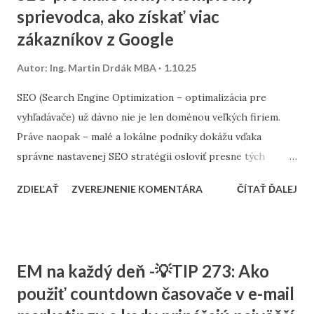
sprievodca, ako získať viac
zákazníkov z Google
Autor:
Ing. Martin Drdák MBA
1.10.25
SEO (Search Engine Optimization – optimalizácia pre
vyhľadávače) už dávno nie je len doménou veľkých firiem.
Práve naopak – malé a lokálne podniky dokážu vďaka
správne nastavenej SEO stratégii osloviť presne tých
zákazníkov, ktorých potrebujú. Tento článok vám ukáže,
ZDIEĽAŤ
ZVEREJNENIE KOMENTÁRA
ČÍTAŤ ĎALEJ
ako nastaviť SEO tak, aby fungovalo aj pri menšom
rozpočte, a ktoré kroky sú pre malé firmy najdôležitejšie. 1.
Stratégia a kľúčové slová SEO nie je o náhodnom písaní
textov. Začína sa stratégiou: Stanovte si cieľ – chcete
EM na každý deň -💡TIP 273: Ako
osloviť zákazníkov z celého Slovenska alebo len z vášho
použiť countdown časovače v e-mail
mesta? Výskum kľúčových slov – zistite, čo ľudia hľadajú.
Namiesto všeobecných výrazov typu „kaviareň“ skúste