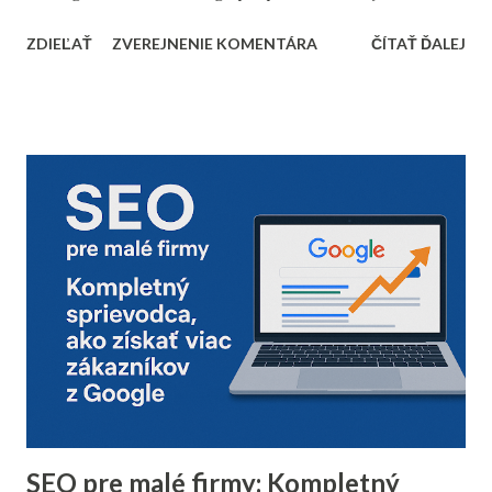
dôkladnou marketingovou automatizáciou vám môže
ZDIEĽAŤ
ZVEREJNENIE KOMENTÁRA
ČÍTAŤ ĎALEJ
priniesť nárast predajov aj vysokú spokojnosť zákazníkov.
Prinášame vám 10 bodov, ktoré by nemali chýbať v
kontrolnom zozname pred začiatkom vianočnej sezóny. 1.
Vyčistenie databázy kontaktov Pred sezónou je nevyhnutné
skontrolovať a vyčistiť databázu e-mailových kontaktov.
Odfiltrovanie neaktívnych používateľov, starých alebo
neoverených e-mailov vám pomôže zvýšiť mieru
doručiteľnosti a znížiť riziko, že vaše e-maily skončia v
spam priečinku. Zamerajte sa najmä na tých príjemcov, ktorí
dlhodobo neotvárali e-maily – zvážte, či má zmysel ich
osloviť špeciálnou reaktivačnou kampaňou, alebo ich radšej
úplne odstrániť z databázy. 2. Segmentácia kontaktov podľa
dát z predchádzajúceho roka Analyzujte údaje z
minuloročnej v...
SEO pre malé firmy: Kompletný