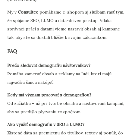
My v
Consultee
pomáhame e-shopom aj službám rásť tým,
že spájame SEO, LLMO a data-driven prístup. Vďaka
správnej práci s dátami vieme nastaviť obsah aj kampane
tak, aby ste sa dostali bližšie k svojim zákazníkom.
FAQ
Prečo sledovať demografiu návštevníkov?
Pomáha zamerať obsah a reklamy na ľudí, ktorí majú
najväčšiu šancu nakúpiť.
Kedy má význam pracovať s demografiou?
Od začiatku – už pri tvorbe obsahu a nastavovaní kampaní,
aby sa predišlo plytvaniu rozpočtom.
Ako využiť demografiu v SEO a LLMO?
Zistené dáta sa premietnu do titulkov, textov aj ponúk, čo