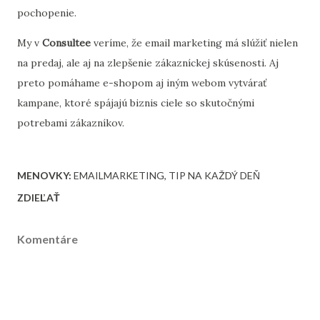
pochopenie.
My v
Consultee
veríme, že email marketing má slúžiť nielen
na predaj, ale aj na zlepšenie zákazníckej skúsenosti. Aj
preto pomáhame e-shopom aj iným webom vytvárať
kampane, ktoré spájajú biznis ciele so skutočnými
potrebami zákazníkov.
MENOVKY:
EMAILMARKETING
TIP NA KAŽDÝ DEŇ
ZDIEĽAŤ
Komentáre