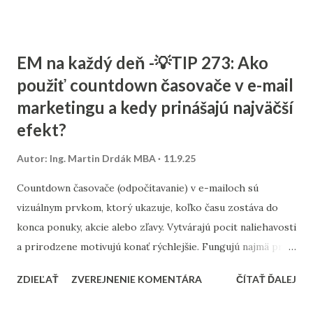
rozpočte, a ktoré kroky sú pre malé firmy najdôležitejšie. 1.
Stratégia a kľúčové slová SEO nie je o náhodnom písaní
textov. Začína sa stratégiou: Stanovte si cieľ – chcete
EM na každý deň -💡TIP 273: Ako
osloviť zákazníkov z celého Slovenska alebo len z vášho
použiť countdown časovače v e-mail
mesta? Výskum kľúčových slov – zistite, čo ľudia hľadajú.
marketingu a kedy prinášajú najväčší
Namiesto všeobecných výrazov typu „kaviareň“ skúste
„kaviareň Bratislava Staré Mesto“ alebo „zdravé obedy
efekt?
Žilina“. Analýza konkurencie – pozrite sa, na aké slová cielia
Autor:
Ing. Martin Drdák MBA
11.9.25
firmy vo vašom segmente. ➡️ Viac sa tejto téme venujeme v
článku: „Ako nájsť správne kľúčové slová pre malé firmy“ 2.
Countdown časovače (odpočítavanie) v e-mailoch sú
On-page SEO (čo viete spraviť priamo na webe) Tu ide o
vizuálnym prvkom, ktorý ukazuje, koľko času zostáva do
úpravu obsahu a technických prvko...
konca ponuky, akcie alebo zľavy. Vytvárajú pocit naliehavosti
a prirodzene motivujú konať rýchlejšie. Fungujú najmä pri
časovo obmedzených kampaniach – napríklad pri výpredaji,
ZDIEĽAŤ
ZVEREJNENIE KOMENTÁRA
ČÍTAŤ ĎALEJ
doručení do Vianoc alebo posledných hodinách platnosti
kupónu. Najlepšie výsledky prinášajú v momente, keď sú