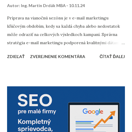
Autor:
Ing. Martin Drdák MBA
10.11.24
Príprava na vianočnú sezónu je v e-mail marketingu
kľúčovým obdobím, kedy sa každá chyba alebo nedostatok
môže odraziť na celkových výsledkoch kampaní. Správna
stratégia e-mail marketingu podporená kvalitnými dátami a
dôkladnou marketingovou automatizáciou vám môže
ZDIEĽAŤ
ZVEREJNENIE KOMENTÁRA
ČÍTAŤ ĎALEJ
priniesť nárast predajov aj vysokú spokojnosť zákazníkov.
Prinášame vám 10 bodov, ktoré by nemali chýbať v
kontrolnom zozname pred začiatkom vianočnej sezóny. 1.
Vyčistenie databázy kontaktov Pred sezónou je nevyhnutné
skontrolovať a vyčistiť databázu e-mailových kontaktov.
Odfiltrovanie neaktívnych používateľov, starých alebo
neoverených e-mailov vám pomôže zvýšiť mieru
doručiteľnosti a znížiť riziko, že vaše e-maily skončia v
spam priečinku. Zamerajte sa najmä na tých príjemcov, ktorí