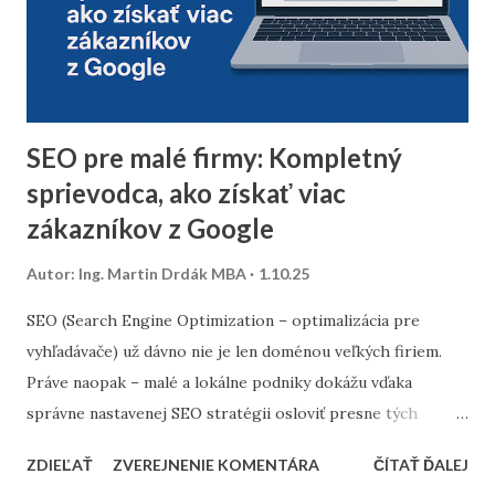
dlhodobo neotvárali e-maily – zvážte, či má zmysel ich
osloviť špeciálnou reaktivačnou kampaňou, alebo ich radšej
úplne odstrániť z databázy. 2. Segmentácia kontaktov podľa
dát z predchádzajúceho roka Analyzujte údaje z
minuloročnej v...
SEO pre malé firmy: Kompletný
sprievodca, ako získať viac
zákazníkov z Google
Autor:
Ing. Martin Drdák MBA
1.10.25
SEO (Search Engine Optimization – optimalizácia pre
vyhľadávače) už dávno nie je len doménou veľkých firiem.
Práve naopak – malé a lokálne podniky dokážu vďaka
správne nastavenej SEO stratégii osloviť presne tých
zákazníkov, ktorých potrebujú. Tento článok vám ukáže,
ZDIEĽAŤ
ZVEREJNENIE KOMENTÁRA
ČÍTAŤ ĎALEJ
ako nastaviť SEO tak, aby fungovalo aj pri menšom