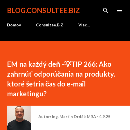
Preskočiť na hlavný obsah
BLOG.CONSULTEE.BIZ
Domov
Consultee.BIZ
Viac…
EM na každý deň -💡TIP 266: Ako
zahrnúť odporúčania na produkty,
ktoré šetria čas do e-mail
marketingu?
Autor:
Ing. Martin Drdák MBA
4.9.25