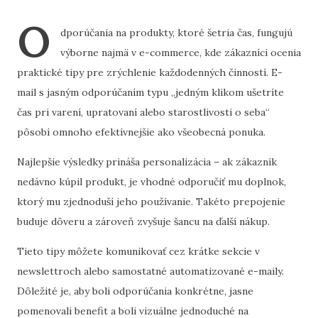
O
dporúčania na produkty, ktoré šetria čas, fungujú
výborne najmä v e-commerce, kde zákazníci ocenia
praktické tipy pre zrýchlenie každodenných činností. E-
mail s jasným odporúčaním typu „jedným klikom ušetríte
čas pri varení, upratovaní alebo starostlivosti o seba“
pôsobí omnoho efektívnejšie ako všeobecná ponuka.
Najlepšie výsledky prináša personalizácia – ak zákazník
nedávno kúpil produkt, je vhodné odporučiť mu doplnok,
ktorý mu zjednoduší jeho používanie. Takéto prepojenie
buduje dôveru a zároveň zvyšuje šancu na ďalší nákup.
Tieto tipy môžete komunikovať cez krátke sekcie v
newslettroch alebo samostatné automatizované e-maily.
Dôležité je, aby boli odporúčania konkrétne, jasne
pomenovali benefit a boli vizuálne jednoduché na