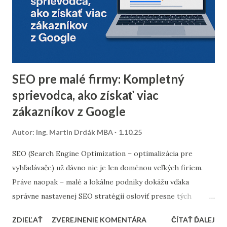
dlhodobo neotvárali e-maily – zvážte, či má zmysel ich
osloviť špeciálnou reaktivačnou kampaňou, alebo ich radšej
úplne odstrániť z databázy. 2. Segmentácia kontaktov podľa
dát z predchádzajúceho roka Analyzujte údaje z
minuloročnej v...
SEO pre malé firmy: Kompletný
sprievodca, ako získať viac
zákazníkov z Google
Autor:
Ing. Martin Drdák MBA
1.10.25
SEO (Search Engine Optimization – optimalizácia pre
vyhľadávače) už dávno nie je len doménou veľkých firiem.
Práve naopak – malé a lokálne podniky dokážu vďaka
správne nastavenej SEO stratégii osloviť presne tých
zákazníkov, ktorých potrebujú. Tento článok vám ukáže,
ZDIEĽAŤ
ZVEREJNENIE KOMENTÁRA
ČÍTAŤ ĎALEJ
ako nastaviť SEO tak, aby fungovalo aj pri menšom