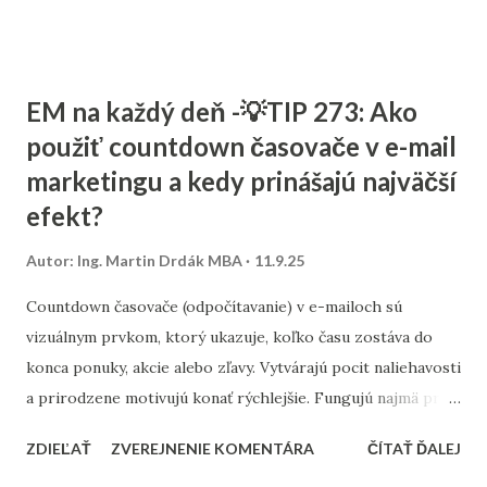
rozpočte, a ktoré kroky sú pre malé firmy najdôležitejšie. 1.
Stratégia a kľúčové slová SEO nie je o náhodnom písaní
textov. Začína sa stratégiou: Stanovte si cieľ – chcete
EM na každý deň -💡TIP 273: Ako
osloviť zákazníkov z celého Slovenska alebo len z vášho
použiť countdown časovače v e-mail
mesta? Výskum kľúčových slov – zistite, čo ľudia hľadajú.
marketingu a kedy prinášajú najväčší
Namiesto všeobecných výrazov typu „kaviareň“ skúste
„kaviareň Bratislava Staré Mesto“ alebo „zdravé obedy
efekt?
Žilina“. Analýza konkurencie – pozrite sa, na aké slová cielia
Autor:
Ing. Martin Drdák MBA
11.9.25
firmy vo vašom segmente. ➡️ Viac sa tejto téme venujeme v
článku: „Ako nájsť správne kľúčové slová pre malé firmy“ 2.
Countdown časovače (odpočítavanie) v e-mailoch sú
On-page SEO (čo viete spraviť priamo na webe) Tu ide o
vizuálnym prvkom, ktorý ukazuje, koľko času zostáva do
úpravu obsahu a technických prvko...
konca ponuky, akcie alebo zľavy. Vytvárajú pocit naliehavosti
a prirodzene motivujú konať rýchlejšie. Fungujú najmä pri
časovo obmedzených kampaniach – napríklad pri výpredaji,
ZDIEĽAŤ
ZVEREJNENIE KOMENTÁRA
ČÍTAŤ ĎALEJ
doručení do Vianoc alebo posledných hodinách platnosti