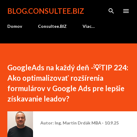
Preskočiť na hlavný obsah
BLOG.CONSULTEE.BIZ
Domov
Consultee.BIZ
Viac…
GoogleAds na každý deň -💡TIP 224:
Ako optimalizovať rozšírenia
formulárov v Google Ads pre lepšie
získavanie leadov?
Autor:
Ing. Martin Drdák MBA
10.9.25