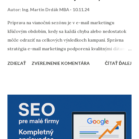
Autor:
Ing. Martin Drdák MBA
10.11.24
Príprava na vianočnú sezónu je v e-mail marketingu
kľúčovým obdobím, kedy sa každá chyba alebo nedostatok
môže odraziť na celkových výsledkoch kampaní. Správna
stratégia e-mail marketingu podporená kvalitnými dátami a
dôkladnou marketingovou automatizáciou vám môže
ZDIEĽAŤ
ZVEREJNENIE KOMENTÁRA
ČÍTAŤ ĎALEJ
priniesť nárast predajov aj vysokú spokojnosť zákazníkov.
Prinášame vám 10 bodov, ktoré by nemali chýbať v
kontrolnom zozname pred začiatkom vianočnej sezóny. 1.
Vyčistenie databázy kontaktov Pred sezónou je nevyhnutné
skontrolovať a vyčistiť databázu e-mailových kontaktov.
Odfiltrovanie neaktívnych používateľov, starých alebo
neoverených e-mailov vám pomôže zvýšiť mieru
doručiteľnosti a znížiť riziko, že vaše e-maily skončia v
spam priečinku. Zamerajte sa najmä na tých príjemcov, ktorí