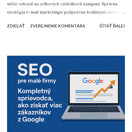
môže odraziť na celkových výsledkoch kampaní. Správna
stratégia e-mail marketingu podporená kvalitnými dátami a
dôkladnou marketingovou automatizáciou vám môže
ZDIEĽAŤ
ZVEREJNENIE KOMENTÁRA
ČÍTAŤ ĎALEJ
priniesť nárast predajov aj vysokú spokojnosť zákazníkov.
Prinášame vám 10 bodov, ktoré by nemali chýbať v
kontrolnom zozname pred začiatkom vianočnej sezóny. 1.
Vyčistenie databázy kontaktov Pred sezónou je nevyhnutné
skontrolovať a vyčistiť databázu e-mailových kontaktov.
Odfiltrovanie neaktívnych používateľov, starých alebo
neoverených e-mailov vám pomôže zvýšiť mieru
doručiteľnosti a znížiť riziko, že vaše e-maily skončia v
spam priečinku. Zamerajte sa najmä na tých príjemcov, ktorí
dlhodobo neotvárali e-maily – zvážte, či má zmysel ich
osloviť špeciálnou reaktivačnou kampaňou, alebo ich radšej
úplne odstrániť z databázy. 2. Segmentácia kontaktov podľa
dát z predchádzajúceho roka Analyzujte údaje z