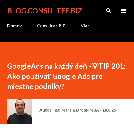
Preskočiť na hlavný obsah
BLOG.CONSULTEE.BIZ
Domov
Consultee.BIZ
Viac…
GoogleAds na každý deň -💡TIP 201:
Ako používať Google Ads pre
miestne podniky?
Autor:
Ing. Martin Drdák MBA
18.8.25