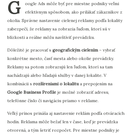
G
oogle Ads môže byť pre miestne podniky veľmi
efektívnym spôsobom, ako prilákať zákazníkov z
okolia. Správne nastavenie cielenej reklamy podľa lokality
zabezpečí, že reklamy sa zobrazia ľuďom, ktorí sú v
blízkosti a reálne môžu navštíviť prevádzku.
Dôležité je pracovať s
geografickým cielením
– vybrať
konkrétne mesto, časť mesta alebo okolie prevádzky.
Reklamy sa potom zobrazujú len ľuďom, ktorí sa tam
nachádzajú alebo hľadajú služby v danej lokalite. V
kombinácii s
rozšíreniami o lokalitu
a prepojením na
Google Business Profile
je možné zobraziť adresu,
telefónne číslo či navigáciu priamo v reklame.
Veľký prínos prináša aj nastavenie reklám podľa otváracích
hodín. Reklama môže bežať len v čase, keď je prevádzka
otvorená, a tým šetriť rozpočet. Pre miestne podniky je