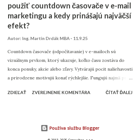
použiť countdown časovače v e-mail
mesta? Výskum kľúčových slov – zistite, čo ľudia hľadajú.
marketingu a kedy prinášajú najväčší
Namiesto všeobecných výrazov typu „kaviareň“ skúste
„kaviareň Bratislava Staré Mesto“ alebo „zdravé obedy
efekt?
Žilina“. Analýza konkurencie – pozrite sa, na aké slová cielia
Autor:
Ing. Martin Drdák MBA
11.9.25
firmy vo vašom segmente. ➡️ Viac sa tejto téme venujeme v
článku: „Ako nájsť správne kľúčové slová pre malé firmy“ 2.
Countdown časovače (odpočítavanie) v e-mailoch sú
On-page SEO (čo viete spraviť priamo na webe) Tu ide o
vizuálnym prvkom, ktorý ukazuje, koľko času zostáva do
úpravu obsahu a technických prvko...
konca ponuky, akcie alebo zľavy. Vytvárajú pocit naliehavosti
a prirodzene motivujú konať rýchlejšie. Fungujú najmä pri
časovo obmedzených kampaniach – napríklad pri výpredaji,
ZDIEĽAŤ
ZVEREJNENIE KOMENTÁRA
ČÍTAŤ ĎALEJ
doručení do Vianoc alebo posledných hodinách platnosti
kupónu. Najlepšie výsledky prinášajú v momente, keď sú
prepojené s jasným benefitom. Časovač musí byť
umiestnený viditeľne – ideálne hneď pri hlavnom CTA (call-
Používa službu Blogger
to-action), teda pri tlačidle na nákup alebo registráciu.
Overené je, že vizuál pohybujúceho sa času zvyšuje mieru