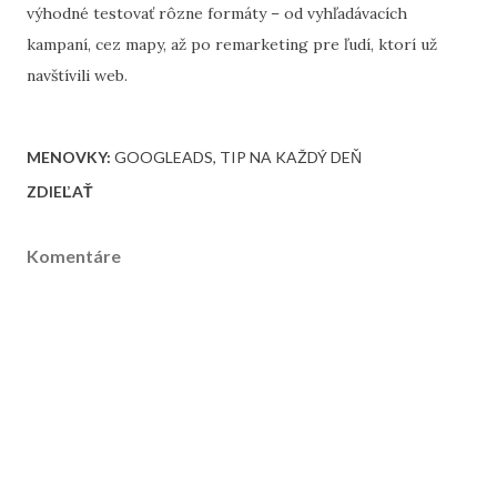
výhodné testovať rôzne formáty – od vyhľadávacích
kampaní, cez mapy, až po remarketing pre ľudí, ktorí už
navštívili web.
MENOVKY:
GOOGLEADS
TIP NA KAŽDÝ DEŇ
ZDIEĽAŤ
Komentáre