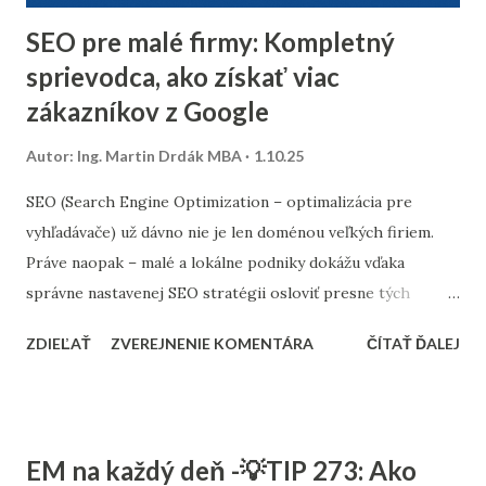
minuloročnej v...
SEO pre malé firmy: Kompletný
sprievodca, ako získať viac
zákazníkov z Google
Autor:
Ing. Martin Drdák MBA
1.10.25
SEO (Search Engine Optimization – optimalizácia pre
vyhľadávače) už dávno nie je len doménou veľkých firiem.
Práve naopak – malé a lokálne podniky dokážu vďaka
správne nastavenej SEO stratégii osloviť presne tých
zákazníkov, ktorých potrebujú. Tento článok vám ukáže,
ZDIEĽAŤ
ZVEREJNENIE KOMENTÁRA
ČÍTAŤ ĎALEJ
ako nastaviť SEO tak, aby fungovalo aj pri menšom
rozpočte, a ktoré kroky sú pre malé firmy najdôležitejšie. 1.
Stratégia a kľúčové slová SEO nie je o náhodnom písaní
textov. Začína sa stratégiou: Stanovte si cieľ – chcete
EM na každý deň -💡TIP 273: Ako
osloviť zákazníkov z celého Slovenska alebo len z vášho