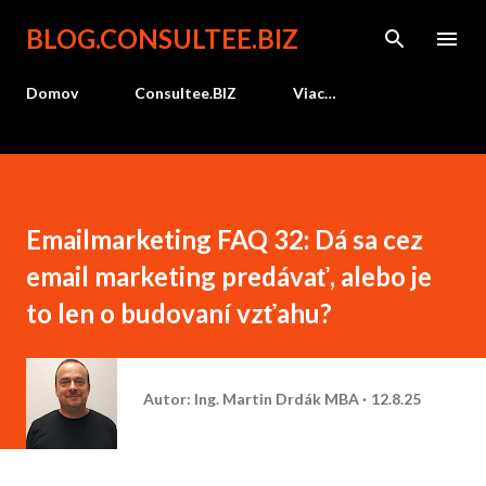
Preskočiť na hlavný obsah
BLOG.CONSULTEE.BIZ
Domov
Consultee.BIZ
Viac…
Emailmarketing FAQ 32: Dá sa cez
email marketing predávať, alebo je
to len o budovaní vzťahu?
Autor:
Ing. Martin Drdák MBA
12.8.25