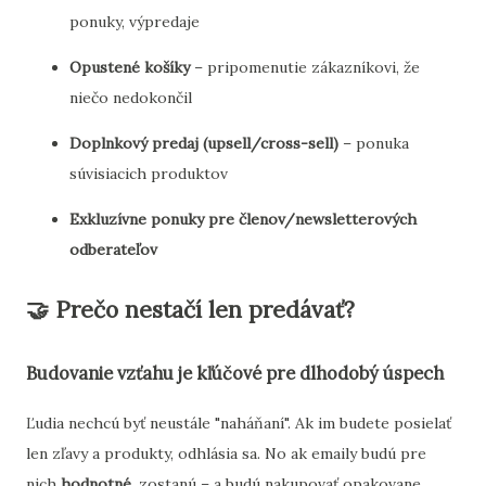
ponuky, výpredaje
Opustené košíky
– pripomenutie zákazníkovi, že
niečo nedokončil
Doplnkový predaj (upsell/cross-sell)
– ponuka
súvisiacich produktov
Exkluzívne ponuky pre členov/newsletterových
odberateľov
🤝 Prečo nestačí len predávať?
Budovanie vzťahu je kľúčové pre dlhodobý úspech
Ľudia nechcú byť neustále "naháňaní". Ak im budete posielať
len zľavy a produkty, odhlásia sa. No ak emaily budú pre
nich
hodnotné
, zostanú – a budú nakupovať opakovane.