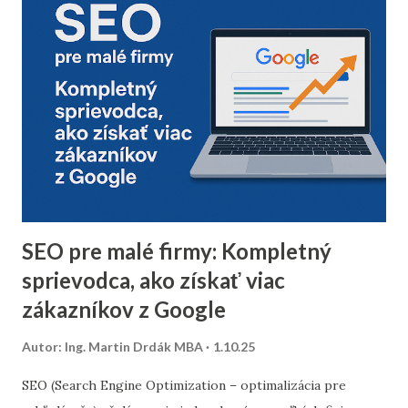
Odfiltrovanie neaktívnych používateľov, starých alebo
neoverených e-mailov vám pomôže zvýšiť mieru
doručiteľnosti a znížiť riziko, že vaše e-maily skončia v
spam priečinku. Zamerajte sa najmä na tých príjemcov, ktorí
dlhodobo neotvárali e-maily – zvážte, či má zmysel ich
osloviť špeciálnou reaktivačnou kampaňou, alebo ich radšej
úplne odstrániť z databázy. 2. Segmentácia kontaktov podľa
dát z predchádzajúceho roka Analyzujte údaje z
minuloročnej v...
SEO pre malé firmy: Kompletný
sprievodca, ako získať viac
zákazníkov z Google
Autor:
Ing. Martin Drdák MBA
1.10.25
SEO (Search Engine Optimization – optimalizácia pre