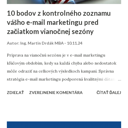
10 bodov z kontrolného zoznamu
vášho e-mail marketingu pred
začiatkom vianočnej sezóny
Autor:
Ing. Martin Drdák MBA
10.11.24
Príprava na vianočnú sezónu je v e-mail marketingu
kľúčovým obdobím, kedy sa každá chyba alebo nedostatok
môže odraziť na celkových výsledkoch kampaní. Správna
stratégia e-mail marketingu podporená kvalitnými dátami a
dôkladnou marketingovou automatizáciou vám môže
ZDIEĽAŤ
ZVEREJNENIE KOMENTÁRA
ČÍTAŤ ĎALEJ
priniesť nárast predajov aj vysokú spokojnosť zákazníkov.
Prinášame vám 10 bodov, ktoré by nemali chýbať v
kontrolnom zozname pred začiatkom vianočnej sezóny. 1.
Vyčistenie databázy kontaktov Pred sezónou je nevyhnutné
skontrolovať a vyčistiť databázu e-mailových kontaktov.