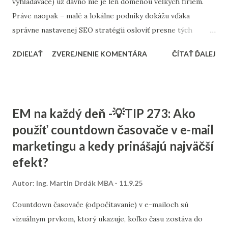
vyhľadávače) už dávno nie je len doménou veľkých firiem.
Práve naopak – malé a lokálne podniky dokážu vďaka
správne nastavenej SEO stratégii osloviť presne tých
zákazníkov, ktorých potrebujú. Tento článok vám ukáže,
ZDIEĽAŤ
ZVEREJNENIE KOMENTÁRA
ČÍTAŤ ĎALEJ
ako nastaviť SEO tak, aby fungovalo aj pri menšom
rozpočte, a ktoré kroky sú pre malé firmy najdôležitejšie. 1.
Stratégia a kľúčové slová SEO nie je o náhodnom písaní
textov. Začína sa stratégiou: Stanovte si cieľ – chcete
EM na každý deň -💡TIP 273: Ako
osloviť zákazníkov z celého Slovenska alebo len z vášho
použiť countdown časovače v e-mail
mesta? Výskum kľúčových slov – zistite, čo ľudia hľadajú.
marketingu a kedy prinášajú najväčší
Namiesto všeobecných výrazov typu „kaviareň“ skúste
„kaviareň Bratislava Staré Mesto“ alebo „zdravé obedy
efekt?
Žilina“. Analýza konkurencie – pozrite sa, na aké slová cielia
Autor:
Ing. Martin Drdák MBA
11.9.25
firmy vo vašom segmente. ➡️ Viac sa tejto téme venujeme v
článku: „Ako nájsť správne kľúčové slová pre malé firmy“ 2.
Countdown časovače (odpočítavanie) v e-mailoch sú
On-page SEO (čo viete spraviť priamo na webe) Tu ide o
vizuálnym prvkom, ktorý ukazuje, koľko času zostáva do