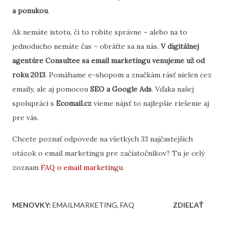
a ponukou
.
Ak nemáte istotu, či to robíte správne – alebo na to
jednoducho nemáte čas – obráťte sa na nás.
V digitálnej
agentúre Consultee sa email marketingu venujeme už od
roku 2013
. Pomáhame e-shopom a značkám rásť nielen cez
emaily, ale aj pomocou
SEO a Google Ads
. Vďaka našej
spolupráci s
Ecomail.cz
vieme nájsť to najlepšie riešenie aj
pre vás.
Chcete poznať odpovede na všetkých 33 najčastejších
otázok o email marketingu pre začiatočníkov? Tu je celý
zoznam
FAQ o email marketingu
.
MENOVKY:
EMAILMARKETING
FAQ
ZDIEĽAŤ