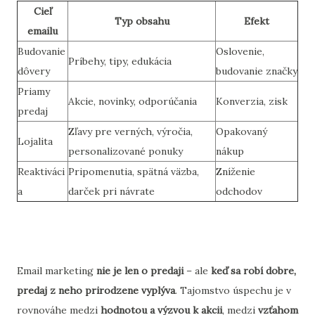
Cieľ
Typ obsahu
Efekt
emailu
Budovanie
Oslovenie,
Príbehy, tipy, edukácia
dôvery
budovanie značky
Priamy
Akcie, novinky, odporúčania
Konverzia, zisk
predaj
Zľavy pre verných, výročia,
Opakovaný
Lojalita
personalizované ponuky
nákup
Reaktiváci
Pripomenutia, spätná väzba,
Zníženie
a
darček pri návrate
odchodov
Email marketing
nie je len o predaji
– ale
keď sa robí dobre,
predaj z neho prirodzene vyplýva
. Tajomstvo úspechu je v
rovnováhe medzi
hodnotou a výzvou k akcii
, medzi
vzťahom