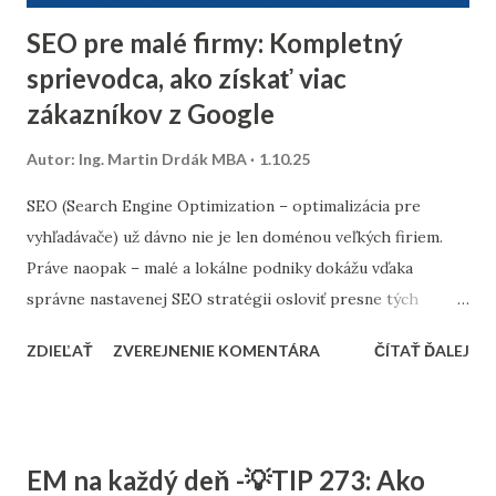
minuloročnej v...
SEO pre malé firmy: Kompletný
sprievodca, ako získať viac
zákazníkov z Google
Autor:
Ing. Martin Drdák MBA
1.10.25
SEO (Search Engine Optimization – optimalizácia pre
vyhľadávače) už dávno nie je len doménou veľkých firiem.
Práve naopak – malé a lokálne podniky dokážu vďaka
správne nastavenej SEO stratégii osloviť presne tých
zákazníkov, ktorých potrebujú. Tento článok vám ukáže,
ZDIEĽAŤ
ZVEREJNENIE KOMENTÁRA
ČÍTAŤ ĎALEJ
ako nastaviť SEO tak, aby fungovalo aj pri menšom
rozpočte, a ktoré kroky sú pre malé firmy najdôležitejšie. 1.
Stratégia a kľúčové slová SEO nie je o náhodnom písaní
textov. Začína sa stratégiou: Stanovte si cieľ – chcete
EM na každý deň -💡TIP 273: Ako
osloviť zákazníkov z celého Slovenska alebo len z vášho