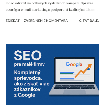
môže odraziť na celkových výsledkoch kampaní. Správna
stratégia e-mail marketingu podporená kvalitnými dátami a
dôkladnou marketingovou automatizáciou vám môže
ZDIEĽAŤ
ZVEREJNENIE KOMENTÁRA
ČÍTAŤ ĎALEJ
priniesť nárast predajov aj vysokú spokojnosť zákazníkov.
Prinášame vám 10 bodov, ktoré by nemali chýbať v
kontrolnom zozname pred začiatkom vianočnej sezóny. 1.
Vyčistenie databázy kontaktov Pred sezónou je nevyhnutné
skontrolovať a vyčistiť databázu e-mailových kontaktov.
Odfiltrovanie neaktívnych používateľov, starých alebo
neoverených e-mailov vám pomôže zvýšiť mieru
doručiteľnosti a znížiť riziko, že vaše e-maily skončia v
spam priečinku. Zamerajte sa najmä na tých príjemcov, ktorí
dlhodobo neotvárali e-maily – zvážte, či má zmysel ich
osloviť špeciálnou reaktivačnou kampaňou, alebo ich radšej
úplne odstrániť z databázy. 2. Segmentácia kontaktov podľa
dát z predchádzajúceho roka Analyzujte údaje z