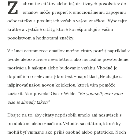
Z
ahrnutie citátov alebo inšpiratívnych posolstiev do
emailov môže prispieť k emocionálnemu zapojeniu
odberateľov a posilniť ich vzťah s vašou značkou. Vyberajte
krátke a výstižné citáty, ktoré korešpondujú s vaším
posolstvom a hodnotami značky.
V rámci ecommerce emailov možno citáty použiť napríklad v
úvode alebo závere newslettera ako nenásilné povzbudenie,
motivácia k nákupu alebo budovanie vzťahu. Vhodné je
doplniť ich o relevantný kontext – napríklad „Nechajte sa
inšpirovať našou novou kolekciou, ktorá vám pomôže
zažiariť. Ako povedal Oscar Wilde:
“Be yourself; everyone
else is already taken.”
Dbajte na to, aby citáty nepôsobili umelo ani nesúviseli s
produktom alebo značkou. Vyhnite sa citátom, ktoré by
mohli byť vnímané ako príliš osobné alebo patetické. Nech