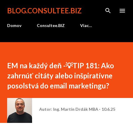
Preskočiť na hlavný obsah
BLOG.CONSULTEE.BIZ
Domov
Consultee.BIZ
Viac…
EM na každý deň -💡TIP 181: Ako
zahrnúť citáty alebo inšpiratívne
posolstvá do email marketingu?
Autor:
Ing. Martin Drdák MBA
10.6.25