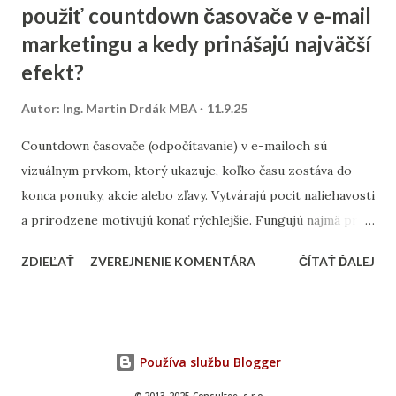
použiť countdown časovače v e-mail
mesta? Výskum kľúčových slov – zistite, čo ľudia hľadajú.
marketingu a kedy prinášajú najväčší
Namiesto všeobecných výrazov typu „kaviareň“ skúste
„kaviareň Bratislava Staré Mesto“ alebo „zdravé obedy
efekt?
Žilina“. Analýza konkurencie – pozrite sa, na aké slová cielia
Autor:
Ing. Martin Drdák MBA
11.9.25
firmy vo vašom segmente. ➡️ Viac sa tejto téme venujeme v
článku: „Ako nájsť správne kľúčové slová pre malé firmy“ 2.
Countdown časovače (odpočítavanie) v e-mailoch sú
On-page SEO (čo viete spraviť priamo na webe) Tu ide o
vizuálnym prvkom, ktorý ukazuje, koľko času zostáva do
úpravu obsahu a technických prvko...
konca ponuky, akcie alebo zľavy. Vytvárajú pocit naliehavosti
a prirodzene motivujú konať rýchlejšie. Fungujú najmä pri
časovo obmedzených kampaniach – napríklad pri výpredaji,
ZDIEĽAŤ
ZVEREJNENIE KOMENTÁRA
ČÍTAŤ ĎALEJ
doručení do Vianoc alebo posledných hodinách platnosti
kupónu. Najlepšie výsledky prinášajú v momente, keď sú
prepojené s jasným benefitom. Časovač musí byť
umiestnený viditeľne – ideálne hneď pri hlavnom CTA (call-
Používa službu Blogger
to-action), teda pri tlačidle na nákup alebo registráciu.
Overené je, že vizuál pohybujúceho sa času zvyšuje mieru