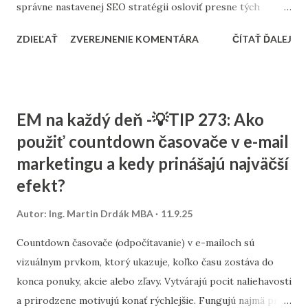
správne nastavenej SEO stratégii osloviť presne tých
zákazníkov, ktorých potrebujú. Tento článok vám ukáže,
ZDIEĽAŤ
ZVEREJNENIE KOMENTÁRA
ČÍTAŤ ĎALEJ
ako nastaviť SEO tak, aby fungovalo aj pri menšom
rozpočte, a ktoré kroky sú pre malé firmy najdôležitejšie. 1.
Stratégia a kľúčové slová SEO nie je o náhodnom písaní
textov. Začína sa stratégiou: Stanovte si cieľ – chcete
EM na každý deň -💡TIP 273: Ako
osloviť zákazníkov z celého Slovenska alebo len z vášho
použiť countdown časovače v e-mail
mesta? Výskum kľúčových slov – zistite, čo ľudia hľadajú.
marketingu a kedy prinášajú najväčší
Namiesto všeobecných výrazov typu „kaviareň“ skúste
„kaviareň Bratislava Staré Mesto“ alebo „zdravé obedy
efekt?
Žilina“. Analýza konkurencie – pozrite sa, na aké slová cielia
Autor:
Ing. Martin Drdák MBA
11.9.25
firmy vo vašom segmente. ➡️ Viac sa tejto téme venujeme v
článku: „Ako nájsť správne kľúčové slová pre malé firmy“ 2.
Countdown časovače (odpočítavanie) v e-mailoch sú
On-page SEO (čo viete spraviť priamo na webe) Tu ide o
vizuálnym prvkom, ktorý ukazuje, koľko času zostáva do
úpravu obsahu a technických prvko...
konca ponuky, akcie alebo zľavy. Vytvárajú pocit naliehavosti
a prirodzene motivujú konať rýchlejšie. Fungujú najmä pri