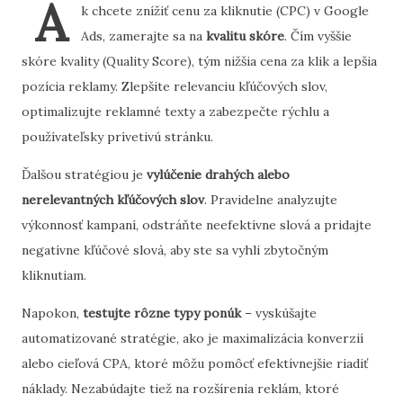
A
k chcete znížiť cenu za kliknutie (CPC) v Google
Ads, zamerajte sa na
kvalitu skóre
. Čím vyššie
skóre kvality (Quality Score), tým nižšia cena za klik a lepšia
pozícia reklamy. Zlepšite relevanciu kľúčových slov,
optimalizujte reklamné texty a zabezpečte rýchlu a
používateľsky prívetivú stránku.
Ďalšou stratégiou je
vylúčenie drahých alebo
nerelevantných kľúčových slov
. Pravidelne analyzujte
výkonnosť kampaní, odstráňte neefektívne slová a pridajte
negatívne kľúčové slová, aby ste sa vyhli zbytočným
kliknutiam.
Napokon,
testujte rôzne typy ponúk
– vyskúšajte
automatizované stratégie, ako je maximalizácia konverzií
alebo cieľová CPA, ktoré môžu pomôcť efektívnejšie riadiť
náklady. Nezabúdajte tiež na rozšírenia reklám, ktoré