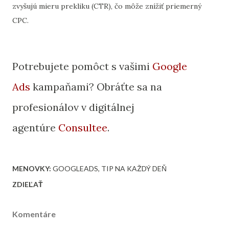
zvyšujú mieru prekliku (CTR), čo môže znížiť priemerný
CPC.
Potrebujete pomôct s vašimi
Google
Ads
kampaňami? Obráťte sa na
profesionálov v digitálnej
agentúre
Consultee
.
MENOVKY:
GOOGLEADS
TIP NA KAŽDÝ DEŇ
ZDIEĽAŤ
Komentáre