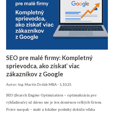
neoverených e-mailov vám pomôže zvýšiť mieru
doručiteľnosti a znížiť riziko, že vaše e-maily skončia v
spam priečinku. Zamerajte sa najmä na tých príjemcov, ktorí
dlhodobo neotvárali e-maily – zvážte, či má zmysel ich
osloviť špeciálnou reaktivačnou kampaňou, alebo ich radšej
úplne odstrániť z databázy. 2. Segmentácia kontaktov podľa
dát z predchádzajúceho roka Analyzujte údaje z
minuloročnej v...
SEO pre malé firmy: Kompletný
sprievodca, ako získať viac
zákazníkov z Google
Autor:
Ing. Martin Drdák MBA
1.10.25
SEO (Search Engine Optimization – optimalizácia pre
vyhľadávače) už dávno nie je len doménou veľkých firiem.
Práve naopak – malé a lokálne podniky dokážu vďaka