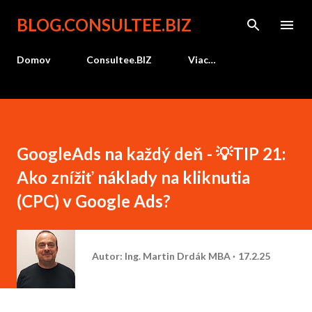
Preskočiť na hlavný obsah
BLOG.CONSULTEE.BIZ
Domov
Consultee.BIZ
Viac…
GoogleAds na každý deň - 💡TIP 21:
Ako znížiť náklady na kliknutia
(CPC) v Google Ads?
Autor:
Ing. Martin Drdák MBA
17.2.25