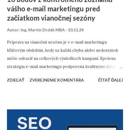
vášho e-mail marketingu pred
začiatkom vianočnej sezóny
Autor:
Ing. Martin Drdák MBA
10.11.24
Príprava na vianočnú sezónu je v e-mail marketingu
kľúčovým obdobím, kedy sa každá chyba alebo nedostatok
môže odraziť na celkových výsledkoch kampaní. Správna
stratégia e-mail marketingu podporená kvalitnými dátami a
dôkladnou marketingovou automatizáciou vám môže
ZDIEĽAŤ
ZVEREJNENIE KOMENTÁRA
ČÍTAŤ ĎALEJ
priniesť nárast predajov aj vysokú spokojnosť zákazníkov.
Prinášame vám 10 bodov, ktoré by nemali chýbať v
kontrolnom zozname pred začiatkom vianočnej sezóny. 1.
Vyčistenie databázy kontaktov Pred sezónou je nevyhnutné
skontrolovať a vyčistiť databázu e-mailových kontaktov.
Odfiltrovanie neaktívnych používateľov, starých alebo