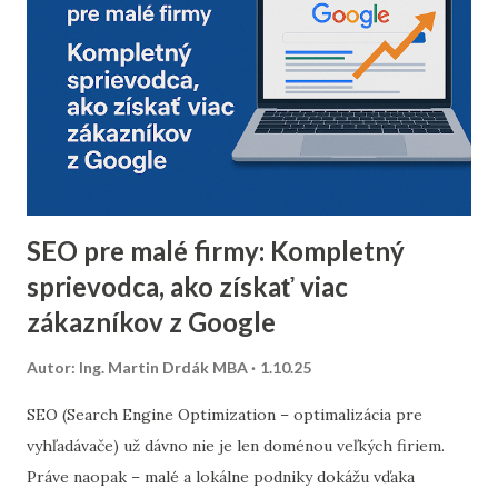
neoverených e-mailov vám pomôže zvýšiť mieru
doručiteľnosti a znížiť riziko, že vaše e-maily skončia v
spam priečinku. Zamerajte sa najmä na tých príjemcov, ktorí
dlhodobo neotvárali e-maily – zvážte, či má zmysel ich
osloviť špeciálnou reaktivačnou kampaňou, alebo ich radšej
úplne odstrániť z databázy. 2. Segmentácia kontaktov podľa
dát z predchádzajúceho roka Analyzujte údaje z
minuloročnej v...
SEO pre malé firmy: Kompletný
sprievodca, ako získať viac
zákazníkov z Google
Autor:
Ing. Martin Drdák MBA
1.10.25
SEO (Search Engine Optimization – optimalizácia pre
vyhľadávače) už dávno nie je len doménou veľkých firiem.
Práve naopak – malé a lokálne podniky dokážu vďaka