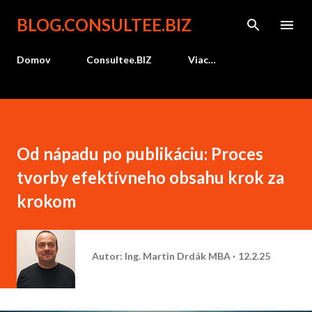
Preskočiť na hlavný obsah
BLOG.CONSULTEE.BIZ
Domov
Consultee.BIZ
Viac…
Od nápadu po publikáciu: Proces
tvorby efektívneho obsahu krok za
krokom
Autor:
Ing. Martin Drdák MBA
12.2.25