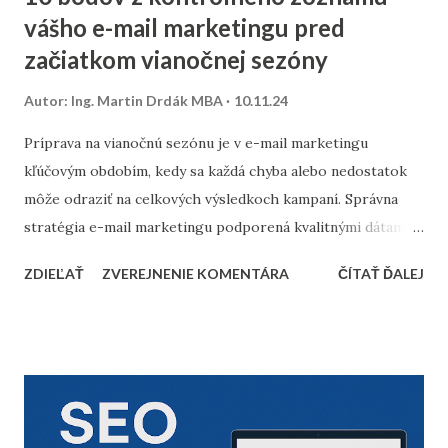
vášho e-mail marketingu pred
začiatkom vianočnej sezóny
Autor:
Ing. Martin Drdák MBA
10.11.24
Príprava na vianočnú sezónu je v e-mail marketingu
kľúčovým obdobím, kedy sa každá chyba alebo nedostatok
môže odraziť na celkových výsledkoch kampaní. Správna
stratégia e-mail marketingu podporená kvalitnými dátami a
dôkladnou marketingovou automatizáciou vám môže
ZDIEĽAŤ
ZVEREJNENIE KOMENTÁRA
ČÍTAŤ ĎALEJ
priniesť nárast predajov aj vysokú spokojnosť zákazníkov.
Prinášame vám 10 bodov, ktoré by nemali chýbať v
kontrolnom zozname pred začiatkom vianočnej sezóny. 1.
Vyčistenie databázy kontaktov Pred sezónou je nevyhnutné
skontrolovať a vyčistiť databázu e-mailových kontaktov.
Odfiltrovanie neaktívnych používateľov, starých alebo