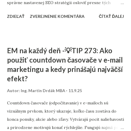
správne nastavenej SEO stratégii osloviť presne tých
zákazníkov, ktorých potrebujú. Tento článok vám ukáže,
ZDIEĽAŤ
ZVEREJNENIE KOMENTÁRA
ČÍTAŤ ĎALEJ
ako nastaviť SEO tak, aby fungovalo aj pri menšom
rozpočte, a ktoré kroky sú pre malé firmy najdôležitejšie. 1.
Stratégia a kľúčové slová SEO nie je o náhodnom písaní
textov. Začína sa stratégiou: Stanovte si cieľ – chcete
EM na každý deň -💡TIP 273: Ako
osloviť zákazníkov z celého Slovenska alebo len z vášho
použiť countdown časovače v e-mail
mesta? Výskum kľúčových slov – zistite, čo ľudia hľadajú.
marketingu a kedy prinášajú najväčší
Namiesto všeobecných výrazov typu „kaviareň“ skúste
„kaviareň Bratislava Staré Mesto“ alebo „zdravé obedy
efekt?
Žilina“. Analýza konkurencie – pozrite sa, na aké slová cielia
Autor:
Ing. Martin Drdák MBA
11.9.25
firmy vo vašom segmente. ➡️ Viac sa tejto téme venujeme v
článku: „Ako nájsť správne kľúčové slová pre malé firmy“ 2.
Countdown časovače (odpočítavanie) v e-mailoch sú
On-page SEO (čo viete spraviť priamo na webe) Tu ide o
vizuálnym prvkom, ktorý ukazuje, koľko času zostáva do
úpravu obsahu a technických prvko...
konca ponuky, akcie alebo zľavy. Vytvárajú pocit naliehavosti
a prirodzene motivujú konať rýchlejšie. Fungujú najmä pri