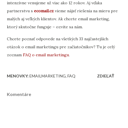
intenzívne
venujeme
už
viac
ako
12
rokov. Aj v
ďaka
partnerstvu
s
ecomail.
cz
vieme
nájsť
riešenia
na
mieru
pre
malých
aj
veľkých
klientov.
Ak
chcete
email
marketing,
ktorý
skutočne
funguje –
ozvite
sa
nám.
Chcete poznať odpovede na všetkých 33 najčastejších
otázok o email marketingu pre začiatočníkov? Tu je celý
zoznam
FAQ o email marketingu
.
MENOVKY:
EMAILMARKETING
FAQ
ZDIEĽAŤ
Komentáre