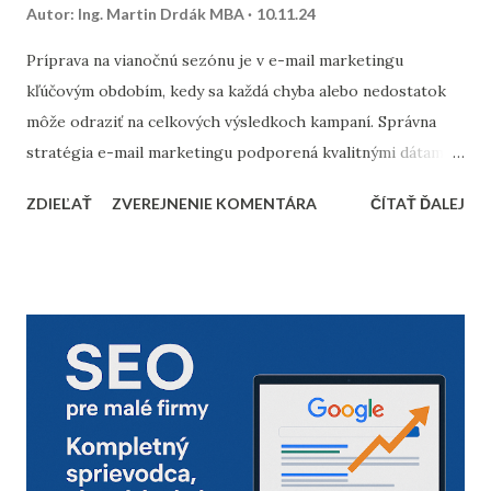
Autor:
Ing. Martin Drdák MBA
10.11.24
Príprava na vianočnú sezónu je v e-mail marketingu
kľúčovým obdobím, kedy sa každá chyba alebo nedostatok
môže odraziť na celkových výsledkoch kampaní. Správna
stratégia e-mail marketingu podporená kvalitnými dátami a
dôkladnou marketingovou automatizáciou vám môže
ZDIEĽAŤ
ZVEREJNENIE KOMENTÁRA
ČÍTAŤ ĎALEJ
priniesť nárast predajov aj vysokú spokojnosť zákazníkov.
Prinášame vám 10 bodov, ktoré by nemali chýbať v
kontrolnom zozname pred začiatkom vianočnej sezóny. 1.
Vyčistenie databázy kontaktov Pred sezónou je nevyhnutné
skontrolovať a vyčistiť databázu e-mailových kontaktov.
Odfiltrovanie neaktívnych používateľov, starých alebo
neoverených e-mailov vám pomôže zvýšiť mieru
doručiteľnosti a znížiť riziko, že vaše e-maily skončia v
spam priečinku. Zamerajte sa najmä na tých príjemcov, ktorí
dlhodobo neotvárali e-maily – zvážte, či má zmysel ich