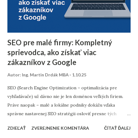
osloviť špeciálnou reaktivačnou kampaňou, alebo ich radšej
úplne odstrániť z databázy. 2. Segmentácia kontaktov podľa
dát z predchádzajúceho roka Analyzujte údaje z
minuloročnej v...
SEO pre malé firmy: Kompletný
sprievodca, ako získať viac
zákazníkov z Google
Autor:
Ing. Martin Drdák MBA
1.10.25
SEO (Search Engine Optimization – optimalizácia pre
vyhľadávače) už dávno nie je len doménou veľkých firiem.
Práve naopak – malé a lokálne podniky dokážu vďaka
správne nastavenej SEO stratégii osloviť presne tých
zákazníkov, ktorých potrebujú. Tento článok vám ukáže,
ZDIEĽAŤ
ZVEREJNENIE KOMENTÁRA
ČÍTAŤ ĎALEJ
ako nastaviť SEO tak, aby fungovalo aj pri menšom