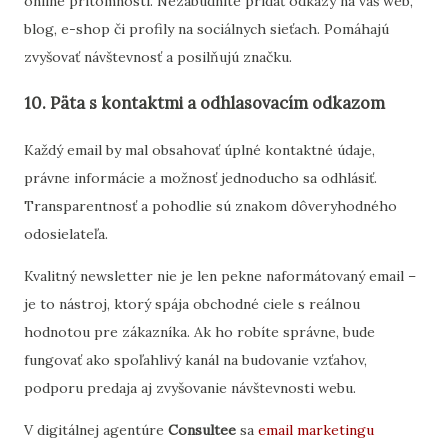
online
prítomnosti.
Nezabudnite
pridať
odkazy
na
váš
web,
blog,
e-
shop
či
profily
na
sociálnych
sieťach.
Pomáhajú
zvyšovať
návštevnosť
a
posilňujú
značku.
10.
Päta
s
kontaktmi
a
odhlasovacím
odkazom
Každý
email
by
mal
obsahovať
úplné
kontaktné
údaje,
právne
informácie
a
možnosť
jednoducho
sa
odhlásiť.
Transparentnosť
a
pohodlie
sú
znakom
dôveryhodného
odosielateľa.
Kvalitný
newsletter
nie
je
len
pekne
naformátovaný
email –
je
to
nástroj,
ktorý
spája
obchodné
ciele
s
reálnou
hodnotou
pre
zákazníka.
Ak
ho
robíte
správne,
bude
fungovať
ako
spoľahlivý
kanál
na
budovanie
vzťahov,
podporu
predaja
aj
zvyšovanie
návštevnosti
webu.
V
digitálnej
agentúre
Consultee
sa
email
marketingu