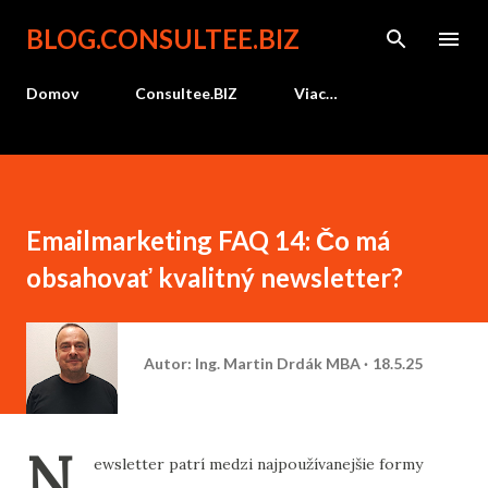
Preskočiť na hlavný obsah
BLOG.CONSULTEE.BIZ
Domov
Consultee.BIZ
Viac…
Emailmarketing FAQ 14: Čo má
obsahovať kvalitný newsletter?
Autor:
Ing. Martin Drdák MBA
18.5.25
N
ewsletter
patrí
medzi
najpoužívanejšie
formy