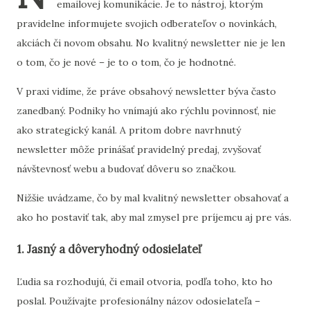
emailovej
komunikácie.
Je
to
nástroj,
ktorým
pravidelne
informujete
svojich
odberateľov
o
novinkách,
akciách
či
novom
obsahu.
No
kvalitný
newsletter
nie
je
len
o
tom,
čo
je
nové –
je
to
o
tom,
čo
je
hodnotné.
V
praxi
vidíme,
že
práve
obsahový
newsletter
býva
často
zanedbaný.
Podniky
ho
vnímajú
ako
rýchlu
povinnosť,
nie
ako
strategický
kanál.
A
pritom
dobre
navrhnutý
newsletter
môže
prinášať
pravidelný
predaj,
zvyšovať
návštevnosť
webu
a
budovať
dôveru
so
značkou.
Nižšie
uvádzame,
čo
by
mal
kvalitný
newsletter
obsahovať
a
ako
ho
postaviť
tak,
aby
mal
zmysel
pre
príjemcu
aj
pre
vás.
1.
Jasný
a
dôveryhodný
odosielateľ
Ľudia
sa
rozhodujú,
či
email
otvoria,
podľa
toho,
kto
ho
poslal.
Používajte
profesionálny
názov
odosielateľa –