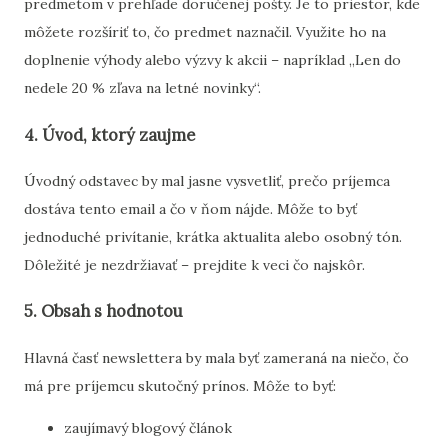
predmetom
v
prehľade
doručenej
pošty.
Je
to
priestor,
kde
môžete
rozšíriť
to,
čo
predmet
naznačil.
Využite
ho
na
doplnenie
výhody
alebo
výzvy
k
akcii –
napríklad „
Len
do
nedele
20 %
zľava
na
letné
novinky“.
4.
Úvod,
ktorý
zaujme
Úvodný
odstavec
by
mal
jasne
vysvetliť,
prečo
príjemca
dostáva
tento
email
a
čo
v
ňom
nájde.
Môže
to
byť
jednoduché
privítanie,
krátka
aktualita
alebo
osobný
tón.
Dôležité
je
nezdržiavať –
prejdite
k
veci
čo
najskôr.
5.
Obsah
s
hodnotou
Hlavná
časť
newslettera
by
mala
byť
zameraná
na
niečo,
čo
má
pre
príjemcu
skutočný
prínos.
Môže
to
byť:
zaujímavý
blogový
článok