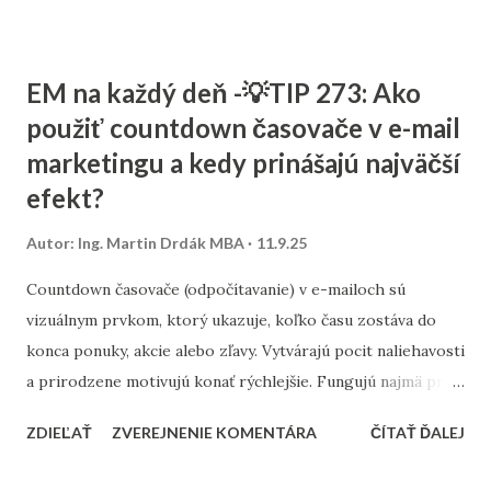
rozpočte, a ktoré kroky sú pre malé firmy najdôležitejšie. 1.
Stratégia a kľúčové slová SEO nie je o náhodnom písaní
textov. Začína sa stratégiou: Stanovte si cieľ – chcete
EM na každý deň -💡TIP 273: Ako
osloviť zákazníkov z celého Slovenska alebo len z vášho
použiť countdown časovače v e-mail
mesta? Výskum kľúčových slov – zistite, čo ľudia hľadajú.
marketingu a kedy prinášajú najväčší
Namiesto všeobecných výrazov typu „kaviareň“ skúste
„kaviareň Bratislava Staré Mesto“ alebo „zdravé obedy
efekt?
Žilina“. Analýza konkurencie – pozrite sa, na aké slová cielia
Autor:
Ing. Martin Drdák MBA
11.9.25
firmy vo vašom segmente. ➡️ Viac sa tejto téme venujeme v
článku: „Ako nájsť správne kľúčové slová pre malé firmy“ 2.
Countdown časovače (odpočítavanie) v e-mailoch sú
On-page SEO (čo viete spraviť priamo na webe) Tu ide o
vizuálnym prvkom, ktorý ukazuje, koľko času zostáva do
úpravu obsahu a technických prvko...
konca ponuky, akcie alebo zľavy. Vytvárajú pocit naliehavosti
a prirodzene motivujú konať rýchlejšie. Fungujú najmä pri
časovo obmedzených kampaniach – napríklad pri výpredaji,
ZDIEĽAŤ
ZVEREJNENIE KOMENTÁRA
ČÍTAŤ ĎALEJ
doručení do Vianoc alebo posledných hodinách platnosti
kupónu. Najlepšie výsledky prinášajú v momente, keď sú