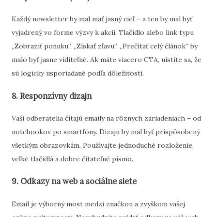
Každý
newsletter
by
mal
mať
jasný
cieľ –
a
ten
by
mal
byť
vyjadrený
vo
forme
výzvy
k
akcii.
Tlačidlo
alebo
link
typu
„
Zobraziť
ponuku“, „
Získať
zľavu“, „
Prečítať
celý
článok“
by
malo
byť
jasne
viditeľné.
Ak
máte
viacero
CTA,
uistite
sa,
že
sú
logicky
usporiadané
podľa
dôležitosti.
8.
Responzívny
dizajn
Vaši
odberatelia
čítajú
emaily
na
rôznych
zariadeniach –
od
notebookov
po
smartfóny.
Dizajn
by
mal
byť
prispôsobený
všetkým
obrazovkám.
Používajte
jednoduché
rozloženie,
veľké
tlačidlá
a
dobre
čitateľné
písmo.
9.
Odkazy
na
web
a
sociálne
siete
Email
je
výborný
most
medzi
značkou
a
zvyškom
vašej