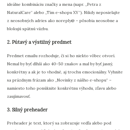
ideálne
kombináciu
značky
a
mena (
napr. „
Petra
z
NaturalCare“
alebo „
Tím
e-
shopu
XY“).
Nikdy
neposielajte
z
neosobných
adries
ako
noreply@ –
pôsobia
neosobne
a
blokujú
spätnú
väzbu.
2.
Pútavý
a
výstižný
predmet
Predmet
emailu
rozhoduje,
či
si
ho
niekto
vôbec
otvorí.
Nemal
by
byť
dlhší
ako
40–
50
znakov
a
mal
by
byť
jasný,
konkrétny
a
ak
je
to
vhodné,
aj
trochu
emocionálny.
Vyhnite
sa
prázdnym
frázam
ako „
Novinky
z
nášho
e-
shopu“ –
namiesto
toho
ponúknite
konkrétnu
výhodu,
zľavu
alebo
zaujímavosť.
3.
Silný
preheader
Preheader
je
text,
ktorý
sa
zobrazuje
vedľa
alebo
pod