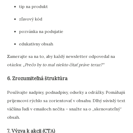
tip
na
produkt
zľavový
kód
pozvánka
na
podujatie
edukatívny
obsah
Zamerajte
sa
na
to,
aby
každý
newsletter
odpovedal
na
otázku:
„
Prečo
by
to
mal
niekto
čítať
práve
teraz?“
6.
Zrozumiteľná
štruktúra
Používajte
nadpisy,
podnadpisy,
odseky
a
odrážky.
Pomáhajú
príjemcovi
rýchlo
sa
zorientovať
v
obsahu.
Dlhý
súvislý
text
väčšina
ľudí
v
emailoch
nečíta –
snažte
sa
o „
skenovateľný“
obsah.
7.
Výzva
k
akcii (
CTA)