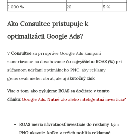
2 000 %
20
5 %
Ako Consultee pristupuje k
optimalizácii Google Ads?
V
Consultee
sa pri správe Google Ads kampaní
zameriavame na dosahovanie
čo najvyššieho ROAS (%)
pri
súčasnom udržaní optimálneho PNO, aby reklamy
generovali nielen obrat, ale aj
skutočný zisk
.
Viac o tom, ako zyšujeme ROAS sa dočítate v tomto
článku:
Google Ads: Nutné zlo alebo inteligentná investícia?
ROAS meria návratnosť investície do reklamy
, kým
PNO ukazuje, koľko z tržieb pohltia reklamné