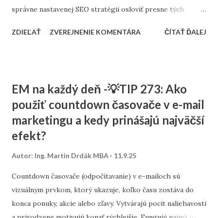
správne nastavenej SEO stratégii osloviť presne tých
zákazníkov, ktorých potrebujú. Tento článok vám ukáže,
ZDIEĽAŤ
ZVEREJNENIE KOMENTÁRA
ČÍTAŤ ĎALEJ
ako nastaviť SEO tak, aby fungovalo aj pri menšom
rozpočte, a ktoré kroky sú pre malé firmy najdôležitejšie. 1.
Stratégia a kľúčové slová SEO nie je o náhodnom písaní
textov. Začína sa stratégiou: Stanovte si cieľ – chcete
EM na každý deň -💡TIP 273: Ako
osloviť zákazníkov z celého Slovenska alebo len z vášho
použiť countdown časovače v e-mail
mesta? Výskum kľúčových slov – zistite, čo ľudia hľadajú.
marketingu a kedy prinášajú najväčší
Namiesto všeobecných výrazov typu „kaviareň“ skúste
„kaviareň Bratislava Staré Mesto“ alebo „zdravé obedy
efekt?
Žilina“. Analýza konkurencie – pozrite sa, na aké slová cielia
Autor:
Ing. Martin Drdák MBA
11.9.25
firmy vo vašom segmente. ➡️ Viac sa tejto téme venujeme v
článku: „Ako nájsť správne kľúčové slová pre malé firmy“ 2.
Countdown časovače (odpočítavanie) v e-mailoch sú
On-page SEO (čo viete spraviť priamo na webe) Tu ide o
vizuálnym prvkom, ktorý ukazuje, koľko času zostáva do
úpravu obsahu a technických prvko...
konca ponuky, akcie alebo zľavy. Vytvárajú pocit naliehavosti
a prirodzene motivujú konať rýchlejšie. Fungujú najmä pri