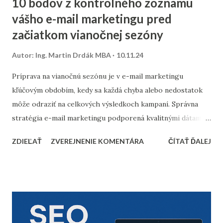
10 bodov z kontrolného zoznamu
vášho e-mail marketingu pred
začiatkom vianočnej sezóny
Autor:
Ing. Martin Drdák MBA
10.11.24
Príprava na vianočnú sezónu je v e-mail marketingu
kľúčovým obdobím, kedy sa každá chyba alebo nedostatok
môže odraziť na celkových výsledkoch kampaní. Správna
stratégia e-mail marketingu podporená kvalitnými dátami a
dôkladnou marketingovou automatizáciou vám môže
ZDIEĽAŤ
ZVEREJNENIE KOMENTÁRA
ČÍTAŤ ĎALEJ
priniesť nárast predajov aj vysokú spokojnosť zákazníkov.
Prinášame vám 10 bodov, ktoré by nemali chýbať v
kontrolnom zozname pred začiatkom vianočnej sezóny. 1.
Vyčistenie databázy kontaktov Pred sezónou je nevyhnutné
skontrolovať a vyčistiť databázu e-mailových kontaktov.
Odfiltrovanie neaktívnych používateľov, starých alebo