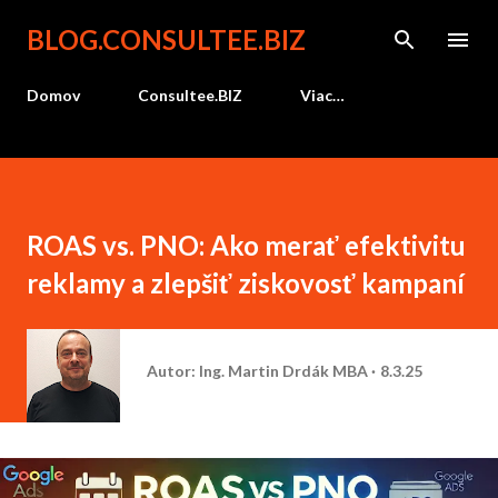
Preskočiť na hlavný obsah
BLOG.CONSULTEE.BIZ
Domov
Consultee.BIZ
Viac…
ROAS vs. PNO: Ako merať efektivitu
reklamy a zlepšiť ziskovosť kampaní
Autor:
Ing. Martin Drdák MBA
8.3.25