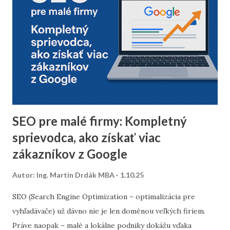
neoverených e-mailov vám pomôže zvýšiť mieru
doručiteľnosti a znížiť riziko, že vaše e-maily skončia v
spam priečinku. Zamerajte sa najmä na tých príjemcov, ktorí
dlhodobo neotvárali e-maily – zvážte, či má zmysel ich
osloviť špeciálnou reaktivačnou kampaňou, alebo ich radšej
úplne odstrániť z databázy. 2. Segmentácia kontaktov podľa
dát z predchádzajúceho roka Analyzujte údaje z
minuloročnej v...
SEO pre malé firmy: Kompletný
sprievodca, ako získať viac
zákazníkov z Google
Autor:
Ing. Martin Drdák MBA
1.10.25
SEO (Search Engine Optimization – optimalizácia pre
vyhľadávače) už dávno nie je len doménou veľkých firiem.
Práve naopak – malé a lokálne podniky dokážu vďaka