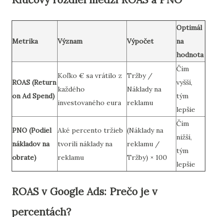
Optimál
Metrika
Význam
Výpočet
na
hodnota
Čím
Koľko € sa vrátilo z
Tržby /
ROAS (Return
vyšší,
každého
Náklady na
on Ad Spend)
tým
investovaného eura
reklamu
lepšie
Čím
PNO (Podiel
Aké percento tržieb
(Náklady na
nižší,
nákladov na
tvorili náklady na
reklamu /
tým
obrate)
reklamu
Tržby) × 100
lepšie
ROAS v Google Ads: Prečo je v
percentách?