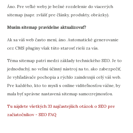
Áno. Pre veľké weby je bežné rozdelenie do viacerých
sitemap (napr. zvlášť pre články, produkty, obrázky).
Musím sitemap pravidelne aktualizovať?
Ak sa váš web často mení, áno. Automatické generovanie
cez CMS pluginy však túto starosť rieši za vás.
Téma sitemap patrí medzi základy technického SEO. Je to
jednoduchý, no veľmi účinný nástroj na to, ako zabezpečiť,
že vyhľadávače pochopia a rýchlo zaindexujú celý váš web.
Pre každého, kto to myslí s online viditeľnosťou vážne, by
mala byť správne nastavená sitemap samozrejmosťou.
Tu nájdete všetkých 33 najčastejších otázok o SEO pre
začiatočníkov - SEO FAQ