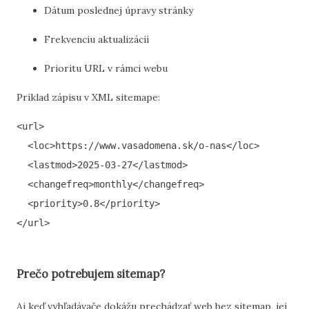
Dátum poslednej úpravy stránky
Frekvenciu aktualizácií
Prioritu URL v rámci webu
Príklad zápisu v XML sitemape:
<url>

  <loc>https://www.vasadomena.sk/o-nas</loc>

  <lastmod>2025-03-27</lastmod>

  <changefreq>monthly</changefreq>

  <priority>0.8</priority>

Prečo potrebujem sitemap?
Aj keď vyhľadávače dokážu prechádzať web bez sitemap, jej