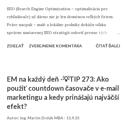
SEO (Search Engine Optimization – optimalizácia pre
vyhľadávače) už dávno nie je len doménou veľkých firiem.
Práve naopak – malé a lokálne podniky dokážu vďaka
správne nastavenej SEO stratégii osloviť presne tých
zákazníkov, ktorých potrebujú. Tento článok vám ukáže,
ZDIEĽAŤ
ZVEREJNENIE KOMENTÁRA
ČÍTAŤ ĎALEJ
ako nastaviť SEO tak, aby fungovalo aj pri menšom
rozpočte, a ktoré kroky sú pre malé firmy najdôležitejšie. 1.
Stratégia a kľúčové slová SEO nie je o náhodnom písaní
textov. Začína sa stratégiou: Stanovte si cieľ – chcete
EM na každý deň -💡TIP 273: Ako
osloviť zákazníkov z celého Slovenska alebo len z vášho
použiť countdown časovače v e-mail
mesta? Výskum kľúčových slov – zistite, čo ľudia hľadajú.
marketingu a kedy prinášajú najväčší
Namiesto všeobecných výrazov typu „kaviareň“ skúste
„kaviareň Bratislava Staré Mesto“ alebo „zdravé obedy
efekt?
Žilina“. Analýza konkurencie – pozrite sa, na aké slová cielia
Autor:
Ing. Martin Drdák MBA
11.9.25
firmy vo vašom segmente. ➡️ Viac sa tejto téme venujeme v