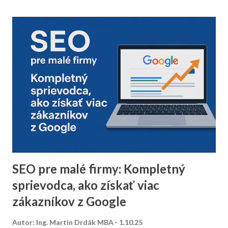
Vyčistenie databázy kontaktov Pred sezónou je nevyhnutné
skontrolovať a vyčistiť databázu e-mailových kontaktov.
Odfiltrovanie neaktívnych používateľov, starých alebo
neoverených e-mailov vám pomôže zvýšiť mieru
doručiteľnosti a znížiť riziko, že vaše e-maily skončia v
spam priečinku. Zamerajte sa najmä na tých príjemcov, ktorí
dlhodobo neotvárali e-maily – zvážte, či má zmysel ich
osloviť špeciálnou reaktivačnou kampaňou, alebo ich radšej
úplne odstrániť z databázy. 2. Segmentácia kontaktov podľa
dát z predchádzajúceho roka Analyzujte údaje z
minuloročnej v...
SEO pre malé firmy: Kompletný
sprievodca, ako získať viac
zákazníkov z Google
Autor:
Ing. Martin Drdák MBA
1.10.25