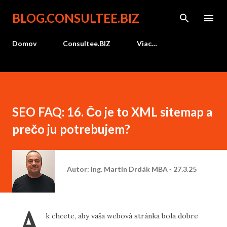
Preskočiť na hlavný obsah
BLOG.CONSULTEE.BIZ
Domov
Consultee.BIZ
Viac…
SEO FAQ: 16. Čo je to XML sitemap a
prečo ju potrebujem?
Autor:
Ing. Martin Drdák MBA
27.3.25
A
k chcete, aby vaša webová stránka bola dobre