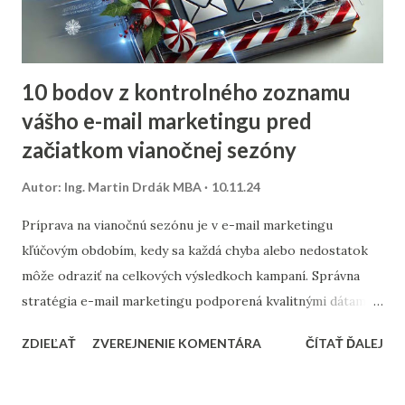
10 bodov z kontrolného zoznamu
vášho e-mail marketingu pred
začiatkom vianočnej sezóny
Autor:
Ing. Martin Drdák MBA
10.11.24
Príprava na vianočnú sezónu je v e-mail marketingu
kľúčovým obdobím, kedy sa každá chyba alebo nedostatok
môže odraziť na celkových výsledkoch kampaní. Správna
stratégia e-mail marketingu podporená kvalitnými dátami a
dôkladnou marketingovou automatizáciou vám môže
ZDIEĽAŤ
ZVEREJNENIE KOMENTÁRA
ČÍTAŤ ĎALEJ
priniesť nárast predajov aj vysokú spokojnosť zákazníkov.
Prinášame vám 10 bodov, ktoré by nemali chýbať v
kontrolnom zozname pred začiatkom vianočnej sezóny. 1.