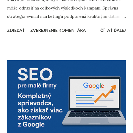
môže odraziť na celkových výsledkoch kampaní. Správna
stratégia e-mail marketingu podporená kvalitnými dátami a
dôkladnou marketingovou automatizáciou vám môže
ZDIEĽAŤ
ZVEREJNENIE KOMENTÁRA
ČÍTAŤ ĎALEJ
priniesť nárast predajov aj vysokú spokojnosť zákazníkov.
Prinášame vám 10 bodov, ktoré by nemali chýbať v
kontrolnom zozname pred začiatkom vianočnej sezóny. 1.
Vyčistenie databázy kontaktov Pred sezónou je nevyhnutné
skontrolovať a vyčistiť databázu e-mailových kontaktov.
Odfiltrovanie neaktívnych používateľov, starých alebo
neoverených e-mailov vám pomôže zvýšiť mieru
doručiteľnosti a znížiť riziko, že vaše e-maily skončia v
spam priečinku. Zamerajte sa najmä na tých príjemcov, ktorí
dlhodobo neotvárali e-maily – zvážte, či má zmysel ich
osloviť špeciálnou reaktivačnou kampaňou, alebo ich radšej
úplne odstrániť z databázy. 2. Segmentácia kontaktov podľa
dát z predchádzajúceho roka Analyzujte údaje z