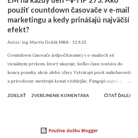
osloviť zákazníkov z celého Slovenska alebo len z vášho
použiť countdown časovače v e-mail
mesta? Výskum kľúčových slov – zistite, čo ľudia hľadajú.
marketingu a kedy prinášajú najväčší
Namiesto všeobecných výrazov typu „kaviareň“ skúste
„kaviareň Bratislava Staré Mesto“ alebo „zdravé obedy
efekt?
Žilina“. Analýza konkurencie – pozrite sa, na aké slová cielia
Autor:
Ing. Martin Drdák MBA
11.9.25
firmy vo vašom segmente. ➡️ Viac sa tejto téme venujeme v
článku: „Ako nájsť správne kľúčové slová pre malé firmy“ 2.
Countdown časovače (odpočítavanie) v e-mailoch sú
On-page SEO (čo viete spraviť priamo na webe) Tu ide o
vizuálnym prvkom, ktorý ukazuje, koľko času zostáva do
úpravu obsahu a technických prvko...
konca ponuky, akcie alebo zľavy. Vytvárajú pocit naliehavosti
a prirodzene motivujú konať rýchlejšie. Fungujú najmä pri
časovo obmedzených kampaniach – napríklad pri výpredaji,
ZDIEĽAŤ
ZVEREJNENIE KOMENTÁRA
ČÍTAŤ ĎALEJ
doručení do Vianoc alebo posledných hodinách platnosti
kupónu. Najlepšie výsledky prinášajú v momente, keď sú
prepojené s jasným benefitom. Časovač musí byť
umiestnený viditeľne – ideálne hneď pri hlavnom CTA (call-
Používa službu Blogger
to-action), teda pri tlačidle na nákup alebo registráciu.