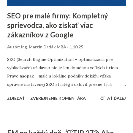
minuloročnej v...
SEO pre malé firmy: Kompletný
sprievodca, ako získať viac
zákazníkov z Google
Autor:
Ing. Martin Drdák MBA
1.10.25
SEO (Search Engine Optimization – optimalizácia pre
vyhľadávače) už dávno nie je len doménou veľkých firiem.
Práve naopak – malé a lokálne podniky dokážu vďaka
správne nastavenej SEO stratégii osloviť presne tých
zákazníkov, ktorých potrebujú. Tento článok vám ukáže,
ZDIEĽAŤ
ZVEREJNENIE KOMENTÁRA
ČÍTAŤ ĎALEJ
ako nastaviť SEO tak, aby fungovalo aj pri menšom
rozpočte, a ktoré kroky sú pre malé firmy najdôležitejšie. 1.
Stratégia a kľúčové slová SEO nie je o náhodnom písaní
textov. Začína sa stratégiou: Stanovte si cieľ – chcete
EM na každý deň -💡TIP 273: Ako