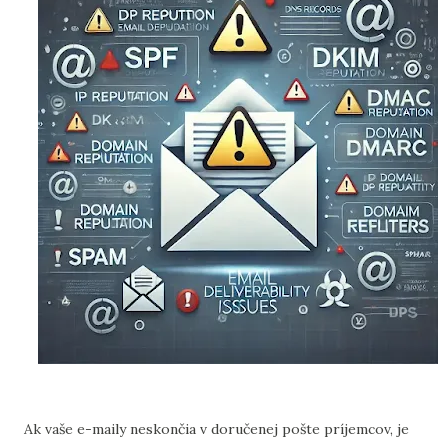
Ak vaše e-maily neskončia v doručenej pošte príjemcov, je