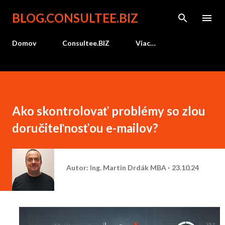
Preskočiť na hlavný obsah
BLOG.CONSULTEE.BIZ
Domov
Consultee.BIZ
Viac…
Ako skontrolovať problémy so zlou
doručiteľnosťou e-mailov?
Autor:
Ing. Martin Drdák MBA
23.10.24