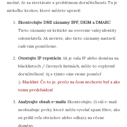
možné, že sa stretávate s problémom doručiteľnosti. Tu je
niekoľko krokov, ktoré môžete spraviť:
Skontrolujte DNS záznamy: SPF, DKIM a DMARC
:
Tieto záznamy sú kritické na overenie vašej identity
odosielateľa. Ak neviete, ako tieto záznamy nastaviť,
radi vám pomôžeme.
Otestujte IP reputáciu
: Ak je vaša IP alebo doména na
blacklistoch / čiernych listinách, môže to ovplyvniť
doručiteľnosť. Aj s týmto vám vieme pomôcť
;).
Blacklist: Čo to je, prečo na ňom nechcete byť a ako
tomu predchádzať
Analyzujte obsah e-mailu
: Skontrolujte, či váš e-mail
neobsahuje prvky, ktoré môžu vyvolať spam filtre, ako
sú príliš veľa obrázkov alebo odkazy na rôzne
domény.