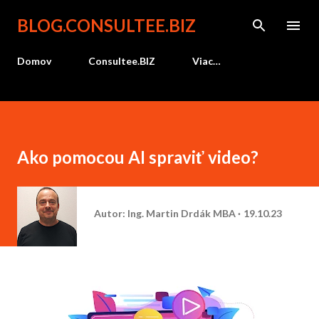
Preskočiť na hlavný obsah
BLOG.CONSULTEE.BIZ
Domov
Consultee.BIZ
Viac…
Ako pomocou AI spraviť video?
Autor:
Ing. Martin Drdák MBA
19.10.23