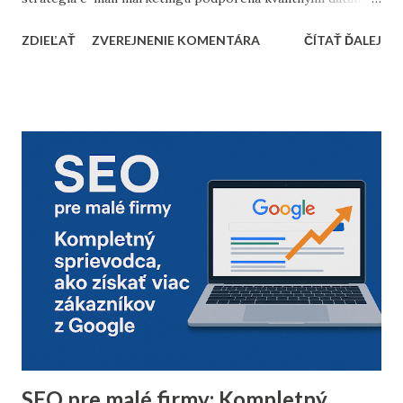
dôkladnou marketingovou automatizáciou vám môže
ZDIEĽAŤ
ZVEREJNENIE KOMENTÁRA
ČÍTAŤ ĎALEJ
priniesť nárast predajov aj vysokú spokojnosť zákazníkov.
Prinášame vám 10 bodov, ktoré by nemali chýbať v
kontrolnom zozname pred začiatkom vianočnej sezóny. 1.
Vyčistenie databázy kontaktov Pred sezónou je nevyhnutné
skontrolovať a vyčistiť databázu e-mailových kontaktov.
Odfiltrovanie neaktívnych používateľov, starých alebo
neoverených e-mailov vám pomôže zvýšiť mieru
doručiteľnosti a znížiť riziko, že vaše e-maily skončia v
spam priečinku. Zamerajte sa najmä na tých príjemcov, ktorí
dlhodobo neotvárali e-maily – zvážte, či má zmysel ich
osloviť špeciálnou reaktivačnou kampaňou, alebo ich radšej
úplne odstrániť z databázy. 2. Segmentácia kontaktov podľa
dát z predchádzajúceho roka Analyzujte údaje z
minuloročnej v...
SEO pre malé firmy: Kompletný