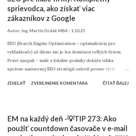
sprievodca, ako získať viac
zákazníkov z Google
Autor:
Ing. Martin Drdák MBA
1.10.25
SEO (Search Engine Optimization – optimalizácia pre
vyhľadávače) už dávno nie je len doménou veľkých firiem.
Práve naopak – malé a lokálne podniky dokážu vďaka
správne nastavenej SEO stratégii osloviť presne tých
zákazníkov, ktorých potrebujú. Tento článok vám ukáže,
ZDIEĽAŤ
ZVEREJNENIE KOMENTÁRA
ČÍTAŤ ĎALEJ
ako nastaviť SEO tak, aby fungovalo aj pri menšom
rozpočte, a ktoré kroky sú pre malé firmy najdôležitejšie. 1.
Stratégia a kľúčové slová SEO nie je o náhodnom písaní
textov. Začína sa stratégiou: Stanovte si cieľ – chcete
EM na každý deň -💡TIP 273: Ako
osloviť zákazníkov z celého Slovenska alebo len z vášho
použiť countdown časovače v e-mail
mesta? Výskum kľúčových slov – zistite, čo ľudia hľadajú.