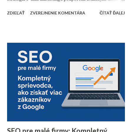
dôkladnou marketingovou automatizáciou vám môže
ZDIEĽAŤ
ZVEREJNENIE KOMENTÁRA
ČÍTAŤ ĎALEJ
priniesť nárast predajov aj vysokú spokojnosť zákazníkov.
Prinášame vám 10 bodov, ktoré by nemali chýbať v
kontrolnom zozname pred začiatkom vianočnej sezóny. 1.
Vyčistenie databázy kontaktov Pred sezónou je nevyhnutné
skontrolovať a vyčistiť databázu e-mailových kontaktov.
Odfiltrovanie neaktívnych používateľov, starých alebo
neoverených e-mailov vám pomôže zvýšiť mieru
doručiteľnosti a znížiť riziko, že vaše e-maily skončia v
spam priečinku. Zamerajte sa najmä na tých príjemcov, ktorí
dlhodobo neotvárali e-maily – zvážte, či má zmysel ich
osloviť špeciálnou reaktivačnou kampaňou, alebo ich radšej
úplne odstrániť z databázy. 2. Segmentácia kontaktov podľa
dát z predchádzajúceho roka Analyzujte údaje z
minuloročnej v...
SEO pre malé firmy: Kompletný