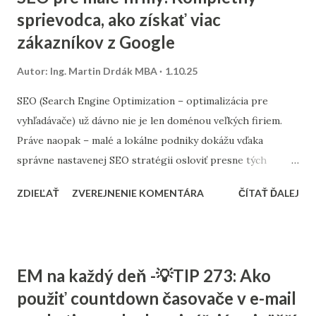
sprievodca, ako získať viac
zákazníkov z Google
Autor:
Ing. Martin Drdák MBA
1.10.25
SEO (Search Engine Optimization – optimalizácia pre
vyhľadávače) už dávno nie je len doménou veľkých firiem.
Práve naopak – malé a lokálne podniky dokážu vďaka
správne nastavenej SEO stratégii osloviť presne tých
zákazníkov, ktorých potrebujú. Tento článok vám ukáže,
ZDIEĽAŤ
ZVEREJNENIE KOMENTÁRA
ČÍTAŤ ĎALEJ
ako nastaviť SEO tak, aby fungovalo aj pri menšom
rozpočte, a ktoré kroky sú pre malé firmy najdôležitejšie. 1.
Stratégia a kľúčové slová SEO nie je o náhodnom písaní
textov. Začína sa stratégiou: Stanovte si cieľ – chcete
EM na každý deň -💡TIP 273: Ako
osloviť zákazníkov z celého Slovenska alebo len z vášho
použiť countdown časovače v e-mail
mesta? Výskum kľúčových slov – zistite, čo ľudia hľadajú.