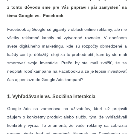
z tohto dôvodu sme pre Vás pripravili pár zamyslení na
tému Google vs. Facebook.
Facebook aj Google sú giganty v oblasti online reklamy, ale nie
všetky reklamné kanály sú vytvorené rovnako. V dnešnom
svete digitálneho marketingu, kde sú rozpočty obmedzené a
každý cent je dôležitý, stojí za to prehodnotiť, kam by ste mali
smerovať svoje investície. Prečo by ste mali zvážiť, že sa
neoplatí robiť kampane na Facebooku a že je lepšie investovať
čas aj peniaze do Google Ads kampaní?
1
. Vyhľadávanie vs. Sociálna interakcia
Google Ads sa zameriava na užívateľov, ktorí už prejavili
záujem o konkrétny produkt alebo službu tým, že vyhľadávali
konkrétny výraz. To znamená, že vaše reklamy sa zobrazia
presne vtedy, keď sú potrebné. Naopak, na Facebooku sa