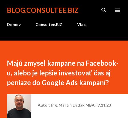
Preskočiť na hlavný obsah
BLOG.CONSULTEE.BIZ
Domov
Consultee.BIZ
Viac…
Majú zmysel kampane na Facebook-
u, alebo je lepšie investovať čas aj
peniaze do Google Ads kampaní?
Autor:
Ing. Martin Drdák MBA
7.11.23