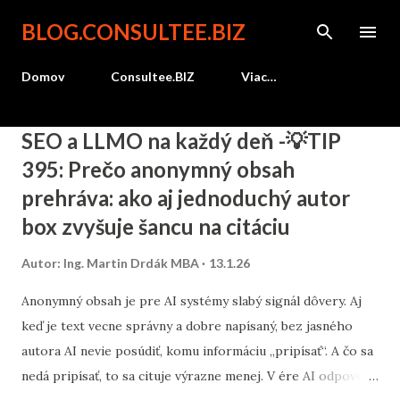
Preskočiť na hlavný obsah
BLOG.CONSULTEE.BIZ
Domov
Consultee.BIZ
Viac…
P
SEO a LLMO na každý deň -💡TIP
r
395: Prečo anonymný obsah
í
prehráva: ako aj jednoduchý autor
s
box zvyšuje šancu na citáciu
p
e
Autor:
Ing. Martin Drdák MBA
13.1.26
v
Anonymný obsah je pre AI systémy slabý signál dôvery. Aj
k
keď je text vecne správny a dobre napísaný, bez jasného
y
autora AI nevie posúdiť, komu informáciu „pripísať“. A čo sa
nedá pripísať, to sa cituje výrazne menej. V ére AI odpovedí