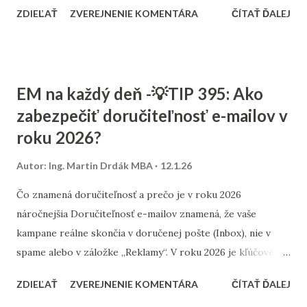
už nehrá rolu len to, čo hovoríte, ale aj kto to hovorí. Veľké
ZDIEĽAŤ
ZVEREJNENIE KOMENTÁRA
ČÍTAŤ ĎALEJ
jazykové modely pracujú s princípom znižovania rizika. Pri
generovaní odpovedí uprednostňujú zdroje, ktoré majú
jasný pôvod, odborný kontext a identifikovateľnú autoritu.
Anonymný článok je pre AI „bez tváre“ – chýba mu
EM na každý deň -💡TIP 395: Ako
ukotvenie v osobe, skúsenosti alebo expertíze. To výrazne
zabezpečiť doručiteľnosť e-mailov v
znižuje jeho citovateľnosť. Práve preto je autor box
roku 2026?
dôležitou súčasťou LLMO Cycle . Nemusí ísť o rozsiahly
profil. Úplne stačí meno, odbornosť, krátky kontext (napr.
Autor:
Ing. Martin Drdák MBA
12.1.26
„SEO konzultant so zameraním na e-commerce“) a ideálne
prepojenie na ďalší obsah alebo profil autora. Takýto signál
Čo znamená doručiteľnosť a prečo je v roku 2026
pomáha AI pochopiť, že nejde o generický text, ale o
náročnejšia Doručiteľnosť e-mailov znamená, že vaše
odborný názor konkrétneho človeka. Autor box zároveň
kampane reálne skončia v doručenej pošte (Inbox), nie v
pomáha aj Googlu a používa...
spame alebo v záložke „Reklamy“. V roku 2026 je kľúčové
preukázať, že posielate e-maily bezpečne, relevantne a na
ZDIEĽAŤ
ZVEREJNENIE KOMENTÁRA
ČÍTAŤ ĎALEJ
základe súhlasu. Poskytovatelia e-mailových schránok