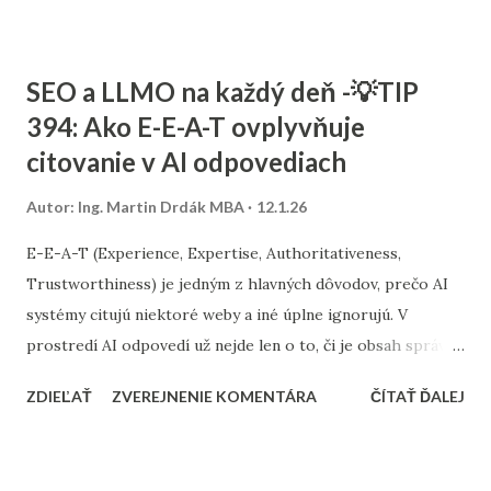
(napr. Google, Microsoft a ďalší) hodnotia reputáciu vašej
domény a IP, kvalitu zoznamu kontaktov, technické
zabezpečenie a správanie príjemcov (otvorenia, kliky,
SEO a LLMO na každý deň -💡TIP
odhlásenia, sťažnosti). Najdôležitejší základ: autentifikácia
394: Ako E-E-A-T ovplyvňuje
odosielateľa Bez správnej autentifikácie sa aj kvalitné
citovanie v AI odpovediach
kampane môžu zhoršene doručovať. Minimom je mať
nastavené SPF, DKIM a DMARC. Prakticky to znamená, že
Autor:
Ing. Martin Drdák MBA
12.1.26
vaša doména „podpisuje“ e-maily a príjemca vie overiť, že e-
mail je skutočne od vás. Ak posielate cez nástroj (napr.
E-E-A-T (Experience, Expertise, Authoritativeness,
Ecomail, Mailchimp, Klaviyo a pod.), používajte overenú
Trustworthiness) je jedným z hlavných dôvodov, prečo AI
doménu a odporúčaný spôsob podpisovania. Pri DMARC sa
systémy citujú niektoré weby a iné úplne ignorujú. V
oplatí smerovať k prísnejšej politike až po overení, že
prostredí AI odpovedí už nejde len o to, či je obsah správny,
všetko ...
ale o to, či je dôveryhodný zdrojom, ktorý je bezpečné
ZDIEĽAŤ
ZVEREJNENIE KOMENTÁRA
ČÍTAŤ ĎALEJ
použiť ako referenciu. AI modely pracujú s rizikom chýb.
Preto pri výbere zdrojov prirodzene uprednostňujú weby,
ktoré jasne preukazujú odbornosť autora, praktickú