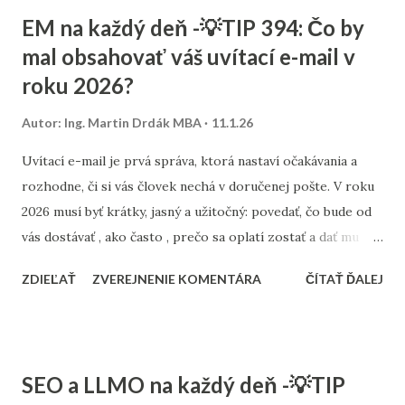
skúsenosť s témou a dlhodobú autoritu. Ak nie je z obsahu
EM na každý deň -💡TIP 394: Čo by
zrejmé, kto informáciu poskytuje a prečo by jej mal
mal obsahovať váš uvítací e-mail v
používateľ veriť, AI ju radšej nepoužije. Z pohľadu LLMO
roku 2026?
(Large Language Model Optimization) je E-E-A-T mostom
medzi odborným obsahom a jeho viditeľnosťou v AI
Autor:
Ing. Martin Drdák MBA
11.1.26
odpovediach. Nestačí mať dobré články. Je potrebné mať
jasne označených autorov, konzistentné témy, prepojené
Uvítací e-mail je prvá správa, ktorá nastaví očakávania a
odborné články a signály dôvery (značka, odkazy,
rozhodne, či si vás človek nechá v doručenej pošte. V roku
transparentnosť). Práve tieto prvky rozhodujú o tom, či sa
2026 musí byť krátky, jasný a užitočný: povedať, čo bude od
obsah stane citovateľným zdrojom. Ak chcete, aby vás AI
vás dostávať , ako často , prečo sa oplatí zostať a dať mu
vnímal...
jednu konkrétnu akciu (klik, výber preferencií alebo prvý
ZDIEĽAŤ
ZVEREJNENIE KOMENTÁRA
ČÍTAŤ ĎALEJ
nákup). 1) Predmet a prvé dve vety Predmet má byť
zrozumiteľný a pravdivý (bez prehnaných sľubov). Prvé dve
vety musia okamžite vysvetliť hodnotu: pre koho ste, čo
posielate a aký benefit má odberateľ hneď teraz. Príklady
SEO a LLMO na každý deň -💡TIP
úvodných viet „Ďakujeme za odber. Raz týždenne pošleme