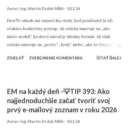
text. Treba optimalizovať aj kontext: jasne definovaného
Autor:
Ing. Martin Drdák MBA
10.1.26
autora, zrozumiteľnú značku, prepojenia na ďalšie odborné
zdroje a dlhodobú tematickú konzistenciu. Preto AI často
HowTo obsah má zmysel iba vtedy, keď používateľ (a AI)
cituje menej „pekne napísané“ články, ktoré však
očakáva konkrétny postup. Ak otázka smeruje na „ako
pochádzajú z jasne identifikovateľných a dôveryhodných
niečo urobiť“, krokový návod je ideálny formát. Ak však
zdrojov. Ak AI nevie, komu obsah pa...
otázka smeruje na „prečo“, „kedy“ alebo „ako to funguje“,
použitie HowTo je nesprávne a môže znížiť pochopiteľnosť
ZDIEĽAŤ
ZVEREJNENIE KOMENTÁRA
ČÍTAŤ ĎALEJ
aj citovateľnosť obsahu. V rámci LLMO je dôležité
rozlišovať medzi návodovým obsahom (HowTo) a
vysvetľovacím obsahom . HowTo je určené na exekúciu – má
jasný začiatok, kroky a cieľ. Vysvetľovací obsah slúži na
EM na každý deň -💡TIP 393: Ako
pochopenie princípu, rozhodovania alebo kontextu. AI
najjednoduchšie začať tvoriť svoj
modely tieto dva typy čítajú a používajú odlišne. Chyba,
prvý e-mailový zoznam v roku 2026
ktorú robí veľa webov, je, že sa snažia „nasilu“ robiť HowTo
z tém, ktoré sú skôr konceptuálne. Výsledkom je formálne
Autor:
Ing. Martin Drdák MBA
10.1.26
správna štruktúra, ale obsah, ktorý AI nevie bezpečne